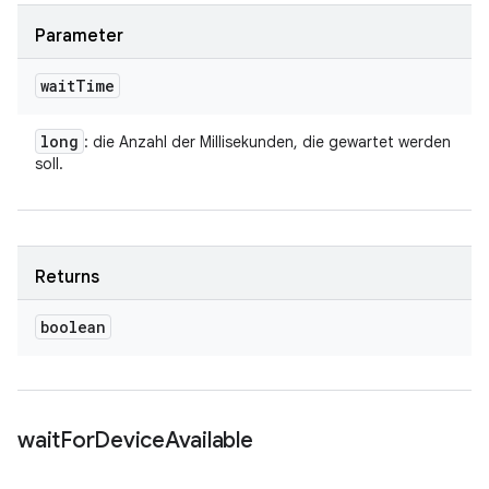
Parameter
wait
Time
long
: die Anzahl der Millisekunden, die gewartet werden
soll.
Returns
boolean
wait
For
Device
Available