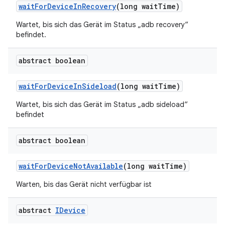
wait
For
Device
In
Recovery
(long wait
Time)
Wartet, bis sich das Gerät im Status „adb recovery“
befindet.
abstract boolean
wait
For
Device
In
Sideload
(long wait
Time)
Wartet, bis sich das Gerät im Status „adb sideload“
befindet
abstract boolean
wait
For
Device
Not
Available
(long wait
Time)
Warten, bis das Gerät nicht verfügbar ist
abstract
IDevice