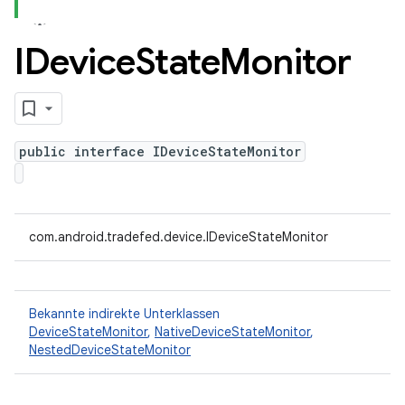
IDevice
State
Monitor
public interface IDeviceStateMonitor
com.android.tradefed.device.IDeviceStateMonitor
Bekannte indirekte Unterklassen
DeviceStateMonitor
,
NativeDeviceStateMonitor
,
NestedDeviceStateMonitor