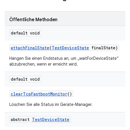
Öffentliche Methoden
default void
attach
Final
State
(
Test
Device
State
final
State)
Hängen Sie einen Endstatus an, um „waitForDeviceState“
abzubrechen, wenn er erreicht wird.
default void
clear
Tcp
Fastboot
Monitor
()
Löschen Sie alle Status im Geräte-Manager.
abstract
Test
Device
State