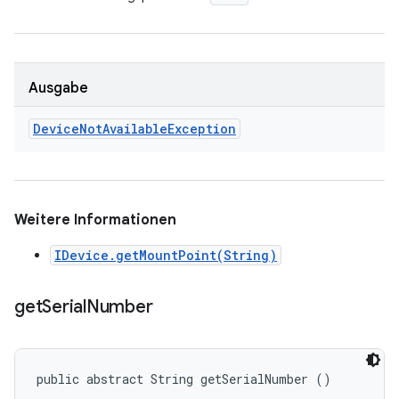
Ausgabe
Device
Not
Available
Exception
Weitere Informationen
IDevice.getMountPoint(String)
get
Serial
Number
public abstract String getSerialNumber ()