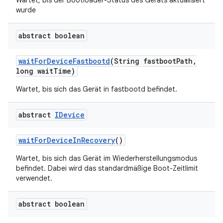
Wartet, bis der Bootloader-Status des Geräts aktualisiert
wurde
abstract boolean
wait
For
Device
Fastbootd
(String fastboot
Path
,
long wait
Time)
Wartet, bis sich das Gerät in fastbootd befindet.
abstract
IDevice
wait
For
Device
In
Recovery
()
Wartet, bis sich das Gerät im Wiederherstellungsmodus
befindet. Dabei wird das standardmäßige Boot-Zeitlimit
verwendet.
abstract boolean