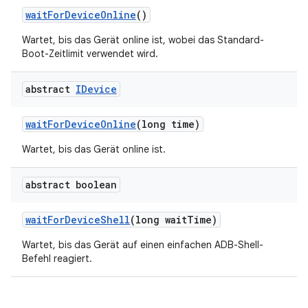
wait
For
Device
Online
()
Wartet, bis das Gerät online ist, wobei das Standard-
Boot-Zeitlimit verwendet wird.
abstract
IDevice
wait
For
Device
Online
(long time)
Wartet, bis das Gerät online ist.
abstract boolean
wait
For
Device
Shell
(long wait
Time)
Wartet, bis das Gerät auf einen einfachen ADB-Shell-
Befehl reagiert.