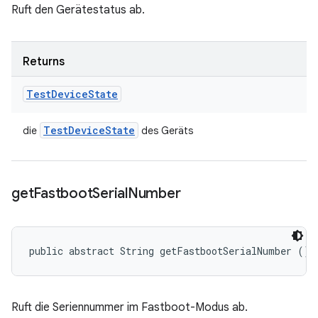
Ruft den Gerätestatus ab.
Returns
Test
Device
State
Test
Device
State
die
des Geräts
get
Fastboot
Serial
Number
public abstract String getFastbootSerialNumber ()
Ruft die Seriennummer im Fastboot-Modus ab.