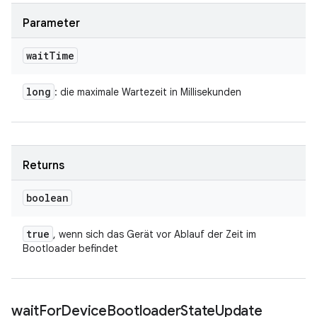
Parameter
wait
Time
long
: die maximale Wartezeit in Millisekunden
Returns
boolean
true
, wenn sich das Gerät vor Ablauf der Zeit im
Bootloader befindet
wait
For
Device
Bootloader
State
Update