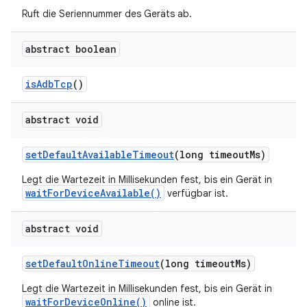
Ruft die Seriennummer des Geräts ab.
abstract boolean
is
Adb
Tcp
()
abstract void
set
Default
Available
Timeout
(long timeout
Ms)
Legt die Wartezeit in Millisekunden fest, bis ein Gerät in
waitForDeviceAvailable()
verfügbar ist.
abstract void
set
Default
Online
Timeout
(long timeout
Ms)
Legt die Wartezeit in Millisekunden fest, bis ein Gerät in
waitForDeviceOnline()
online ist.