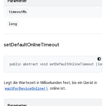
Parameter
timeout
Ms
long
set
Default
Online
Timeout
public abstract void setDefaultOnlineTimeout (long
Legt die Wartezeit in Millisekunden fest, bis ein Gerät in
waitForDeviceOnline()
online ist.
Parameter