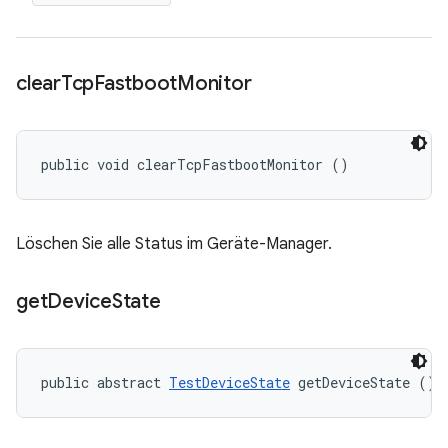
clear
Tcp
Fastboot
Monitor
public void clearTcpFastbootMonitor ()
Löschen Sie alle Status im Geräte-Manager.
get
Device
State
public abstract 
TestDeviceState
 getDeviceState ()