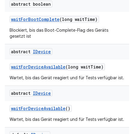
abstract boolean
wait
For
Boot
Complete
(long wait
Time)
Blockiert, bis das Boot-Complete-Flag des Geräts
gesetzt ist
abstract
IDevice
wait
For
Device
Available
(long wait
Time)
Wartet, bis das Gerät reagiert und für Tests verfügbar ist.
abstract
IDevice
wait
For
Device
Available
()
Wartet, bis das Gerät reagiert und für Tests verfügbar ist.