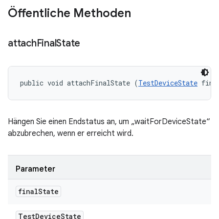
Öffentliche Methoden
attach
Final
State
public void attachFinalState (
TestDeviceState
 fina
Hängen Sie einen Endstatus an, um „waitForDeviceState“
abzubrechen, wenn er erreicht wird.
Parameter
final
State
Test
Device
State