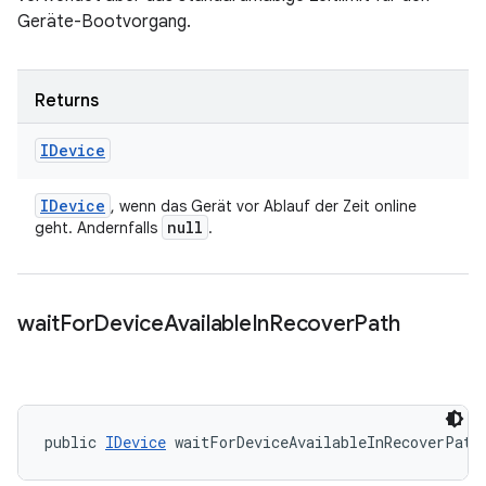
Geräte-Bootvorgang.
Returns
IDevice
IDevice
, wenn das Gerät vor Ablauf der Zeit online
null
geht. Andernfalls
.
wait
For
Device
Available
In
Recover
Path
public 
IDevice
 waitForDeviceAvailableInRecoverPath