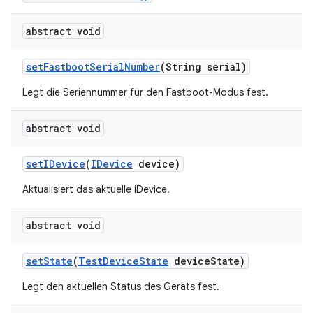
abstract void
set
Fastboot
Serial
Number
(String serial)
Legt die Seriennummer für den Fastboot-Modus fest.
abstract void
set
IDevice
(
IDevice
device)
Aktualisiert das aktuelle iDevice.
abstract void
set
State
(
Test
Device
State
device
State)
Legt den aktuellen Status des Geräts fest.