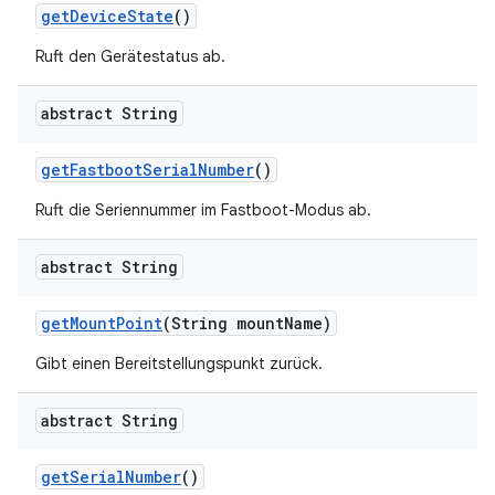
get
Device
State
()
Ruft den Gerätestatus ab.
abstract String
get
Fastboot
Serial
Number
()
Ruft die Seriennummer im Fastboot-Modus ab.
abstract String
get
Mount
Point
(String mount
Name)
Gibt einen Bereitstellungspunkt zurück.
abstract String
get
Serial
Number
()