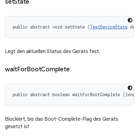
set
State
public abstract void setState (
TestDeviceState
 dev
Legt den aktuellen Status des Geräts fest.
wait
For
Boot
Complete
public abstract boolean waitForBootComplete (long 
Blockiert, bis das Boot-Complete-Flag des Geräts
gesetzt ist