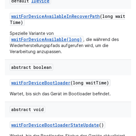
default
IDevice
wait
For
Device
Available
In
Recover
Path
(long wait
Time)
Spezielle Variante von
waitForDeviceAvailable(long)
, die während des
Wiederherstellungspfads aufgerufen wird, um die
Verarbeitung anzupassen.
abstract boolean
wait
For
Device
Bootloader
(long wait
Time)
Wartet, bis sich das Gerät im Bootloader befindet.
abstract void
wait
For
Device
Bootloader
State
Update
()