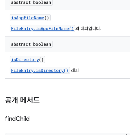
abstract boolean
is
App
File
Name
()
FileEntry.isAppFileName()
의 래퍼입니다.
abstract boolean
is
Directory
()
FileEntry.isDirectory()
래퍼
공개 메서드
find
Child