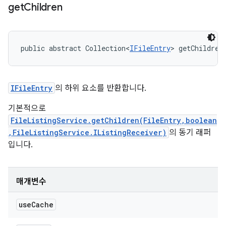
get
Children
public abstract Collection<
IFileEntry
> getChildren
IFileEntry
의 하위 요소를 반환합니다.
기본적으로
FileListingService.getChildren(FileEntry,boolean
,FileListingService.IListingReceiver)
의 동기 래퍼
입니다.
매개변수
use
Cache