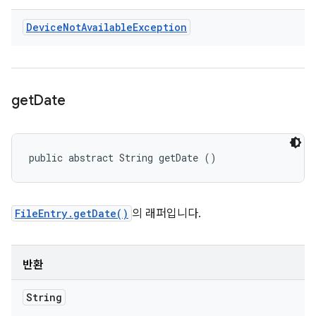
Device
Not
Available
Exception
get
Date
public abstract String getDate ()
FileEntry.getDate()
의 래퍼입니다.
반환
String