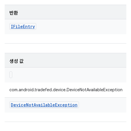
반환
IFile
Entry
생성 값
com.android.tradefed.device.DeviceNotAvailableException
Device
Not
Available
Exception