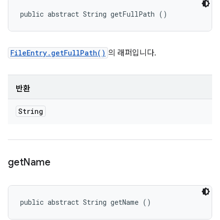
public abstract String getFullPath ()
FileEntry.getFullPath()
의 래퍼입니다.
반환
String
get
Name
public abstract String getName ()