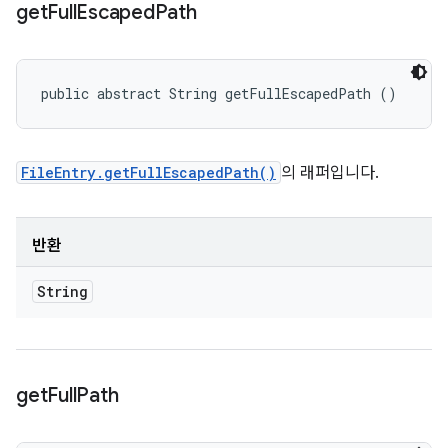
get
Full
Escaped
Path
public abstract String getFullEscapedPath ()
FileEntry.getFullEscapedPath()
의 래퍼입니다.
반환
String
get
Full
Path