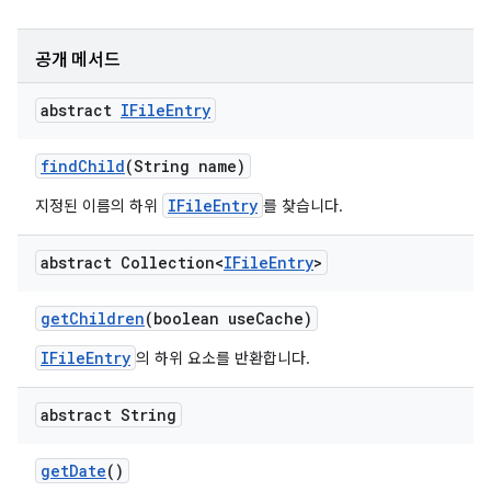
공개 메서드
abstract
IFile
Entry
find
Child
(String name)
IFileEntry
지정된 이름의 하위
를 찾습니다.
abstract Collection<
IFile
Entry
>
get
Children
(boolean use
Cache)
IFileEntry
의 하위 요소를 반환합니다.
abstract String
get
Date
()