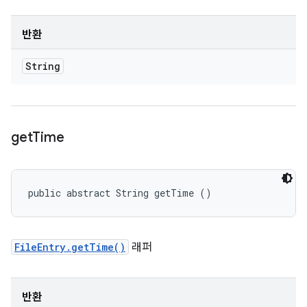
반환
String
get
Time
public abstract String getTime ()
FileEntry.getTime()
래퍼
반환