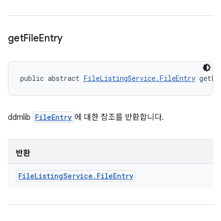
get
File
Entry
public abstract 
FileListingService.FileEntry
 getFi
ddmlib
FileEntry
에 대한 참조를 반환합니다.
반환
File
Listing
Service
.
File
Entry