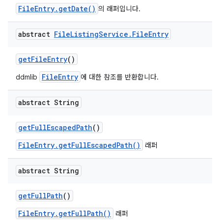
FileEntry.getDate()
의 래퍼입니다.
abstract
File
Listing
Service
.
File
Entry
get
File
Entry
()
FileEntry
ddmlib
에 대한 참조를 반환합니다.
abstract String
get
Full
Escaped
Path
()
FileEntry.getFullEscapedPath()
래퍼
abstract String
get
Full
Path
()
FileEntry.getFullPath()
래퍼