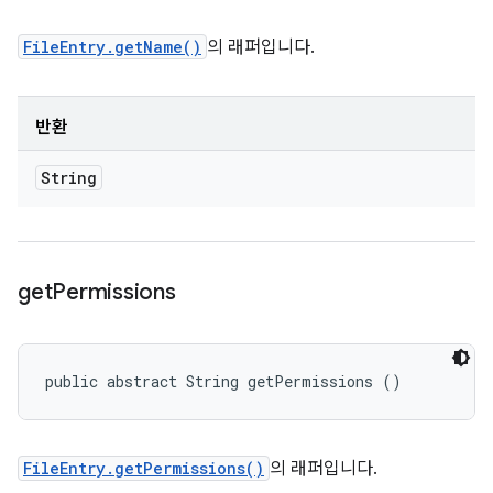
FileEntry.getName()
의 래퍼입니다.
반환
String
get
Permissions
public abstract String getPermissions ()
FileEntry.getPermissions()
의 래퍼입니다.