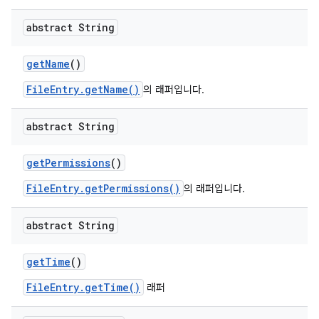
abstract String
get
Name
()
FileEntry.getName()
의 래퍼입니다.
abstract String
get
Permissions
()
FileEntry.getPermissions()
의 래퍼입니다.
abstract String
get
Time
()
FileEntry.getTime()
래퍼