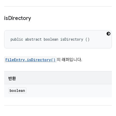
is
Directory
public abstract boolean isDirectory ()
FileEntry.isDirectory()
의 래퍼입니다.
반환
boolean