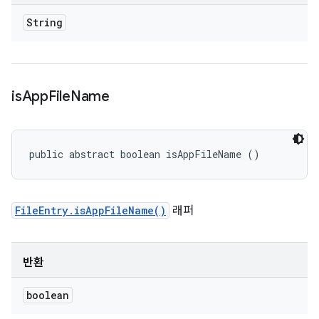
String
is
App
File
Name
public abstract boolean isAppFileName ()
FileEntry.isAppFileName()
래퍼
반환
boolean