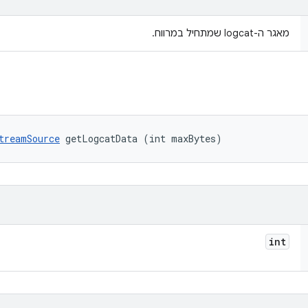
מאגר ה-logcat שמתחיל במרווח.
treamSource
 getLogcatData (int maxBytes)
int