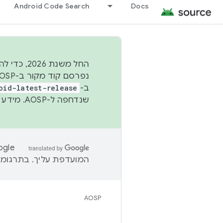
Android Code Search
Docs
החל משנת
ב-
oid-latest-release
שנדחפה ל-AOSP. מידע נוסף זמין במאמר
המועדפת עליך. בתרגומים
AOSP