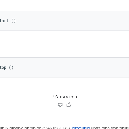
tart ()
top ()
המידע עזר לך?
ישיונות המפורטים בקטע
רישיון לתוכן