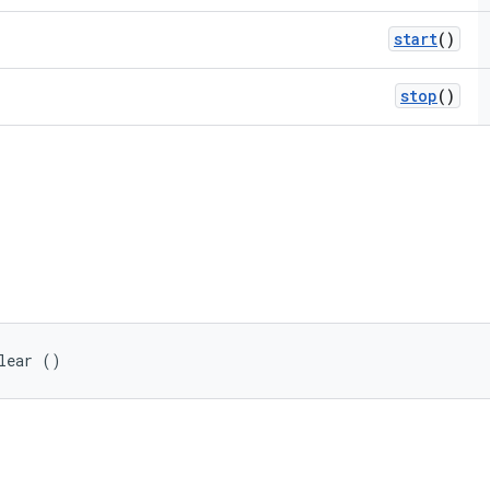
start
()
stop
()
lear ()