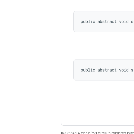
public abstract void s
public abstract void s
.‏ Java ו-OpenJDK הם סימנים מסחריים או סימנים מסחריים רשומים של חברת Oracle ו/או