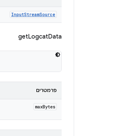
Input
Stream
Source
get
Logcat
Data
פרמטרים
max
Bytes