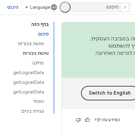
/
היכנס
בדף הזה
סיכום
פורמה בסביבה העסקית,
שיטות ציבוריות
ברבעון השני וברבעון הרביעי. כדי ליצור ולתרום ל-AOSP, צריך להשתמש
ד יפנה לגרסה האחרונה
שיטות ציבוריות
מחיקה
getLogcatData
getLogcatData
getLogcatData
התחל
עצירת ביניים
המידע עזר לך?