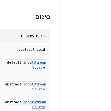
סיכום
שיטות ציבוריות
abstract void
default
Input
Stream
Source
abstract
Input
Stream
Source
abstract
Input
Stream
Source