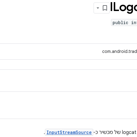
ILog
public in
com.android.trad
.
InputStreamSource