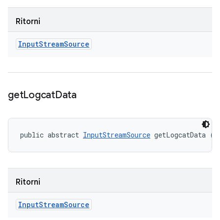
Ritorni
Input
Stream
Source
get
Logcat
Data
public abstract 
InputStreamSource
 getLogcatData ()
Ritorni
Input
Stream
Source