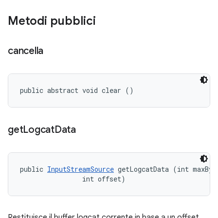
Metodi pubblici
cancella
public abstract void clear ()
get
Logcat
Data
public 
InputStreamSource
 getLogcatData (int maxByte
                int offset)
Restituisce il buffer logcat corrente in base a un offset.