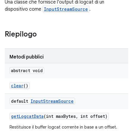
Una classe che fornisce l'output di logcat di un
dispositivo come
InputStreamSource
.
Riepilogo
Metodi pubblici
abstract void
clear
()
default
Input
Stream
Source
get
Logcat
Data
(int max
Bytes
,
int offset)
Restituisce il buffer logcat corrente in base a un offset.