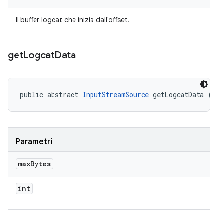
Il buffer logcat che inizia dall'offset.
get
Logcat
Data
public abstract 
InputStreamSource
 getLogcatData (i
Parametri
max
Bytes
int