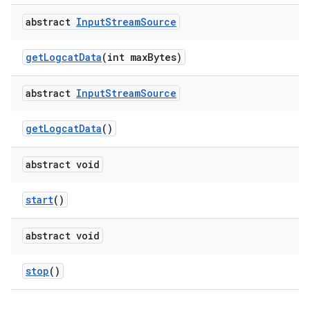
abstract
Input
Stream
Source
get
Logcat
Data
(int max
Bytes)
abstract
Input
Stream
Source
get
Logcat
Data
()
abstract void
start
()
abstract void
stop
()