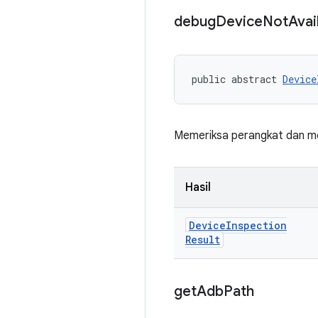
debug
Device
Not
Avai
public abstract 
Device
Memeriksa perangkat dan men
Hasil
Device
Inspection
Result
get
Adb
Path