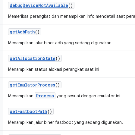
debug
Device
Not
Available
()
Memeriksa perangkat dan menampilkan info mendetail saat peran
get
Adb
Path
()
Menampilkan jalur biner adb yang sedang digunakan.
get
Allocation
State
()
Menampilkan status alokasi perangkat saat ini
get
Emulator
Process
()
Process
Menampilkan
yang sesuai dengan emulator ini.
get
Fastboot
Path
()
Menampilkan jalur biner fastboot yang sedang digunakan.