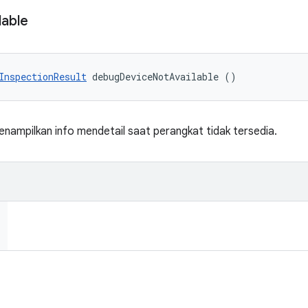
lable
InspectionResult
 debugDeviceNotAvailable ()
ampilkan info mendetail saat perangkat tidak tersedia.