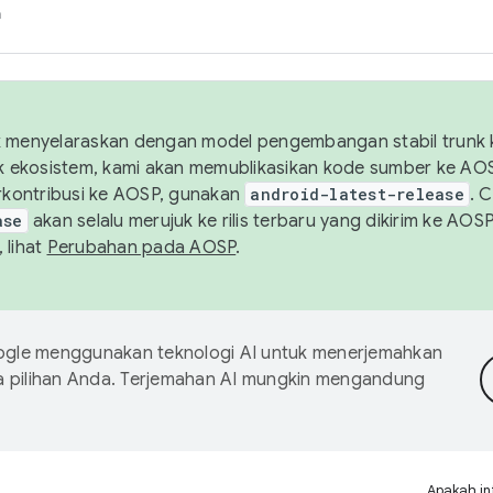
h
uk menyelaraskan dengan model pengembangan stabil trunk
tuk ekosistem, kami akan memublikasikan kode sumber ke A
kontribusi ke AOSP, gunakan
android-latest-release
. 
ase
akan selalu merujuk ke rilis terbaru yang dikirim ke AO
 lihat
Perubahan pada AOSP
.
gle menggunakan teknologi AI untuk menerjemahkan
a pilihan Anda. Terjemahan AI mungkin mengandung
Apakah in