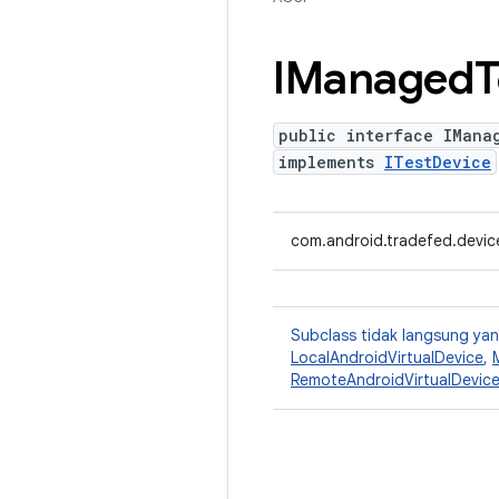
IManaged
T
public interface IMana
implements
ITestDevice
com.android.tradefed.devi
Subclass tidak langsung y
LocalAndroidVirtualDevice
,
RemoteAndroidVirtualDevic