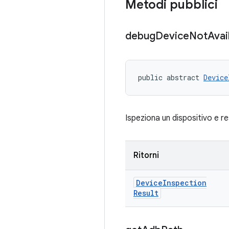
Metodi pubblici
debug
Device
Not
Avai
public abstract 
Device
Ispeziona un dispositivo e re
Ritorni
Device
Inspection
Result