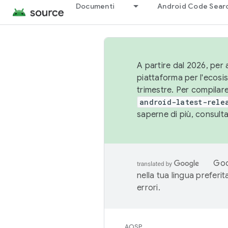
Documenti
Android Code Sear
A partire dal 2026, per a
piattaforma per l'ecos
trimestre. Per compilare
android-latest-rele
saperne di più, consult
Goo
nella tua lingua preferi
errori.
AOSP