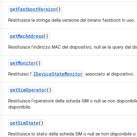
get
Fastboot
Version
()
Restituisce la stringa della versione del binario fastboot in uso.
get
Mac
Address
()
Restituisce l'indirizzo MAC del dispositivo, null se la query dal d
get
Monitor
()
IDeviceStateMonitor
Restituisci l'
associato al dispositivo.
get
Sim
Operator
()
Restituisce l'operatore della scheda SIM o null se non disponibile
disponibile.
get
Sim
State
()
Restituisce lo stato della scheda SIM o null se non disponibile o 