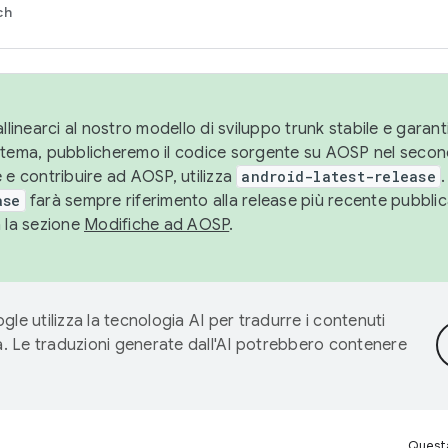
ch
llinearci al nostro modello di sviluppo trunk stabile e garantir
istema, pubblicheremo il codice sorgente su AOSP nel secon
 e contribuire ad AOSP, utilizza
android-latest-release
.
ase
farà sempre riferimento alla release più recente pubbli
a la sezione
Modifiche ad AOSP
.
gle utilizza la tecnologia AI per tradurre i contenuti
ta. Le traduzioni generate dall'AI potrebbero contenere
Questa