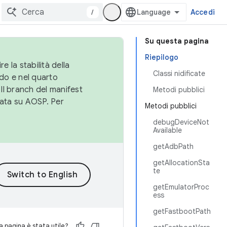
/
Accedi
Su questa pagina
Riepilogo
e la stabilità della
Classi nidificate
do e nel quarto
 Il branch del manifest
Metodi pubblici
cata su AOSP. Per
Metodi pubblici
debugDeviceNot
Available
getAdbPath
getAllocationSta
te
getEmulatorProc
ess
getFastbootPath
 pagina è stata utile?