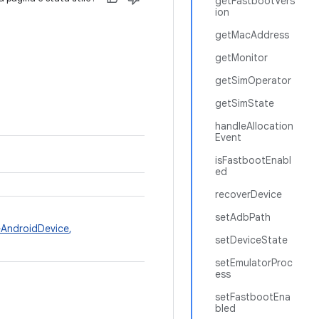
getFastbootVers
ion
getMacAddress
getMonitor
getSimOperator
getSimState
handleAllocation
Event
isFastbootEnabl
ed
recoverDevice
setAdbPath
AndroidDevice
,
setDeviceState
setEmulatorProc
ess
setFastbootEna
bled