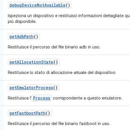
debug
Device
Not
Available
()
Ispeziona un dispositivo e restituisci informazioni dettagliate 
più disponibile.
get
Adb
Path
()
Restituisce il percorso del file binario adb in uso.
get
Allocation
State
()
Restituisce lo stato di allocazione attuale del dispositivo
get
Emulator
Process
()
Process
Restituisce l'
corrispondente a questo emulatore.
get
Fastboot
Path
()
Restituisce il percorso del file binario fastboot in uso.