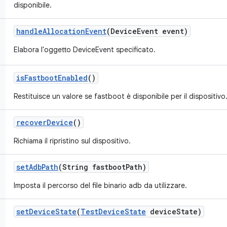
disponibile.
handle
Allocation
Event
(Device
Event event)
Elabora l'oggetto DeviceEvent specificato.
is
Fastboot
Enabled
()
Restituisce un valore se fastboot è disponibile per il dispositivo
recover
Device
()
Richiama il ripristino sul dispositivo.
set
Adb
Path
(String fastboot
Path)
Imposta il percorso del file binario adb da utilizzare.
set
Device
State
(
Test
Device
State
device
State)