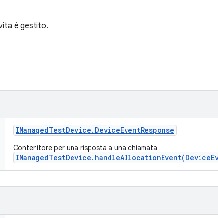
 vita è gestito.
IManaged
Test
Device
.
Device
Event
Response
Contenitore per una risposta a una chiamata
IManagedTestDevice.handleAllocationEvent(DeviceE