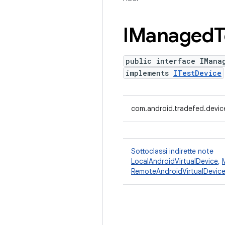
IManaged
T
public interface IMana
implements
ITestDevice
com.android.tradefed.devi
Sottoclassi indirette note
LocalAndroidVirtualDevice
,
RemoteAndroidVirtualDevic