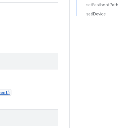
setFastbootPath
setIDevice
vent)