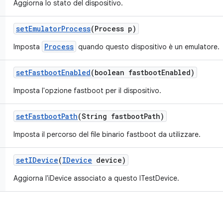
Aggiorna lo stato del dispositivo.
set
Emulator
Process
(Process p)
Process
Imposta
quando questo dispositivo è un emulatore.
set
Fastboot
Enabled
(boolean fastboot
Enabled)
Imposta l'opzione fastboot per il dispositivo.
set
Fastboot
Path
(String fastboot
Path)
Imposta il percorso del file binario fastboot da utilizzare.
set
IDevice
(
IDevice
device)
Aggiorna l'iDevice associato a questo ITestDevice.