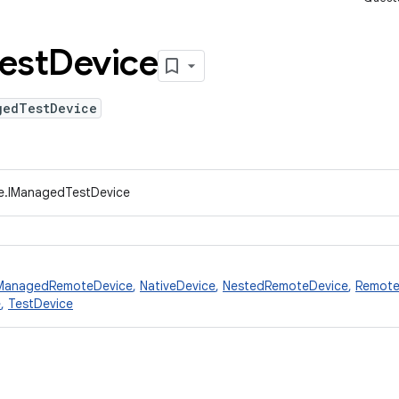
est
Device
gedTestDevice
ce.IManagedTestDevice
ManagedRemoteDevice
,
NativeDevice
,
NestedRemoteDevice
,
Remote
e
,
TestDevice