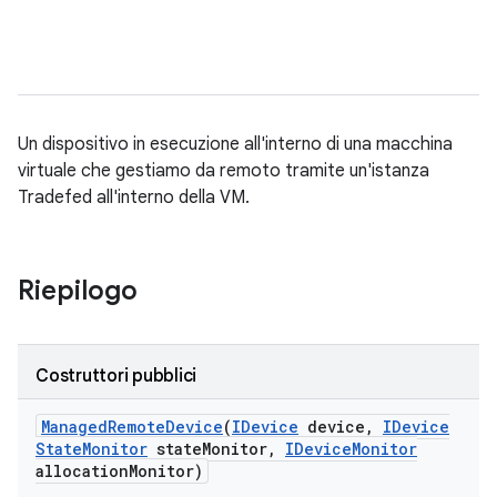
Un dispositivo in esecuzione all'interno di una macchina
virtuale che gestiamo da remoto tramite un'istanza
Tradefed all'interno della VM.
Riepilogo
Costruttori pubblici
Managed
Remote
Device
(
IDevice
device
,
IDevice
State
Monitor
state
Monitor
,
IDevice
Monitor
allocation
Monitor)