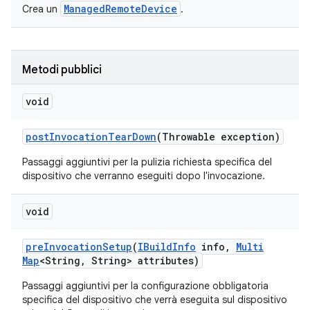
ManagedRemoteDevice
Crea un
.
Metodi pubblici
void
post
Invocation
Tear
Down
(Throwable exception)
Passaggi aggiuntivi per la pulizia richiesta specifica del
dispositivo che verranno eseguiti dopo l'invocazione.
void
pre
Invocation
Setup
(
IBuild
Info
info
,
Multi
Map
<String
,
String> attributes)
Passaggi aggiuntivi per la configurazione obbligatoria
specifica del dispositivo che verrà eseguita sul dispositivo