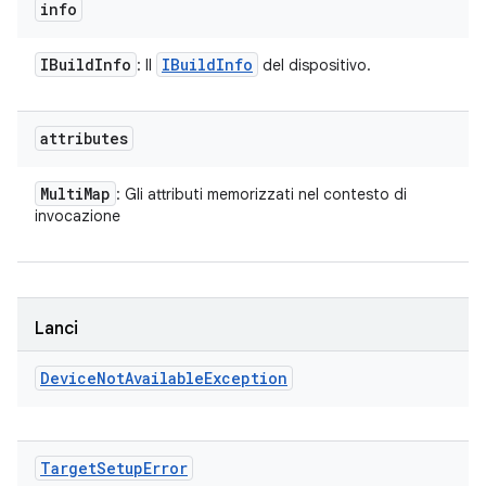
info
IBuild
Info
IBuild
Info
: Il
del dispositivo.
attributes
Multi
Map
: Gli attributi memorizzati nel contesto di
invocazione
Lanci
Device
Not
Available
Exception
Target
Setup
Error