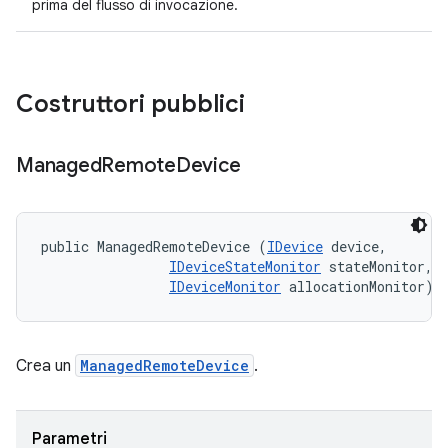
prima del flusso di invocazione.
Costruttori pubblici
Managed
Remote
Device
public ManagedRemoteDevice (
IDevice
 device, 

IDeviceStateMonitor
 stateMonitor, 

IDeviceMonitor
 allocationMonitor)
Crea un
ManagedRemoteDevice
.
Parametri