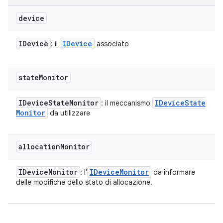
device
IDevice
IDevice
: il
associato
state
Monitor
IDevice
State
Monitor
IDevice
State
: il meccanismo
Monitor
da utilizzare
allocation
Monitor
IDevice
Monitor
IDevice
Monitor
: l'
da informare
delle modifiche dello stato di allocazione.