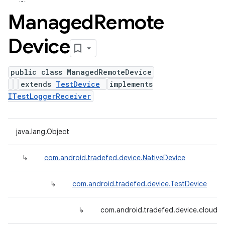
Managed
Remote
Device
public class ManagedRemoteDevice
extends
TestDevice
implements
ITestLoggerReceiver
java.lang.Object
↳
com.android.tradefed.device.NativeDevice
↳
com.android.tradefed.device.TestDevice
↳
com.android.tradefed.device.cloud