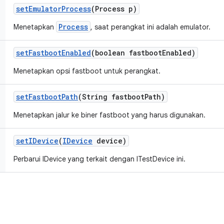
set
Emulator
Process
(Process p)
Process
Menetapkan
, saat perangkat ini adalah emulator.
set
Fastboot
Enabled
(boolean fastboot
Enabled)
Menetapkan opsi fastboot untuk perangkat.
set
Fastboot
Path
(String fastboot
Path)
Menetapkan jalur ke biner fastboot yang harus digunakan.
set
IDevice
(
IDevice
device)
Perbarui IDevice yang terkait dengan ITestDevice ini.