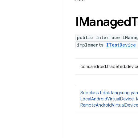
IManaged
T
public interface IMana
implements
ITestDevice
com.android.tradefed.devi
Subclass tidak langsung y
LocalAndroidVirtualDevice
,
RemoteAndroidVirtualDevic