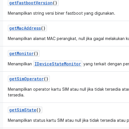
get
Fastboot
Version
()
Menampilkan string versi biner fastboot yang digunakan.
get
Mac
Address
()
Menampilkan alamat MAC perangkat, null jika gagal melakukan ku
get
Monitor
()
IDeviceStateMonitor
Menampilkan
yang terkait dengan pe
get
Sim
Operator
()
Menampilkan operator kartu SIM atau null jika tidak tersedia ata
tersedia.
get
Sim
State
()
Menampilkan status kartu SIM atau null jika tidak tersedia atau 