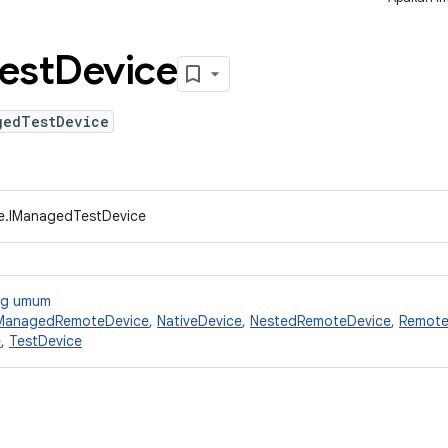
est
Device
gedTestDevice
ce.IManagedTestDevice
ang umum
ManagedRemoteDevice
,
NativeDevice
,
NestedRemoteDevice
,
Remote
e
,
TestDevice