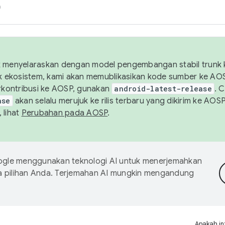
h
uk menyelaraskan dengan model pengembangan stabil trunk
tuk ekosistem, kami akan memublikasikan kode sumber ke A
kontribusi ke AOSP, gunakan
android-latest-release
. 
ase
akan selalu merujuk ke rilis terbaru yang dikirim ke AO
 lihat
Perubahan pada AOSP
.
gle menggunakan teknologi AI untuk menerjemahkan
a pilihan Anda. Terjemahan AI mungkin mengandung
Apakah in