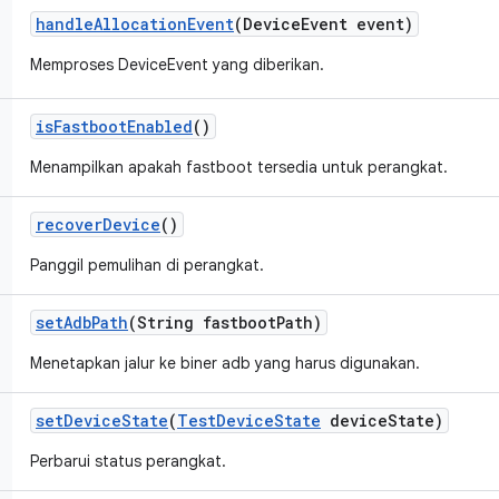
handle
Allocation
Event
(Device
Event event)
Memproses DeviceEvent yang diberikan.
is
Fastboot
Enabled
()
Menampilkan apakah fastboot tersedia untuk perangkat.
recover
Device
()
Panggil pemulihan di perangkat.
set
Adb
Path
(String fastboot
Path)
Menetapkan jalur ke biner adb yang harus digunakan.
set
Device
State
(
Test
Device
State
device
State)
Perbarui status perangkat.