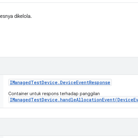
esnya dikelola.
IManaged
Test
Device
.
Device
Event
Response
Container untuk respons terhadap panggilan
IManagedTestDevice.handleAllocationEvent(DeviceE