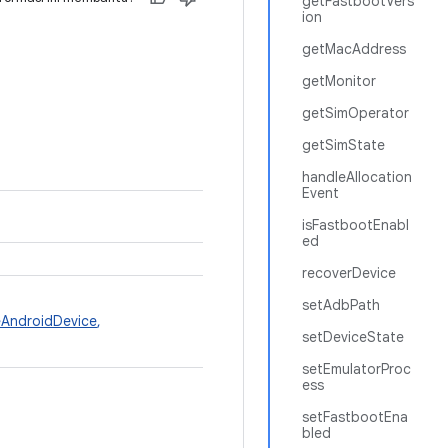
getFastbootVers
ion
getMacAddress
getMonitor
getSimOperator
getSimState
handleAllocation
Event
isFastbootEnabl
ed
recoverDevice
setAdbPath
AndroidDevice
,
setDeviceState
setEmulatorProc
ess
setFastbootEna
bled