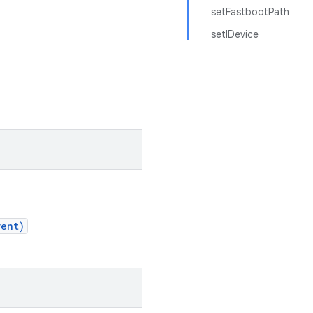
setFastbootPath
setIDevice
vent)