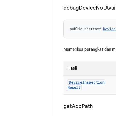
debug
Device
Not
Avai
public abstract 
Device
Memeriksa perangkat dan men
Hasil
Device
Inspection
Result
get
Adb
Path