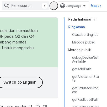
/
Masuk
Pada halaman ini
Ringkasan
 kami dan memastikan
Class bertingkat
OSP pada Q2 dan Q4.
Cabang manifes
Metode publik
SP. Untuk mengetahui
Metode publik
debugDeviceNot
Available
getAdbPath
getAllocationSta
te
getEmulatorProc
ess
getFastbootPath
formasi ini membantu?