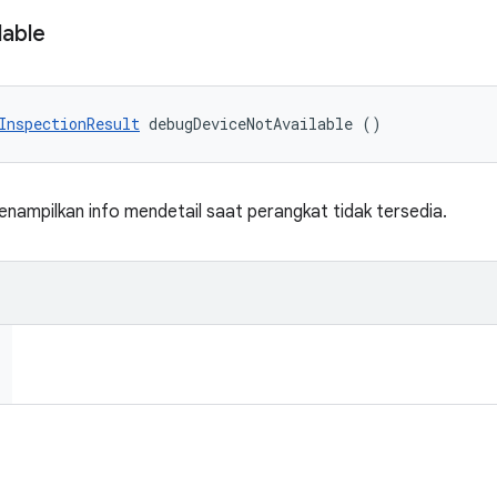
lable
InspectionResult
 debugDeviceNotAvailable ()
ampilkan info mendetail saat perangkat tidak tersedia.