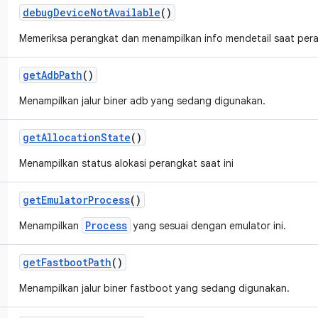
debug
Device
Not
Available
()
Memeriksa perangkat dan menampilkan info mendetail saat peran
get
Adb
Path
()
Menampilkan jalur biner adb yang sedang digunakan.
get
Allocation
State
()
Menampilkan status alokasi perangkat saat ini
get
Emulator
Process
()
Process
Menampilkan
yang sesuai dengan emulator ini.
get
Fastboot
Path
()
Menampilkan jalur biner fastboot yang sedang digunakan.