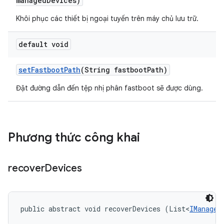
managed
Devices)
Khôi phục các thiết bị ngoại tuyến trên máy chủ lưu trữ.
default void
set
Fastboot
Path
(String fastboot
Path)
Đặt đường dẫn đến tệp nhị phân fastboot sẽ được dùng.
Phương thức công khai
recover
Devices
public abstract void recoverDevices (List<
IManaged