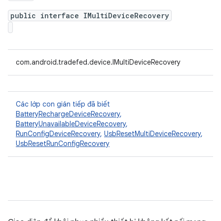
public interface IMultiDeviceRecovery
com.android.tradefed.device.IMultiDeviceRecovery
Các lớp con gián tiếp đã biết
BatteryRechargeDeviceRecovery
,
BatteryUnavailableDeviceRecovery
,
RunConfigDeviceRecovery
,
UsbResetMultiDeviceRecovery
,
UsbResetRunConfigRecovery