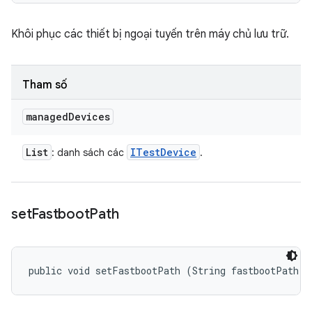
Khôi phục các thiết bị ngoại tuyến trên máy chủ lưu trữ.
Tham số
managed
Devices
List
ITest
Device
: danh sách các
.
set
Fastboot
Path
public void setFastbootPath (String fastbootPath)