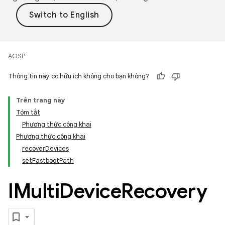
AOSP
Thông tin này có hữu ích không cho bạn không?
Trên trang này
Tóm tắt
Phương thức công khai
Phương thức công khai
recoverDevices
setFastbootPath
IMulti
Device
Recovery