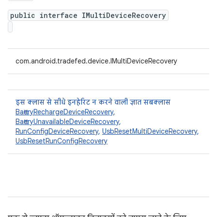
public interface IMultiDeviceRecovery
com.android.tradefed.device.IMultiDeviceRecovery
इस क्लास से सीधे इनहेरिट न करने वाली ज्ञात सबक्लास
BatteryRechargeDeviceRecovery
,
BatteryUnavailableDeviceRecovery
,
RunConfigDeviceRecovery
,
UsbResetMultiDeviceRecovery
,
UsbResetRunConfigRecovery