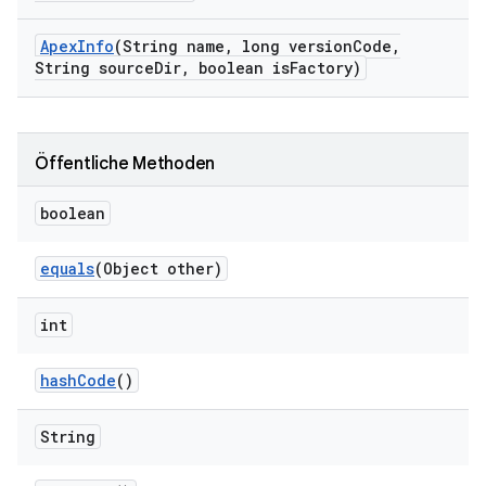
Apex
Info
(String name
,
long version
Code
,
String source
Dir
,
boolean is
Factory)
Öffentliche Methoden
boolean
equals
(Object other)
int
hash
Code
()
String