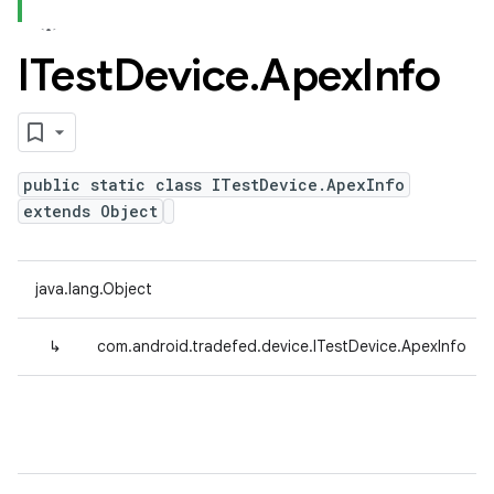
ITest
Device
.
Apex
Info
public static class ITestDevice.ApexInfo
extends Object
java.lang.Object
↳
com.android.tradefed.device.ITestDevice.ApexInfo