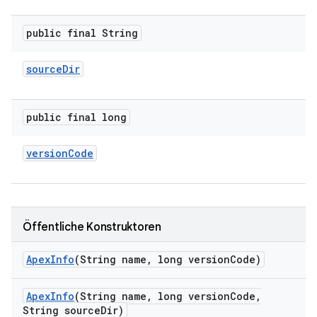
public final String
source
Dir
public final long
version
Code
Öffentliche Konstruktoren
Apex
Info
(String name
,
long version
Code)
Apex
Info
(String name
,
long version
Code
,
String source
Dir)