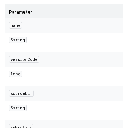
Parameter
name
String
version
Code
long
source
Dir
String
is
Factory