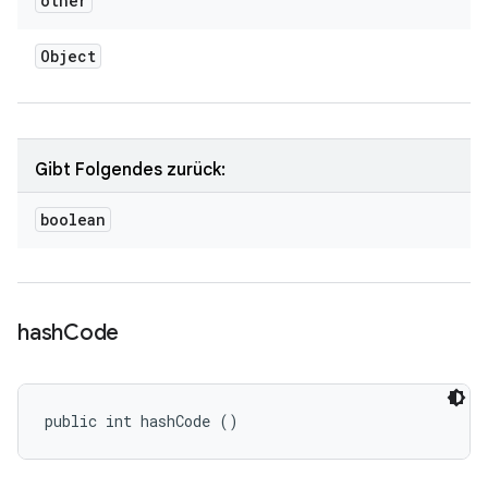
other
Object
Gibt Folgendes zurück:
boolean
hash
Code
public int hashCode ()