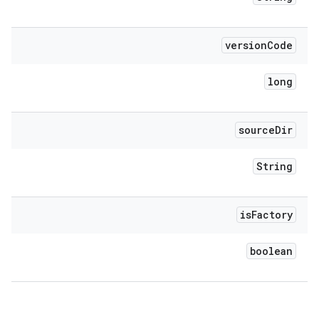
version
Code
long
source
Dir
String
is
Factory
boolean