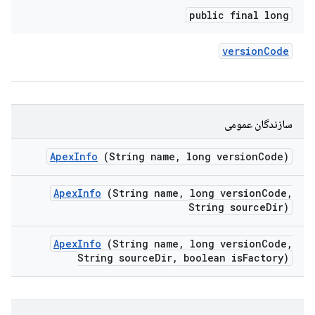
public final long
version
Code
سازندگان عمومی
Apex
Info
(String name
,
long version
Code)
Apex
Info
(String name
,
long version
Code
,
String source
Dir)
Apex
Info
(String name
,
long version
Code
,
String source
Dir
,
boolean is
Factory)