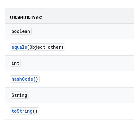
เมธอดสาธารณะ
boolean
equals
(Object other)
int
hash
Code
()
String
to
String
()