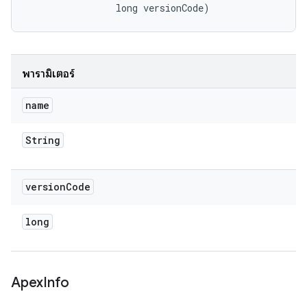
                long versionCode)
พารามิเตอร์
name
String
version
Code
long
Apex
Info