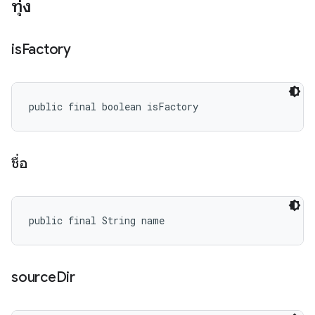
ทุ่ง
is
Factory
public final boolean isFactory
ชื่อ
public final String name
source
Dir