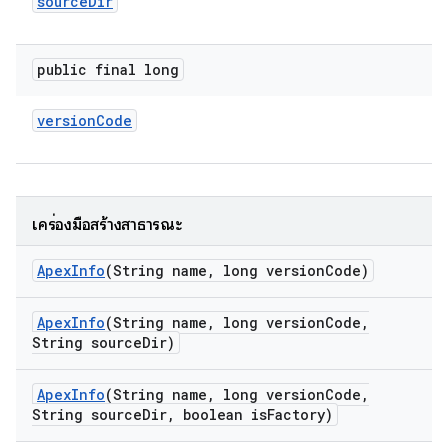
source
Dir
public final long
version
Code
เครื่องมือสร้างสาธารณะ
Apex
Info
(String name
,
long version
Code)
Apex
Info
(String name
,
long version
Code
,
String source
Dir)
Apex
Info
(String name
,
long version
Code
,
String source
Dir
,
boolean is
Factory)