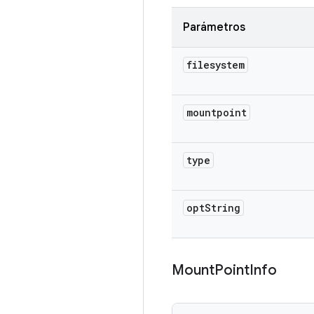
Parámetros
filesystem
mountpoint
type
opt
String
Mount
Point
Info