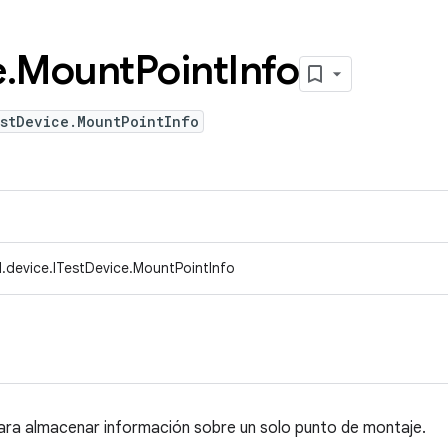
e
.
Mount
Point
Info
estDevice.MountPointInfo
.device.ITestDevice.MountPointInfo
para almacenar información sobre un solo punto de montaje.