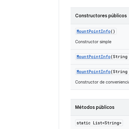
Constructores públicos
Mount
Point
Info
()
Constructor simple
Mount
Point
Info
(String
Mount
Point
Info
(String
Constructor de convenienci
Métodos públicos
static List<String>