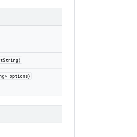
t
String)
ng> options)