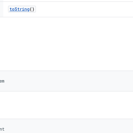
to
String
()
em
nt