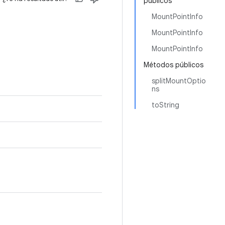
públicos
MountPointInfo
MountPointInfo
MountPointInfo
Métodos públicos
splitMountOptio
ns
toString