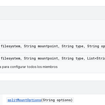
 filesystem
,
String mountpoint
,
String type
,
String op
 filesystem
,
String mountpoint
,
String type
,
List<Stri
a para configurar todos los miembros
split
Mount
Options
(String options)