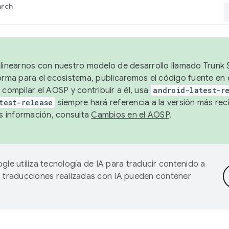
arch
alinearnos con nuestro modelo de desarrollo llamado Trunk S
forma para el ecosistema, publicaremos el código fuente en
 compilar el AOSP y contribuir a él, usa
android-latest-r
test-release
siempre hará referencia a la versión más reci
 información, consulta
Cambios en el AOSP
.
gle utiliza tecnología de IA para traducir contenido a
as traducciones realizadas con IA pueden contener