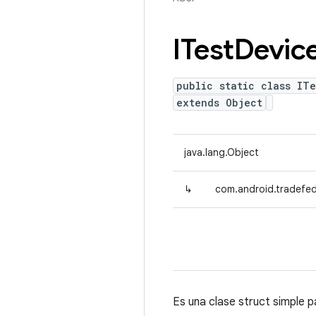
ITest
Devic
public static class IT
extends Object
java.lang.Object
↳
com.android.tradefed
Es una clase struct simple 