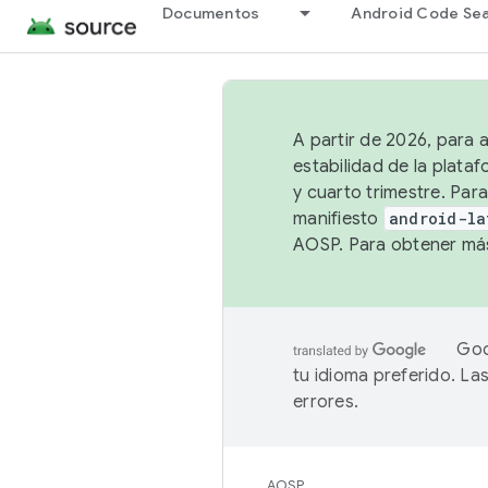
Documentos
Android Code Se
A partir de 2026, para 
estabilidad de la plata
y cuarto trimestre. Para
manifiesto
android-la
AOSP. Para obtener más
Goo
tu idioma preferido. L
errores.
AOSP