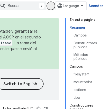
/
Acceder
En esta página
Resumen
table y garantizar la
Campos
 el AOSP en el segundo
elease
. La rama del
Constructores
públicos
ente que se envió al
Métodos
públicos
Campos
filesystem
mountpoint
options
tipo
Constructores
¿Te ha resultado útil?