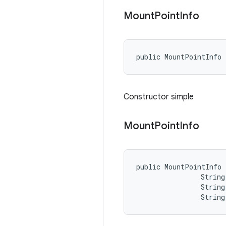
Mount
Point
Info
public MountPointInfo
Constructor simple
Mount
Point
Info
public MountPointInfo 
                String
                String 
                String