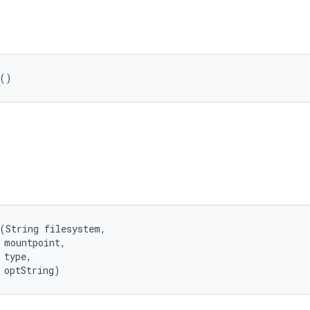
 ()
(String filesystem, 

 mountpoint, 

type, 

 optString)