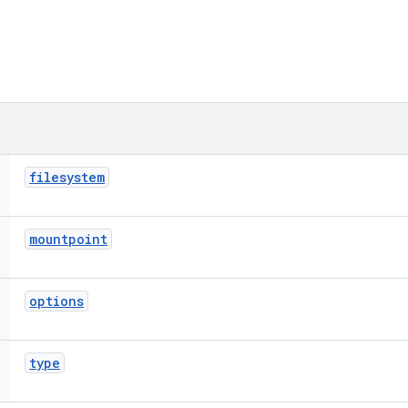
filesystem
mountpoint
options
type