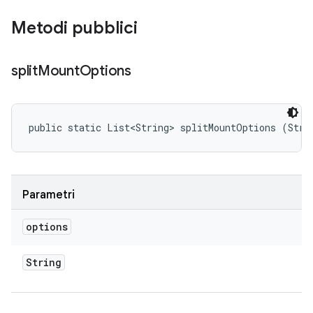
Metodi pubblici
split
Mount
Options
public static List<String> splitMountOptions (Stri
Parametri
options
String