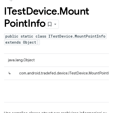
ITest
Device
.
Mount
Point
Info
public static class ITestDevice.MountPointInfo
extends Object
java.lang.Object
↳
com.android.tradefed.device.ITestDevice.MountPointInf