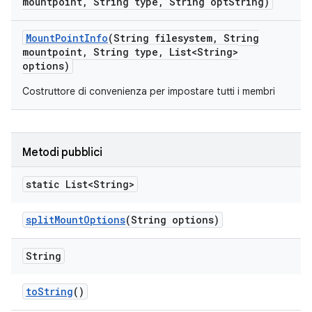
mountpoint
,
String type
,
String opt
String)
Mount
Point
Info
(String filesystem
,
String
mountpoint
,
String type
,
List<String>
options)
Costruttore di convenienza per impostare tutti i membri
Metodi pubblici
static List<String>
split
Mount
Options
(String options)
String
to
String
()