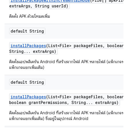
install
Package
With
Incremental
Mode
(File[] apk
Files
extra
Args
,
String user
Id)
ติดตั้ง APK ด้วยโหมดเพิ่ม
default String
install
Packages
(List<File> package
Files
,
boolean r
String
.
.
.
extra
Args)
ติดตั้งแอปพลิเคชัน Android ที่สร้างจากไฟล์ APK หลายไฟล์ (แพ็กเกจหล
แพ็กเกจแยกเพิ่มเติม)
default String
install
Packages
(List<File> package
Files
,
boolean r
boolean grant
Permissions
,
String
.
.
.
extra
Args)
ติดตั้งแอปพลิเคชัน Android ที่สร้างจากไฟล์ APK หลายไฟล์ (แพ็กเกจหล
แพ็กเกจแยกเพิ่มเติม) ซึ่งอยู่ในอุปกรณ์ Android