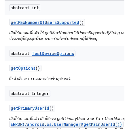
abstract int
get
Max
Number
Of
Users
Supported
()
เลิกใช้เมธอดนี้แล้ว ใช้ getMaxNumberOfUsersSupported(String userT
จำนวนผู้ใช้สูงสุดที่ระบบรองรับสำหรับประเภทผู้ใช้ที่ระบุ
abstract
Test
Device
Options
get
Options
()
ดึงตัวเลือกการทดสอบสำหรับอุปกรณ์
abstract Integer
get
Primary
User
Id
()
เลิกใช้เมธอดนี้แล้ว เลิกใช้งาน getPrimaryUser จากบริการ UserManager 
ERROR(/android.os.UserManager#getMainUserId())
เพื