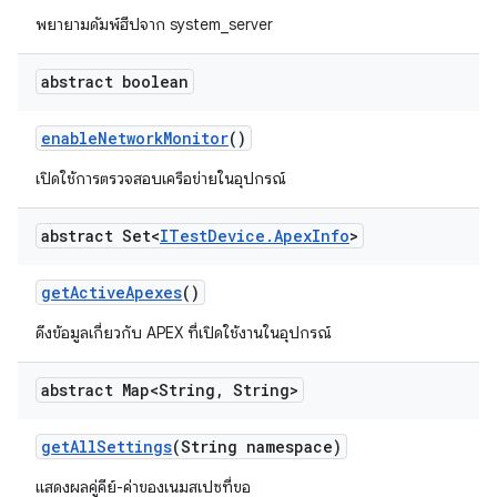
พยายามดัมพ์ฮีปจาก system_server
abstract boolean
enable
Network
Monitor
()
เปิดใช้การตรวจสอบเครือข่ายในอุปกรณ์
abstract Set<
ITest
Device
.
Apex
Info
>
get
Active
Apexes
()
ดึงข้อมูลเกี่ยวกับ APEX ที่เปิดใช้งานในอุปกรณ์
abstract Map<String
,
String>
get
All
Settings
(String namespace)
แสดงผลคู่คีย์-ค่าของเนมสเปซที่ขอ