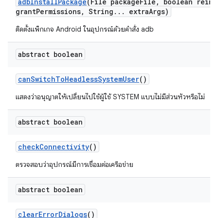
adb
Install
Package
(File package
File
,
boolean reins
grant
Permissions
,
String
.
.
.
extra
Args)
ติดตั้งแพ็กเกจ Android ในอุปกรณ์ด้วยคำสั่ง adb
abstract boolean
can
Switch
To
Headless
System
User
()
แสดงว่าอนุญาตให้เปลี่ยนไปใช้ผู้ใช้ SYSTEM แบบไม่มีส่วนหัวหรือไม่
abstract boolean
check
Connectivity
()
ตรวจสอบว่าอุปกรณ์มีการเชื่อมต่อเครือข่าย
abstract boolean
clear
Error
Dialogs
()