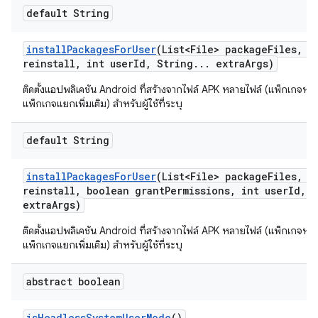
default String
install
Packages
For
User
(List<File> package
Files
,
bo
reinstall
,
int user
Id
,
String
.
.
.
extra
Args)
ติดตั้งแอปพลิเคชัน Android ที่สร้างจากไฟล์ APK หลายไฟล์ (แพ็กเกจหล
แพ็กเกจแยกเพิ่มเติม) สำหรับผู้ใช้ที่ระบุ
default String
install
Packages
For
User
(List<File> package
Files
,
bo
reinstall
,
boolean grant
Permissions
,
int user
Id
,
S
extra
Args)
ติดตั้งแอปพลิเคชัน Android ที่สร้างจากไฟล์ APK หลายไฟล์ (แพ็กเกจหล
แพ็กเกจแยกเพิ่มเติม) สำหรับผู้ใช้ที่ระบุ
abstract boolean
is
Headless
System
User
Mode
()