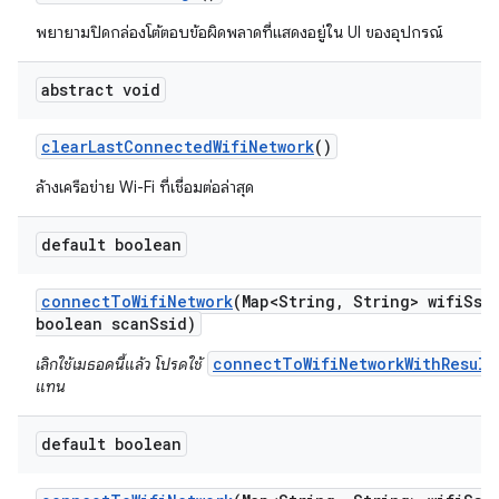
พยายามปิดกล่องโต้ตอบข้อผิดพลาดที่แสดงอยู่ใน UI ของอุปกรณ์
abstract void
clear
Last
Connected
Wifi
Network
()
ล้างเครือข่าย Wi-Fi ที่เชื่อมต่อล่าสุด
default boolean
connect
To
Wifi
Network
(Map<String
,
String> wifi
Ssi
boolean scan
Ssid)
connectToWifiNetworkWithResult
เลิกใช้เมธอดนี้แล้ว โปรดใช้
แทน
default boolean