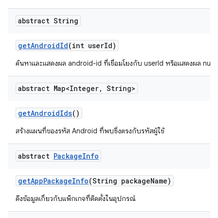
abstract String
get
Android
Id
(int user
Id)
ค้นหาและแสดงผล android-id ที่เชื่อมโยงกับ userId หรือแสดงผล null
abstract Map<Integer
,
String>
get
Android
Ids
()
สร้างแผนที่ของรหัส Android ที่พบซึ่งตรงกับรหัสผู้ใช้
abstract
Package
Info
get
App
Package
Info
(String package
Name)
ดึงข้อมูลเกี่ยวกับแพ็กเกจที่ติดตั้งในอุปกรณ์