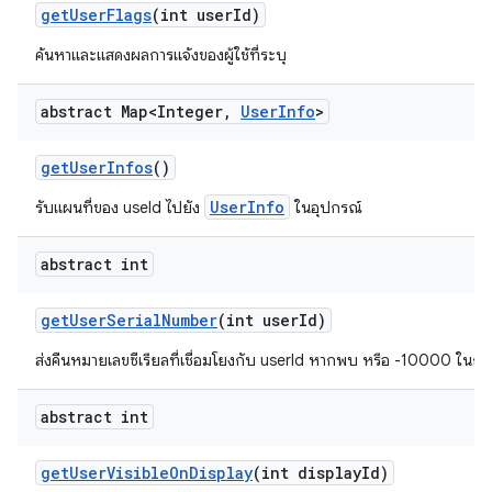
get
User
Flags
(int user
Id)
ค้นหาและแสดงผลการแจ้งของผู้ใช้ที่ระบุ
abstract Map<Integer
,
User
Info
>
get
User
Infos
()
UserInfo
รับแผนที่ของ useId ไปยัง
ในอุปกรณ์
abstract int
get
User
Serial
Number
(int user
Id)
ส่งคืนหมายเลขซีเรียลที่เชื่อมโยงกับ userId หากพบ หรือ -10000 ในกรณ
abstract int
get
User
Visible
On
Display
(int display
Id)