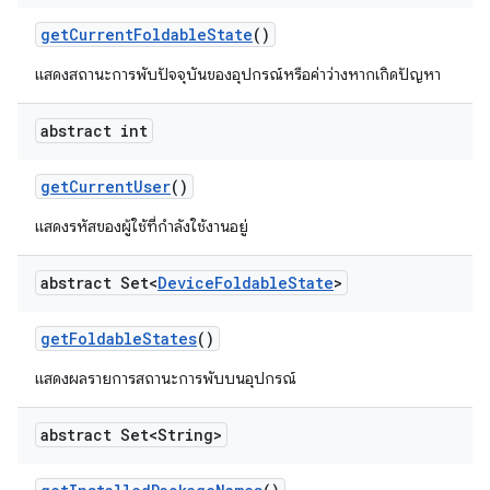
get
Current
Foldable
State
()
แสดงสถานะการพับปัจจุบันของอุปกรณ์หรือค่าว่างหากเกิดปัญหา
abstract int
get
Current
User
()
แสดงรหัสของผู้ใช้ที่กำลังใช้งานอยู่
abstract Set<
Device
Foldable
State
>
get
Foldable
States
()
แสดงผลรายการสถานะการพับบนอุปกรณ์
abstract Set<String>