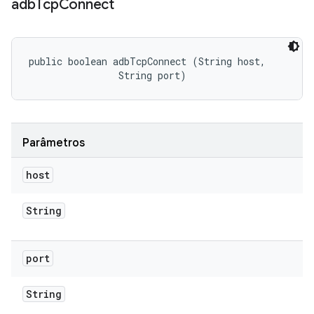
adb
Tcp
Connect
public boolean adbTcpConnect (String host, 

                String port)
Parâmetros
host
String
port
String