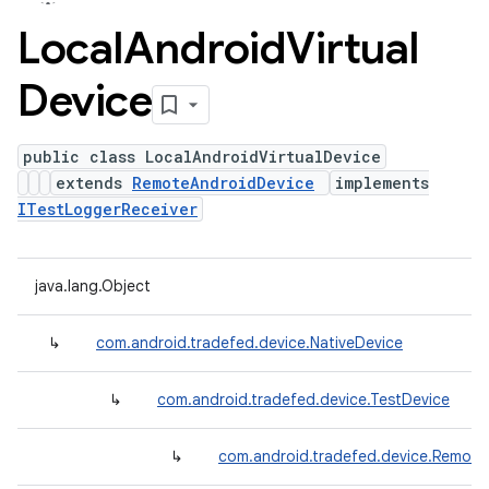
Local
Android
Virtual
Device
public class LocalAndroidVirtualDevice
extends
RemoteAndroidDevice
implements
ITestLoggerReceiver
java.lang.Object
↳
com.android.tradefed.device.NativeDevice
↳
com.android.tradefed.device.TestDevice
↳
com.android.tradefed.device.Remote