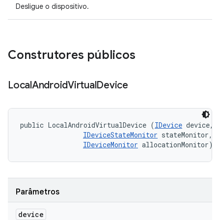
Desligue o dispositivo.
Construtores públicos
Local
Android
Virtual
Device
public LocalAndroidVirtualDevice (
IDevice
 device, 

IDeviceStateMonitor
 stateMonitor, 

IDeviceMonitor
 allocationMonitor)
Parâmetros
device