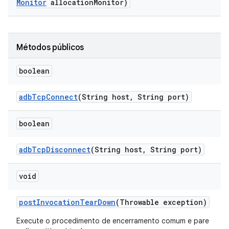
Monitor
allocation
Monitor)
Métodos públicos
boolean
adb
Tcp
Connect
(String host
,
String port)
boolean
adb
Tcp
Disconnect
(String host
,
String port)
void
post
Invocation
Tear
Down
(Throwable exception)
Execute o procedimento de encerramento comum e pare