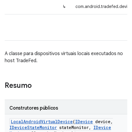
↳
com.android.tradefed.device
A classe para dispositivos virtuais locais executados no
host TradeFed.
Resumo
Construtores públicos
Local
Android
Virtual
Device
(
IDevice
device
,
IDevice
State
Monitor
state
Monitor
,
IDevice