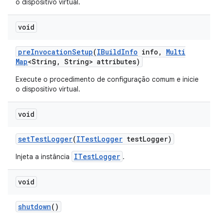
o dispositivo virtual.
void
pre
Invocation
Setup
(
IBuild
Info
info
,
Multi
Map
<String
,
String> attributes)
Execute o procedimento de configuração comum e inicie
o dispositivo virtual.
void
set
Test
Logger
(
ITest
Logger
test
Logger)
ITestLogger
Injeta a instância
.
void
shutdown
()