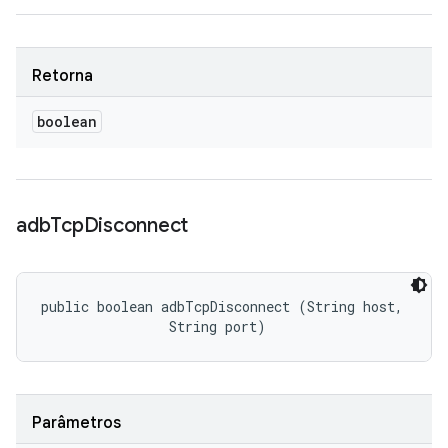
Retorna
boolean
adb
Tcp
Disconnect
public boolean adbTcpDisconnect (String host, 

                String port)
Parâmetros