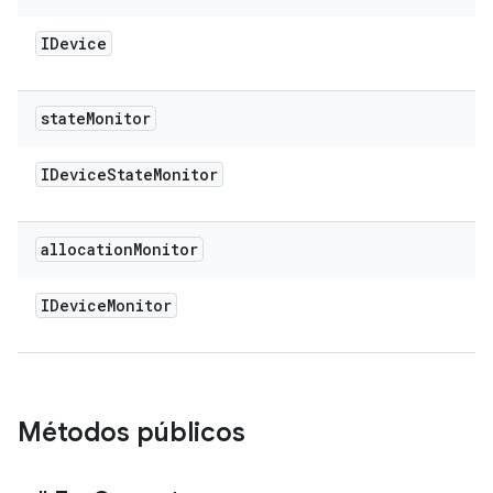
IDevice
state
Monitor
IDevice
State
Monitor
allocation
Monitor
IDevice
Monitor
Métodos públicos