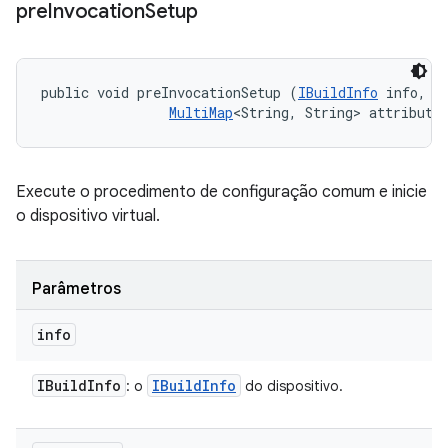
pre
Invocation
Setup
public void preInvocationSetup (
IBuildInfo
 info, 

MultiMap
<String, String> attribute
Execute o procedimento de configuração comum e inicie
o dispositivo virtual.
Parâmetros
info
IBuild
Info
IBuild
Info
: o
do dispositivo.