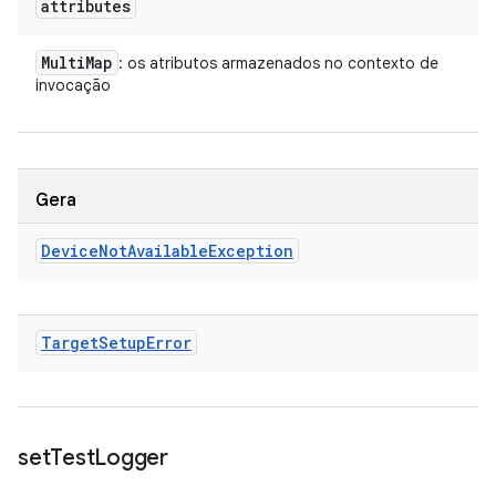
attributes
Multi
Map
: os atributos armazenados no contexto de
invocação
Gera
Device
Not
Available
Exception
Target
Setup
Error
set
Test
Logger