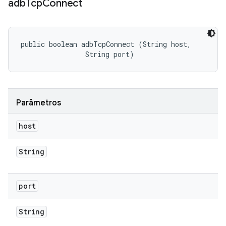
adb
Tcp
Connect
public boolean adbTcpConnect (String host, 

                String port)
Parâmetros
host
String
port
String