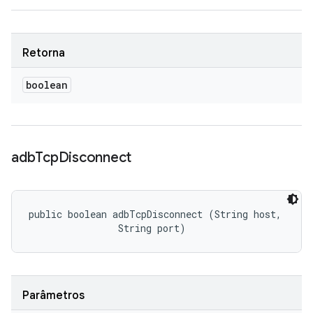
Retorna
boolean
adb
Tcp
Disconnect
public boolean adbTcpDisconnect (String host, 

                String port)
Parâmetros