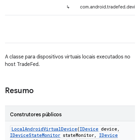
↳
com.android.tradefed.device
A classe para dispositivos virtuais locais executados no
host TradeFed.
Resumo
Construtores públicos
Local
Android
Virtual
Device
(
IDevice
device
,
IDevice
State
Monitor
state
Monitor
,
IDevice