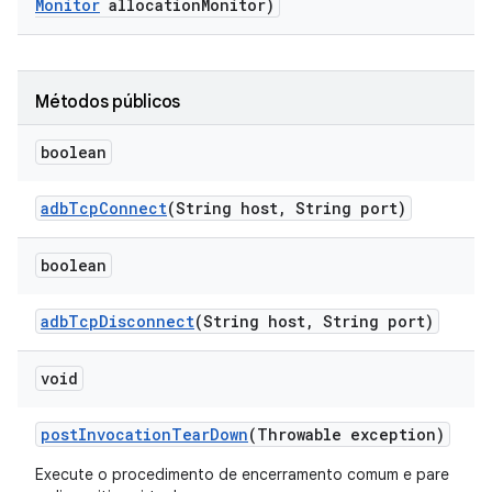
Monitor
allocation
Monitor)
Métodos públicos
boolean
adb
Tcp
Connect
(String host
,
String port)
boolean
adb
Tcp
Disconnect
(String host
,
String port)
void
post
Invocation
Tear
Down
(Throwable exception)
Execute o procedimento de encerramento comum e pare