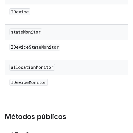
IDevice
state
Monitor
IDevice
State
Monitor
allocation
Monitor
IDevice
Monitor
Métodos públicos