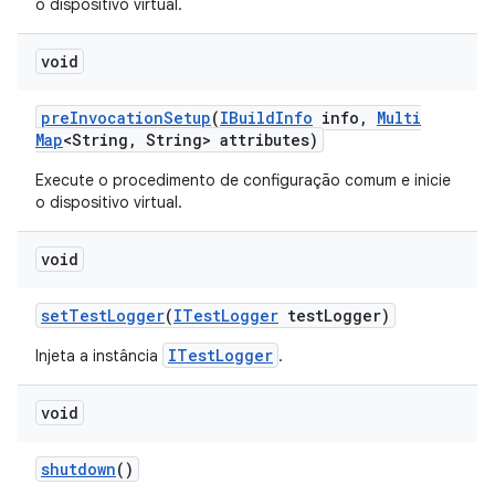
o dispositivo virtual.
void
pre
Invocation
Setup
(
IBuild
Info
info
,
Multi
Map
<String
,
String> attributes)
Execute o procedimento de configuração comum e inicie
o dispositivo virtual.
void
set
Test
Logger
(
ITest
Logger
test
Logger)
ITestLogger
Injeta a instância
.
void
shutdown
()