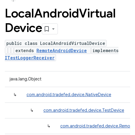
Local
Android
Virtual
Device
public class LocalAndroidVirtualDevice
extends
RemoteAndroidDevice
implements
ITestLoggerReceiver
java.lang.Object
↳
com.android.tradefed.device.NativeDevice
↳
com.android.tradefed.device.TestDevice
↳
com.android.tradefed.device.Remote