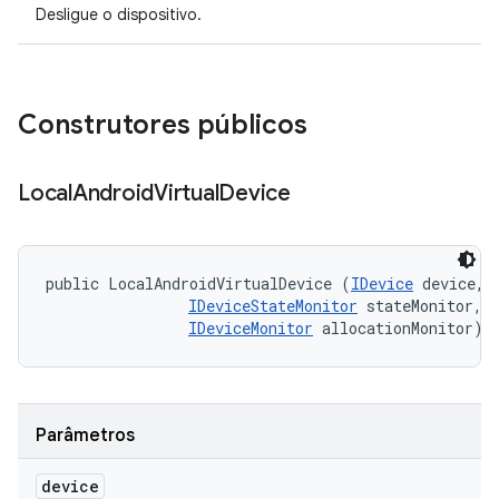
Desligue o dispositivo.
Construtores públicos
Local
Android
Virtual
Device
public LocalAndroidVirtualDevice (
IDevice
 device, 

IDeviceStateMonitor
 stateMonitor, 

IDeviceMonitor
 allocationMonitor)
Parâmetros
device