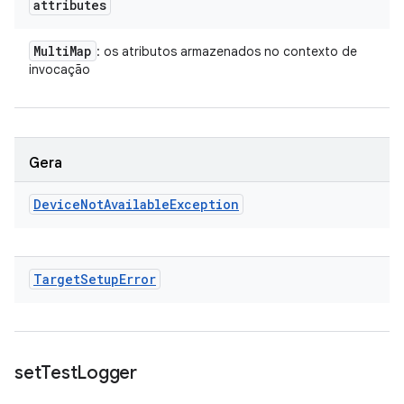
attributes
Multi
Map
: os atributos armazenados no contexto de
invocação
Gera
Device
Not
Available
Exception
Target
Setup
Error
set
Test
Logger