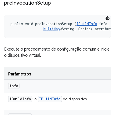
pre
Invocation
Setup
public void preInvocationSetup (
IBuildInfo
 info, 

MultiMap
<String, String> attribute
Execute o procedimento de configuração comum e inicie
o dispositivo virtual.
Parâmetros
info
IBuild
Info
IBuild
Info
: o
do dispositivo.