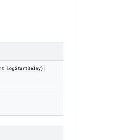
t log
Start
Delay)