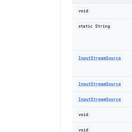
void
static String
Input
Stream
Source
Input
Stream
Source
Input
Stream
Source
void
void