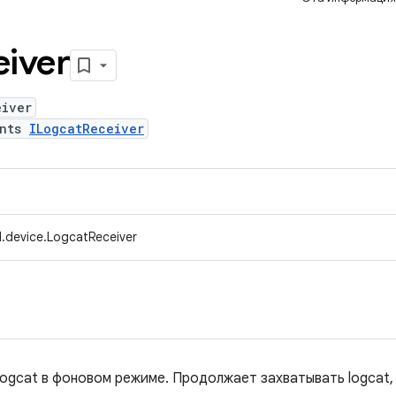
eiver
eiver
ents
ILogcatReceiver
.device.LogcatReceiver
logcat в фоновом режиме. Продолжает захватывать logcat,