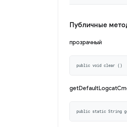
Публичные мето
прозрачный
public void clear ()
get
Default
Logcat
Cm
public static String g