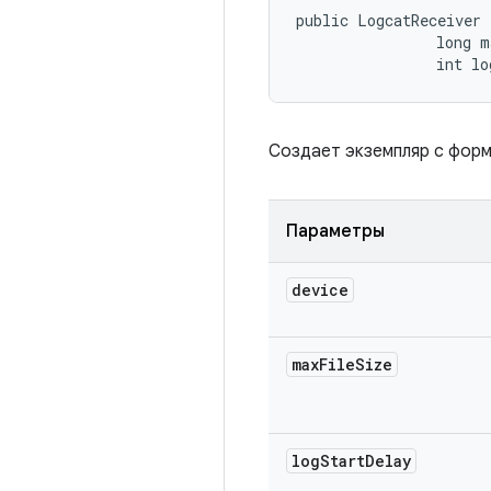
public LogcatReceiver 
                long m
                int lo
Создает экземпляр с форм
Параметры
device
max
File
Size
log
Start
Delay