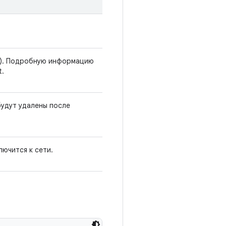
at). Подробную информацию
t.
будут удалены после
лючится к сети.