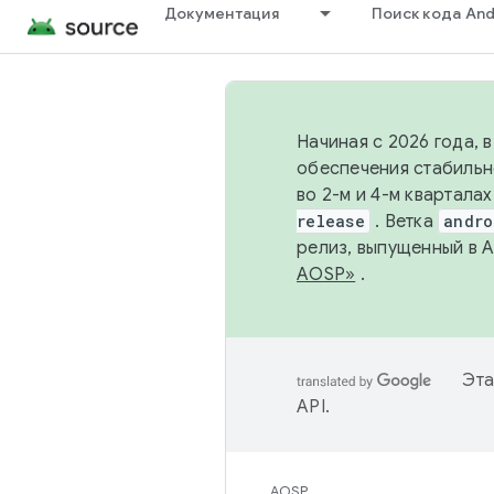
Документация
Поиск кода And
Начиная с 2026 года, 
обеспечения стабильн
во 2-м и 4-м квартала
release
. Ветка
andro
релиз, выпущенный в 
AOSP»
.
Эта
API
.
AOSP