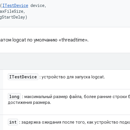
(
ITestDevice
 device, 

axFileSize, 

gStartDelay)
атом logcat по умолчанию «threadtime».
ITest
Device
: устройство для запуска logcat.
long
: максимальный размер файла, более ранние строки 
достижения размера.
int
: задержка ожидания после того, как устройство подк