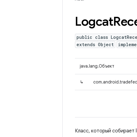
Logcat
Rec
public class LogcatRec
extends Object
implem
java.lang.Объект
↳
com.android.tradefed
Класс, который собирает 