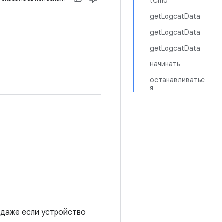
tCmd
getLogcatData
getLogcatData
getLogcatData
начинать
останавливатьс
я
 даже если устройство