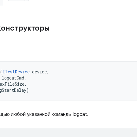
конструкторы
(
ITestDevice
 device, 

 logcatCmd, 

axFileSize, 

gStartDelay)
щью любой указанной команды logcat.