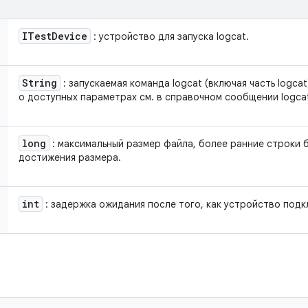
ITest
Device
: устройство для запуска logcat.
String
: запускаемая команда logcat (включая часть logc
о доступных параметрах см. в справочном сообщении logca
long
: максимальный размер файла, более ранние строки 
достижения размера.
int
: задержка ожидания после того, как устройство подк