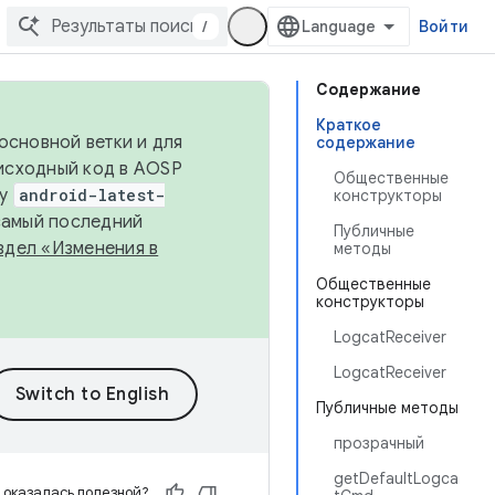
/
Войти
Содержание
Краткое
основной ветки и для
содержание
исходный код в AOSP
Общественные
ку
android-latest-
конструкторы
 самый последний
Публичные
здел «Изменения в
методы
Общественные
конструкторы
LogcatReceiver
LogcatReceiver
Публичные методы
прозрачный
getDefaultLogca
 оказалась полезной?