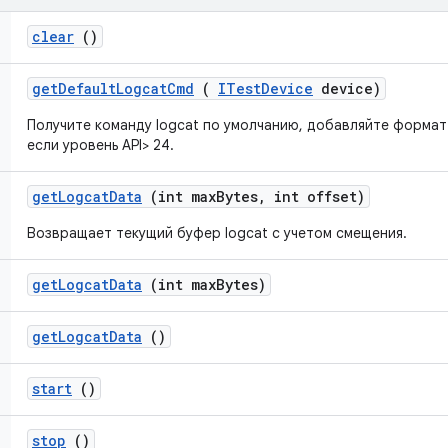
clear
()
get
Default
Logcat
Cmd
(
ITest
Device
device)
Получите команду logcat по умолчанию, добавляйте формат 
если уровень API> 24.
get
Logcat
Data
(int max
Bytes
,
int offset)
Возвращает текущий буфер logcat с учетом смещения.
get
Logcat
Data
(int max
Bytes)
get
Logcat
Data
()
start
()
stop
()