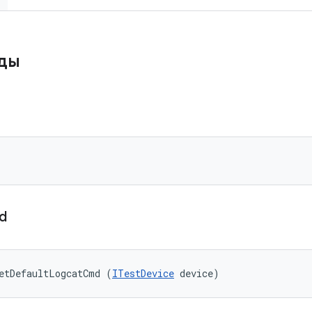
ды
d
etDefaultLogcatCmd (
ITestDevice
 device)