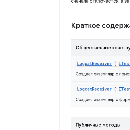
сначала отключается, а за
Краткое содер
Общественные констр
Logcat
Receiver
(
ITes
Создает экземпляр с помо
Logcat
Receiver
(
ITes
Создает экземпляр с форм
Публичные методы