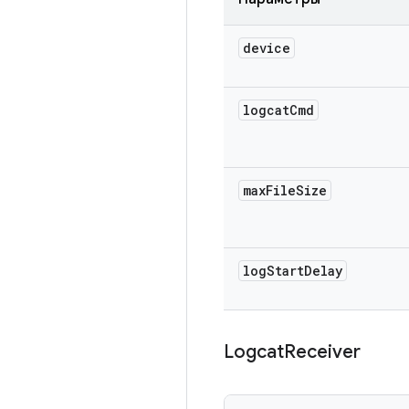
device
logcat
Cmd
max
File
Size
log
Start
Delay
Logcat
Receiver