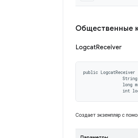
Общественные 
Logcat
Receiver
public LogcatReceiver 
                String
                long m
                int lo
Создает экземпляр с помо
Параметры