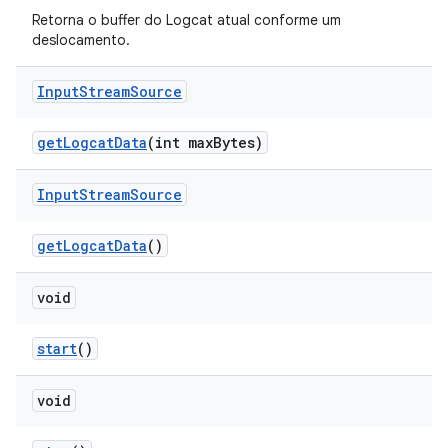
Retorna o buffer do Logcat atual conforme um
deslocamento.
Input
Stream
Source
get
Logcat
Data
(int max
Bytes)
Input
Stream
Source
get
Logcat
Data
()
void
start
()
void