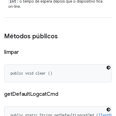
int
: o tempo de espera depois que o dispositivo fica
on-line.
Métodos públicos
limpar
public void clear ()
get
Default
Logcat
Cmd
public static String getDefaultLogcatCmd (
ITestDev