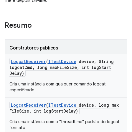
line e depois on-line.
Resumo
Construtores públicos
Logcat
Receiver
(
ITest
Device
device
,
String
logcat
Cmd
,
long max
File
Size
,
int log
Start
Delay)
Cria uma instância com qualquer comando logcat
especificado
Logcat
Receiver
(
ITest
Device
device
,
long max
File
Size
,
int log
Start
Delay)
Cria uma instância com o "threadtime" padrão do logcat
formato