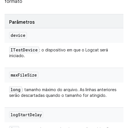
formato
Parâmetros
device
ITest
Device
: o dispositivo em que o Logcat será
iniciado.
max
File
Size
long
: tamanho máximo do arquivo. As linhas anteriores
serão descartadas quando o tamanho for atingido.
log
Start
Delay