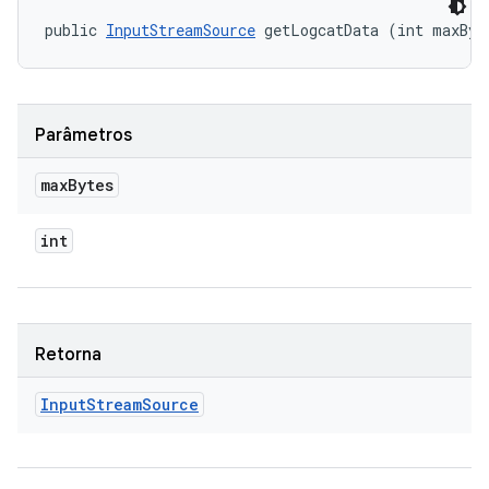
public 
InputStreamSource
 getLogcatData (int maxByt
Parâmetros
max
Bytes
int
Retorna
Input
Stream
Source