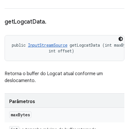
get
Logcat
Data
.
public 
InputStreamSource
 getLogcatData (int maxByte
                int offset)
Retorna o buffer do Logcat atual conforme um
deslocamento.
Parâmetros
max
Bytes