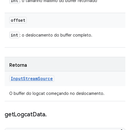
int
: o tamanho máximo do buffer retornado
offset
int
: o deslocamento do buffer completo.
Retorna
Input
Stream
Source
O buffer do logcat começando no deslocamento.
get
Logcat
Data
.