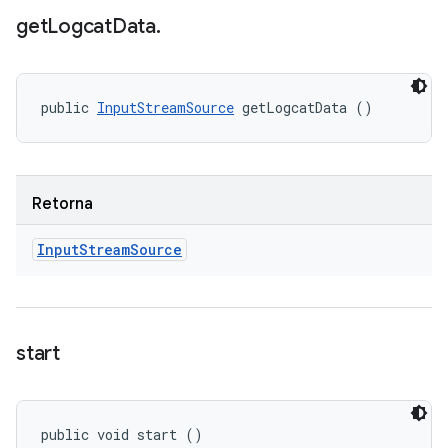
get
Logcat
Data
.
public 
InputStreamSource
 getLogcatData ()
Retorna
Input
Stream
Source
start
public void start ()