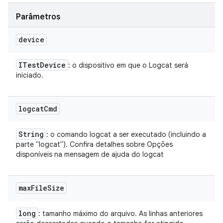
Parâmetros
device
ITest
Device
: o dispositivo em que o Logcat será
iniciado.
logcat
Cmd
String
: o comando logcat a ser executado (incluindo a
parte "logcat"). Confira detalhes sobre Opções
disponíveis na mensagem de ajuda do logcat
max
File
Size
long
: tamanho máximo do arquivo. As linhas anteriores