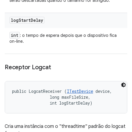
serão descartadas quando o tamanho for atingido.
log
Start
Delay
int
: o tempo de espera depois que o dispositivo fica
on-line.
Receptor Logcat
public LogcatReceiver (
ITestDevice
 device, 

                long maxFileSize, 

                int logStartDelay)
Cria uma instância com o "threadtime" padrão do logcat