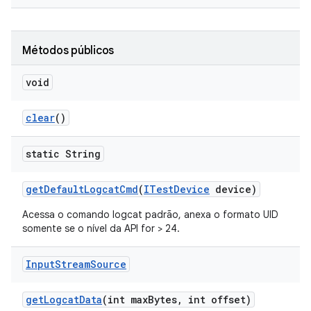
Métodos públicos
void
clear
()
static String
get
Default
Logcat
Cmd
(
ITest
Device
device)
Acessa o comando logcat padrão, anexa o formato UID
somente se o nível da API for > 24.
Input
Stream
Source
get
Logcat
Data
(int max
Bytes
,
int offset)