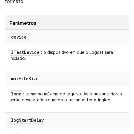
formato
Parâmetros
device
ITest
Device
: o dispositivo em que o Logcat será
iniciado.
max
File
Size
long
: tamanho máximo do arquivo. As linhas anteriores
serão descartadas quando o tamanho for atingido.
log
Start
Delay