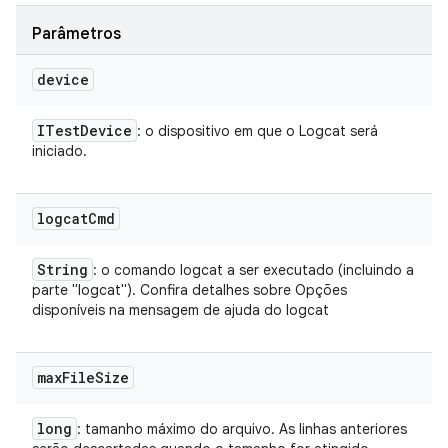
Parâmetros
device
ITest
Device
: o dispositivo em que o Logcat será
iniciado.
logcat
Cmd
String
: o comando logcat a ser executado (incluindo a
parte "logcat"). Confira detalhes sobre Opções
disponíveis na mensagem de ajuda do logcat
max
File
Size
long
: tamanho máximo do arquivo. As linhas anteriores