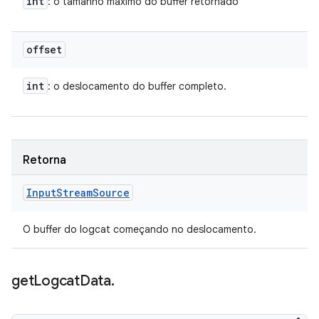
int
: o tamanho máximo do buffer retornado
offset
int
: o deslocamento do buffer completo.
Retorna
Input
Stream
Source
O buffer do logcat começando no deslocamento.
get
Logcat
Data
.