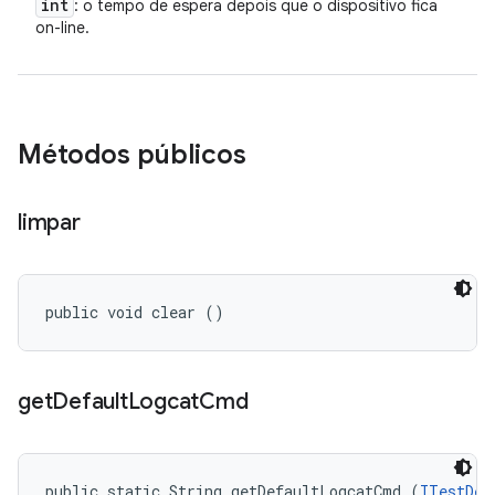
int
: o tempo de espera depois que o dispositivo fica
on-line.
Métodos públicos
limpar
public void clear ()
get
Default
Logcat
Cmd
public static String getDefaultLogcatCmd (
ITestDev