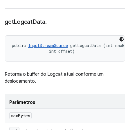
get
Logcat
Data
.
public 
InputStreamSource
 getLogcatData (int maxByte
                int offset)
Retorna o buffer do Logcat atual conforme um
deslocamento.
Parâmetros
max
Bytes