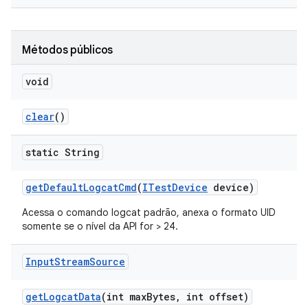
Métodos públicos
void
clear
()
static String
get
Default
Logcat
Cmd
(
ITest
Device
device)
Acessa o comando logcat padrão, anexa o formato UID
somente se o nível da API for > 24.
Input
Stream
Source
get
Logcat
Data
(int max
Bytes
,
int offset)