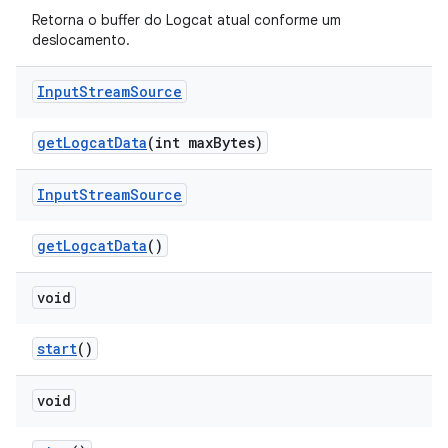
Retorna o buffer do Logcat atual conforme um
deslocamento.
Input
Stream
Source
get
Logcat
Data
(int max
Bytes)
Input
Stream
Source
get
Logcat
Data
()
void
start
()
void