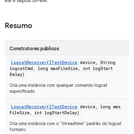
line e depois on-line.
Resumo
Construtores públicos
Logcat
Receiver
(
ITest
Device
device
,
String
logcat
Cmd
,
long max
File
Size
,
int log
Start
Delay)
Cria uma instância com qualquer comando logcat
especificado
Logcat
Receiver
(
ITest
Device
device
,
long max
File
Size
,
int log
Start
Delay)
Cria uma instância com o "threadtime" padrão do logcat
formato