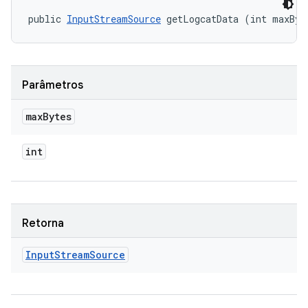
public 
InputStreamSource
 getLogcatData (int maxByt
Parâmetros
max
Bytes
int
Retorna
Input
Stream
Source