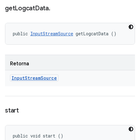
get
Logcat
Data
.
public 
InputStreamSource
 getLogcatData ()
Retorna
Input
Stream
Source
start
public void start ()