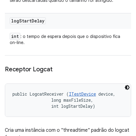
serão descartadas quando o tamanho for atingido.
log
Start
Delay
int
: o tempo de espera depois que o dispositivo fica
on-line.
Receptor Logcat
public LogcatReceiver (
ITestDevice
 device, 

                long maxFileSize, 

                int logStartDelay)
Cria uma instância com o "threadtime" padrão do logcat