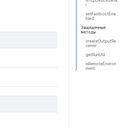
isTcpDeviceSeria
l
setFastbootEna
bled
Защищенные
методы
createOutputRe
ceiver
getRunUtil
isRemoteEnviron
ment