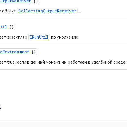
Output
Receiver
()
CollectingOutputReceiver
е объект
.
Util
()
IRunUtil
ает экземпляр
по умолчанию.
te
Environment
()
ет true, если в данный момент мы работаем в удалённой среде.
N