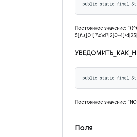
public static final St
Постоянное значение: "((^([
5])\.([01]?\d\d?|2[0-4]\d|25[
УВЕДОМИТЬ
_
КАК
_
Н
public static final S
Постоянное значение: "NO
Поля