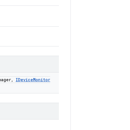
nager
,
IDevice
Monitor