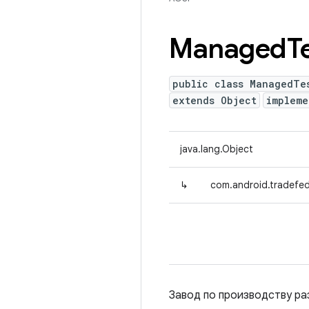
Managed
T
public class ManagedTe
extends Object
implem
java.lang.Object
↳
com.android.tradefe
Завод по производству ра