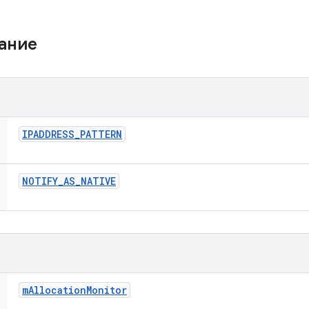
жание
IPADDRESS
_
PATTERN
NOTIFY
_
AS
_
NATIVE
m
Allocation
Monitor