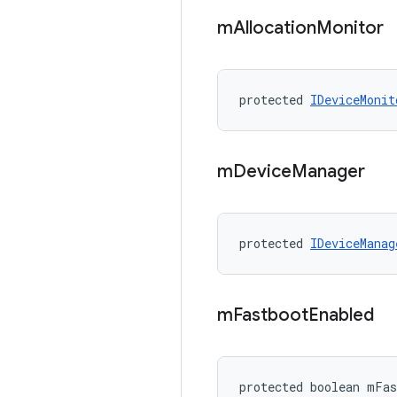
m
Allocation
Monitor
protected 
IDeviceMonit
m
Device
Manager
protected 
IDeviceManag
m
Fastboot
Enabled
protected boolean mFas