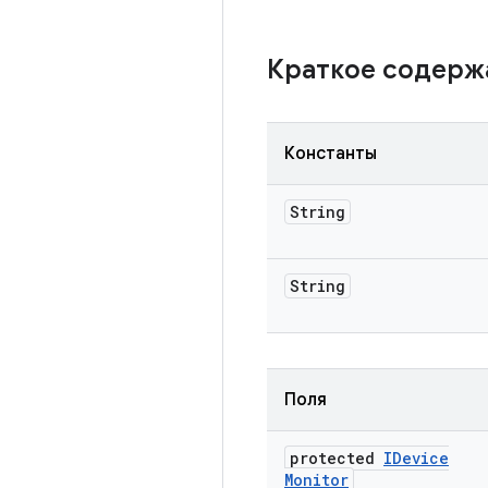
Краткое содер
Константы
String
String
Поля
protected
IDevice
Monitor