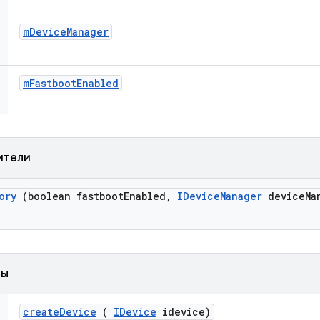
m
Device
Manager
m
Fastboot
Enabled
ители
ory
(boolean fastboot
Enabled
,
IDevice
Manager
device
Ma
ды
create
Device
(
IDevice
idevice)