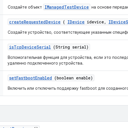
IManagedTestDevice
Создайте объект
на основе переда
create
Requested
Device
(
IDevice
idevice
,
IDevice
Создайте устройство, соответствующее указанным специф
is
Tcp
Device
Serial
(String serial)
Вспомогательная функция для устройства, если это послед
удаленно подключенного устройства.
set
Fastboot
Enabled
(boolean enable)
Включить или отключить поддержку fastboot для созданног