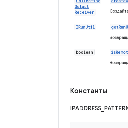
Collecting
create
Output
Создайт
Receiver
IRun
Util
get
Run
Возвращ
boolean
is
Remo
Возвраща
Константы
IPADDRESS
_
PATTER