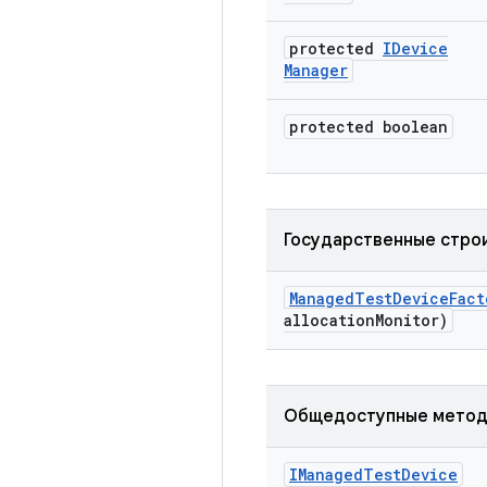
protected
IDevice
Manager
protected boolean
Государственные стро
Managed
Test
Device
Fact
allocation
Monitor)
Общедоступные мето
IManaged
Test
Device