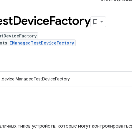
est
Device
Factory
stDeviceFactory
ents
IManagedTestDeviceFactory
d.device.ManagedTestDeviceFactory
зличных типов устройств, которые могут контролироваться