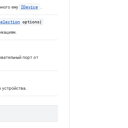
IDevice
нного ему
.
Selection
options)
икациям.
овательный порт от
о устройства.