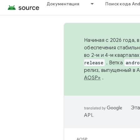
Документация
Поиск кода And
Начиная с 2026 года, 
обеспечения стабильн
во 2-м и 4-м квартала
release
. Ветка
andro
релиз, выпущенный в 
AOSP»
.
Эта
API
.
AOSP