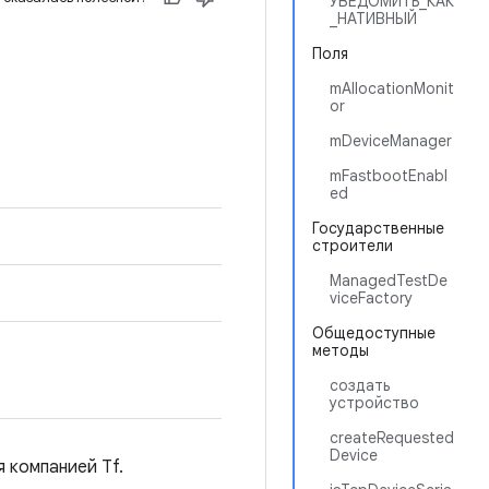
УВЕДОМИТЬ_КАК
_НАТИВНЫЙ
Поля
mAllocationMonit
or
mDeviceManager
mFastbootEnabl
ed
Государственные
строители
ManagedTestDe
viceFactory
Общедоступные
методы
создать
устройство
createRequested
Device
 компанией Tf.