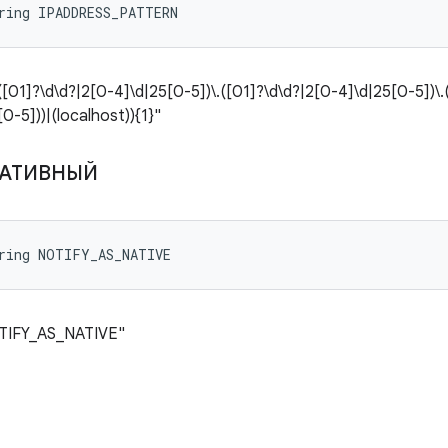
ring IPADDRESS_PATTERN
01]?\d\d?|2[0-4]\d|25[0-5])\.([01]?\d\d?|2[0-4]\d|25[0-5])\.
0-5]))|(localhost)){1}"
АТИВНЫЙ
tring NOTIFY_AS_NATIVE
TIFY_AS_NATIVE"