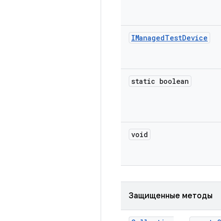
IManaged
Test
Device
static boolean
void
Защищенные методы