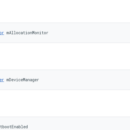
or
 mAllocationMonitor
er
 mDeviceManager
tbootEnabled