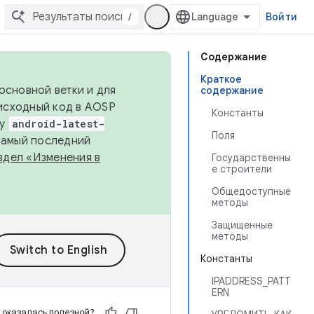
/
Войти
Содержание
Краткое
основной ветки и для
содержание
исходный код в AOSP
Константы
ку
android-latest-
Поля
 самый последний
здел «Изменения в
Государственны
е строители
Общедоступные
методы
Защищенные
методы
Константы
IPADDRESS_PATT
ERN
 оказалась полезной?