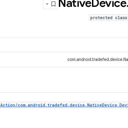
Native
Device
protected class
com.android.tradefed.device.N
eAction/com.android.tradefed.device.NativeDevice.Dev