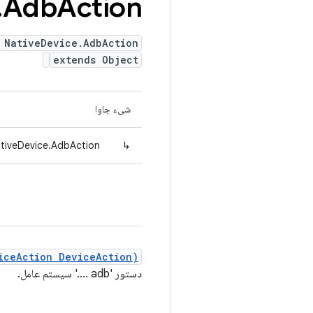
.
Adb
Action
 NativeDevice.AdbAction
extends Object
شیء جاوا
ativeDevice.AdbAction
↳
iceAction DeviceAction)
دستور 'adb ....' سیستم عامل.