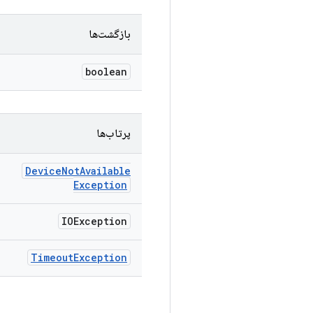
بازگشت‌ها
boolean
پرتاب‌ها
Device
Not
Available
Exception
IOException
Timeout
Exception