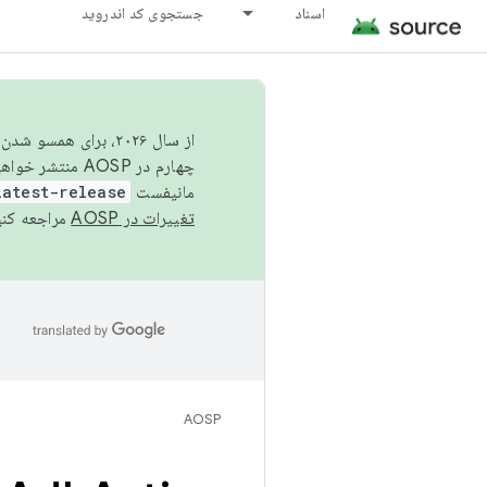
اسناد
جستجوی کد اندروید
از سال ۲۰۲۶، برای ه
چهارم در AOSP منتشر خواهیم کرد. برای ساخت و مشارکت در AOSP،
مانیفست
latest-release
تغییرات در AOSP
مراجعه کنی
ا
AOSP