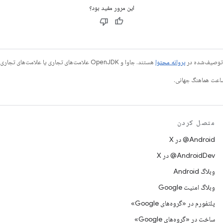
این مرور مفید بود؟
ی توصیف‌شده در
پروانه محتوا
هستند. جاوا و OpenJDK علامت‌های تجاری یا علامت‌های تجاری ثبت‌شده Oracle و/یا وابسته‌های آن هستند.
متصل کردن
‫‎@Android در X
‫‎@AndroidDev در X
وبلاگ Android
وبلاگ امنیت Google
پلتفورم در «گروه‌های Google»
ساخت در «گروه‌های Google»