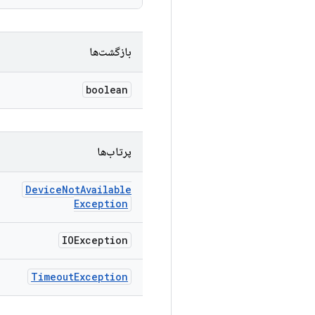
بازگشت‌ها
boolean
پرتاب‌ها
Device
Not
Available
Exception
IOException
Timeout
Exception