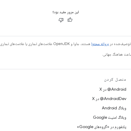
این مرور مفید بود؟
ی توصیف‌شده در
پروانه محتوا
هستند. جاوا و OpenJDK علامت‌های تجاری یا علامت‌های تجاری ثبت‌شده Oracle و/یا وابسته‌های آن هستند.
متصل کردن
‫‎@Android در X
‫‎@AndroidDev در X
وبلاگ Android
وبلاگ امنیت Google
پلتفورم در «گروه‌های Google»