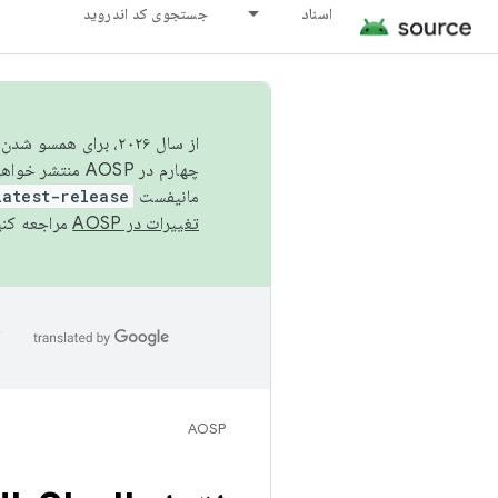
اسناد
جستجوی کد اندروید
از سال ۲۰۲۶، برای ه
چهارم در AOSP منتشر خواهیم کرد. برای ساخت و مشارکت در AOSP،
مانیفست
latest-release
تغییرات در AOSP
مراجعه کنی
ا
AOSP