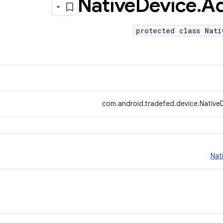
Device
.
A
protected class Nati
com.android.tradefed.device.Native