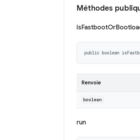
Méthodes publiq
is
Fastboot
Or
Bootloa
public boolean isFast
Renvoie
boolean
run