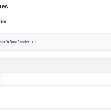
ues
der
bootOrBootloader ()