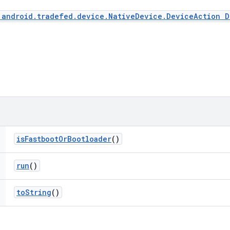
.android.tradefed.device.NativeDevice.DeviceAction D
is
Fastboot
Or
Bootloader
()
run
()
to
String
()