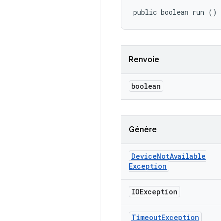
public boolean run ()
Renvoie
boolean
Génère
Device
Not
Available
Exception
IOException
Timeout
Exception