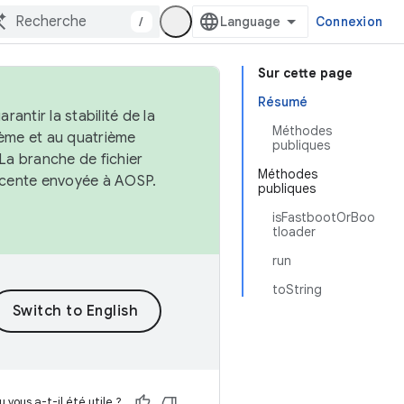
/
Connexion
Sur cette page
Résumé
antir la stabilité de la
Méthodes
ème et au quatrième
publiques
 La branche de fichier
Méthodes
récente envoyée à AOSP.
publiques
isFastbootOrBoo
tloader
run
toString
 vous a-t-il été utile ?