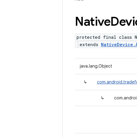
Native
Devi
protected final class 
extends
NativeDevice.
java.lang.Object
↳
com.android.tradef
↳
com.androi