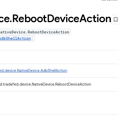
ce
.
Reboot
Device
Action
NativeDevice.RebootDeviceAction
AdbShellAction
ed.device.NativeDevice.AdbShellAction
d.tradefed.device.NativeDevice.RebootDeviceAction