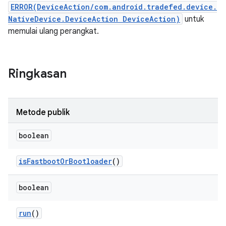
ERROR(DeviceAction/com.android.tradefed.device.
NativeDevice.DeviceAction DeviceAction)
untuk
memulai ulang perangkat.
Ringkasan
Metode publik
boolean
is
Fastboot
Or
Bootloader
()
boolean
run
()