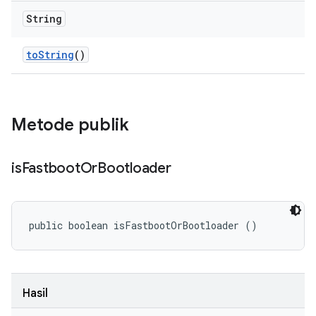
String
to
String
()
Metode publik
is
Fastboot
Or
Bootloader
public boolean isFastbootOrBootloader ()
Hasil