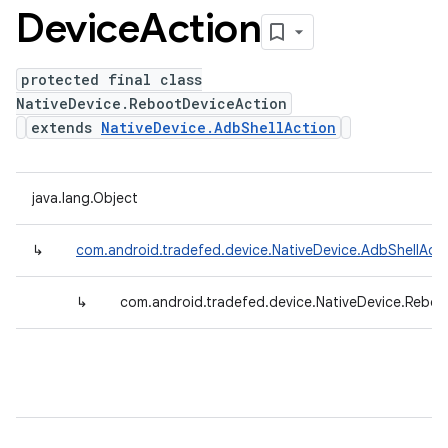
Device
Action
protected final class
NativeDevice.RebootDeviceAction
extends
NativeDevice.AdbShellAction
java.lang.Object
↳
com.android.tradefed.device.NativeDevice.AdbShellActi
↳
com.android.tradefed.device.NativeDevice.Rebo