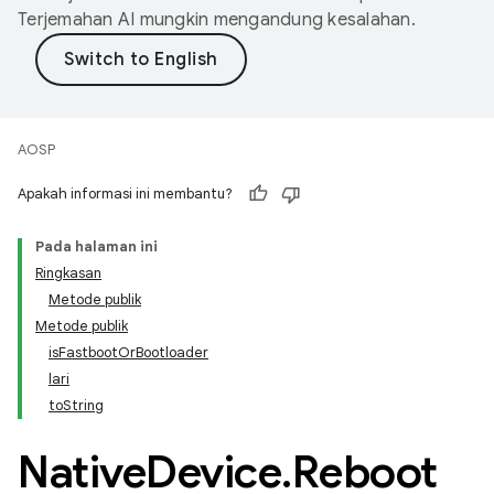
Terjemahan AI mungkin mengandung kesalahan.
AOSP
Apakah informasi ini membantu?
Pada halaman ini
Ringkasan
Metode publik
Metode publik
isFastbootOrBootloader
lari
toString
Native
Device
.
Reboot