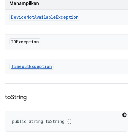
Menampilkan
Device
Not
Available
Exception
IOException
Timeout
Exception
to
String
public String toString ()