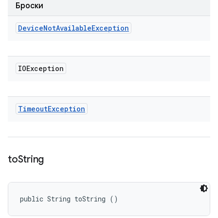
Броски
Device
Not
Available
Exception
IOException
Timeout
Exception
to
String
public String toString ()