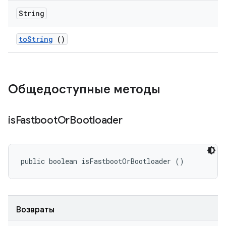
String
to
String
()
Общедоступные методы
is
Fastboot
Or
Bootloader
public boolean isFastbootOrBootloader ()
Возвраты