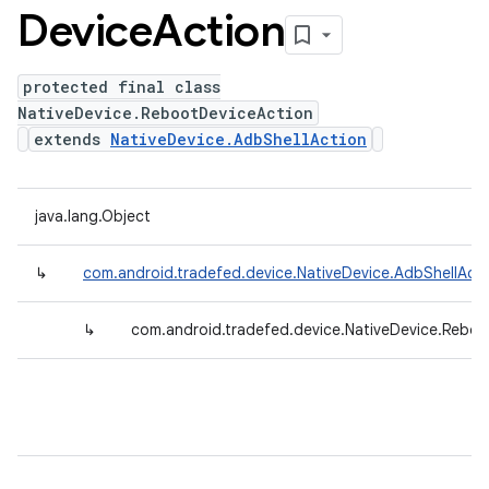
Device
Action
protected final class
NativeDevice.RebootDeviceAction
extends
NativeDevice.AdbShellAction
java.lang.Object
↳
com.android.tradefed.device.NativeDevice.AdbShellActi
↳
com.android.tradefed.device.NativeDevice.Rebo