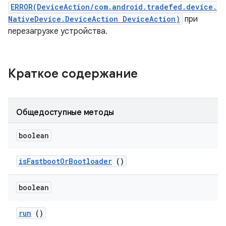
ERROR(DeviceAction/com.android.tradefed.device.
NativeDevice.DeviceAction DeviceAction)
при
перезагрузке устройства.
Краткое содержание
Общедоступные методы
boolean
is
Fastboot
Or
Bootloader
()
boolean
run
()