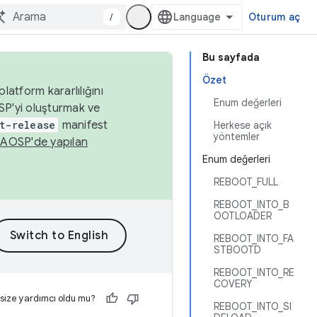
/
Oturum aç
Bu sayfada
Özet
latform kararlılığını
Enum değerleri
SP'yi oluşturmak ve
t-release
manifest
Herkese açık
yöntemler
n
AOSP'de yapılan
Enum değerleri
REBOOT_FULL
REBOOT_INTO_B
OOTLOADER
REBOOT_INTO_FA
STBOOTD
REBOOT_INTO_RE
COVERY
 size yardımcı oldu mu?
REBOOT_INTO_SI