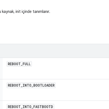
u kaynak, init içinde tanımlanır.
REBOOT
_
FULL
REBOOT
_
INTO
_
BOOTLOADER
REBOOT
_
INTO
_
FASTBOOTD