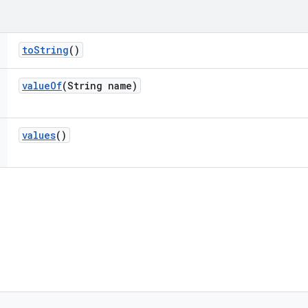
to
String
()
value
Of
(String name)
values
()