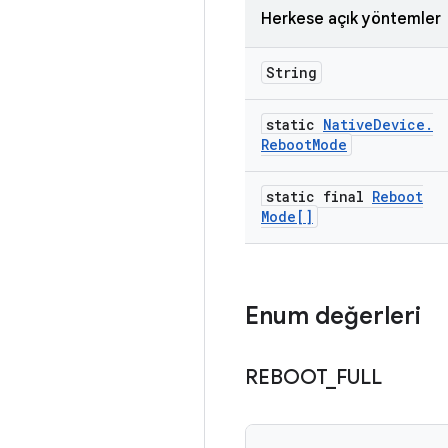
Herkese açık yöntemler
String
static
Native
Device
.
Reboot
Mode
static final
Reboot
Mode[]
Enum değerleri
REBOOT
_
FULL