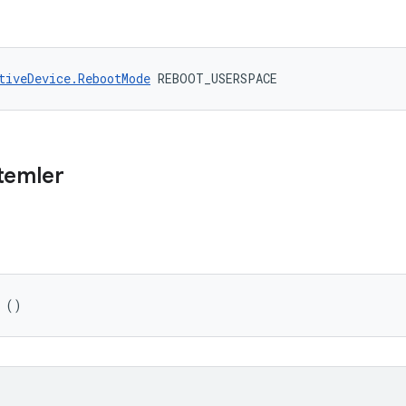
tiveDevice.RebootMode
 REBOOT_USERSPACE
temler
 ()