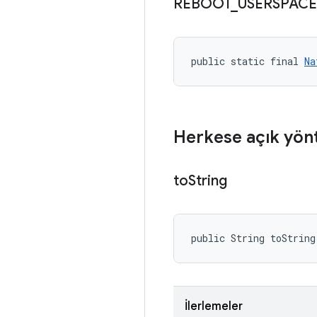
REBOOT
_
USERSPACE
public static final 
Na
Herkese açık yön
to
String
public String toString
İlerlemeler