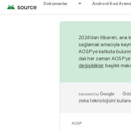
Dokümanlar
Android Kod Arama
2026'dan itibaren, ana k
sağlamak amacıyla kayn
AOSP'ye katkıda bulunm
dalı her zaman AOSP'ye 
değişiklikler
başlıklı maka
Goog
zeka teknolojisini kullanı
AOSP