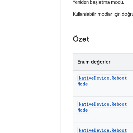
Yeniden başlatma modu.
Kullanılabilir modlar için doğr
Özet
Enum değerleri
Native
Device
.
Reboot
Mode
Native
Device
.
Reboot
Mode
Native
Device
.
Reboot