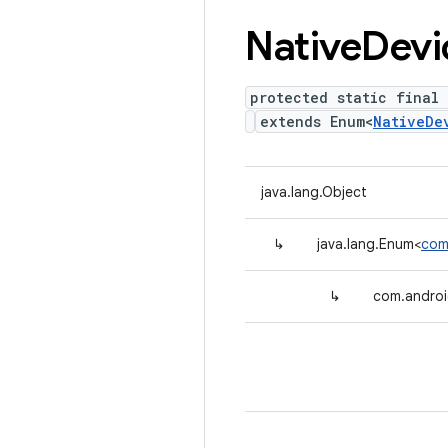
Native
Devi
protected static final
extends Enum<
NativeDe
java.lang.Object
↳
java.lang.Enum<
com
↳
com.androi