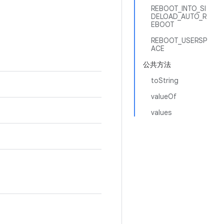
REBOOT_INTO_SI
DELOAD_AUTO_R
EBOOT
REBOOT_USERSP
ACE
公共方法
toString
valueOf
values