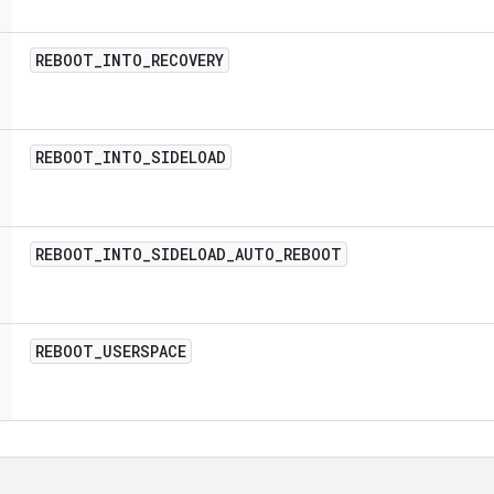
REBOOT
_
INTO
_
RECOVERY
REBOOT
_
INTO
_
SIDELOAD
REBOOT
_
INTO
_
SIDELOAD
_
AUTO
_
REBOOT
REBOOT
_
USERSPACE