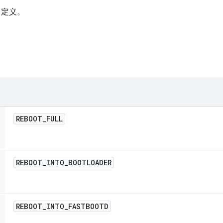
中定义。
REBOOT
_
FULL
REBOOT
_
INTO
_
BOOTLOADER
REBOOT
_
INTO
_
FASTBOOTD