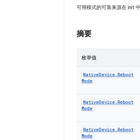
可用模式的可靠来源在 init 
摘要
枚举值
Native
Device
.
Reboot
Mode
Native
Device
.
Reboot
Mode
Native
Device
.
Reboot
Mode