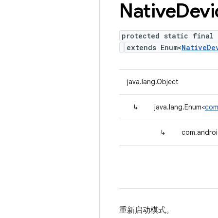
Native
Devi
protected static final
extends Enum<
NativeDe
java.lang.Object
↳
java.lang.Enum<
com
↳
com.androi
重新启动模式。