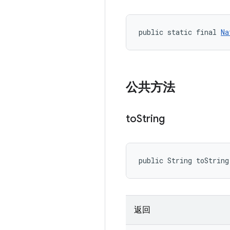
public static final 
Na
公共方法
to
String
public String toString
返回