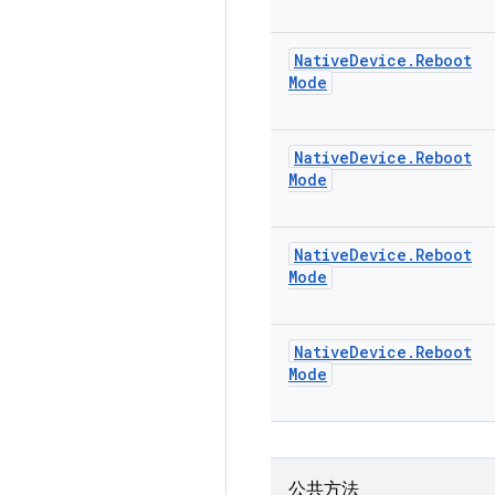
Native
Device
.
Reboot
Mode
Native
Device
.
Reboot
Mode
Native
Device
.
Reboot
Mode
Native
Device
.
Reboot
Mode
公共方法