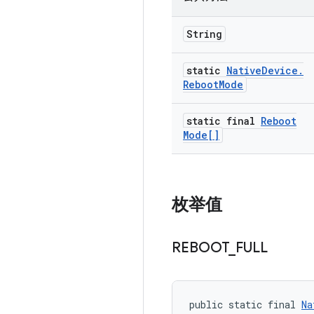
String
static
Native
Device
.
Reboot
Mode
static final
Reboot
Mode[]
枚举值
REBOOT
_
FULL
public static final 
Na