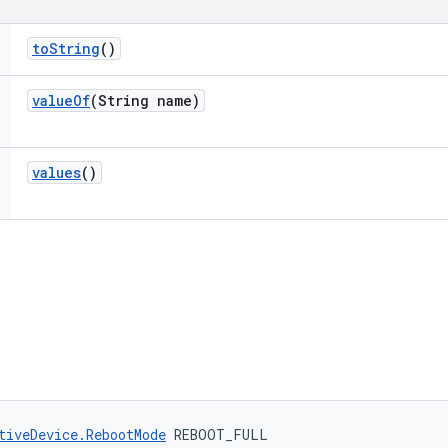
to
String
()
value
Of
(String name)
values
()
tiveDevice.RebootMode
 REBOOT_FULL