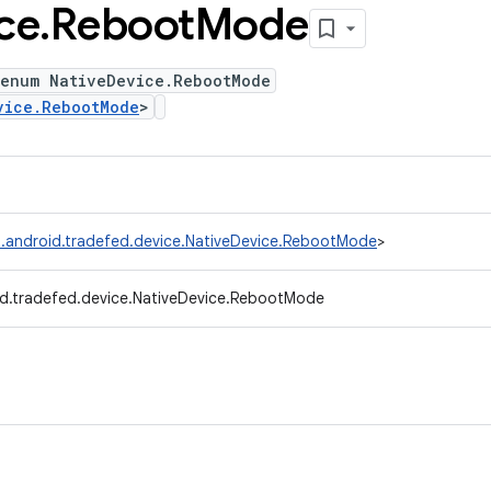
ce
.
Reboot
Mode
 enum NativeDevice.RebootMode
vice.RebootMode
>
.android.tradefed.device.NativeDevice.RebootMode
>
d.tradefed.device.NativeDevice.RebootMode