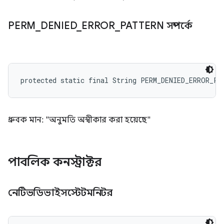
PERM
_
DENIED
_
ERROR
_
PATTERN সম্পর্কে
protected static final String PERM_DENIED_ERROR_PA
ধ্রুবক মান: "অনুমতি অস্বীকার করা হয়েছে"
পাবলিক কনস্ট্রাক্টর
নেটিভডিভাইসস্টেটমনিটর