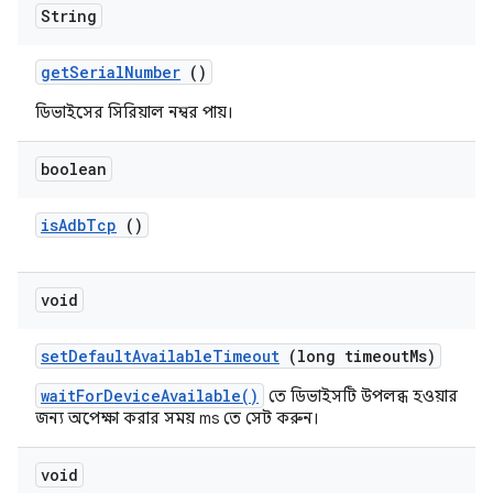
String
get
Serial
Number
()
ডিভাইসের সিরিয়াল নম্বর পায়।
boolean
is
Adb
Tcp
()
void
set
Default
Available
Timeout
(long timeout
Ms)
waitForDeviceAvailable()
তে ডিভাইসটি উপলব্ধ হওয়ার
জন্য অপেক্ষা করার সময় ms তে সেট করুন।
void