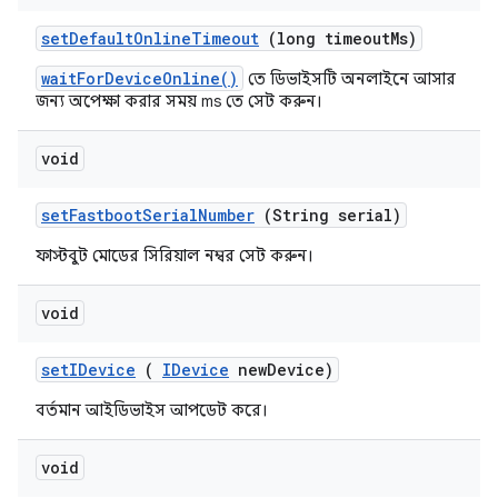
set
Default
Online
Timeout
(long timeout
Ms)
waitForDeviceOnline()
তে ডিভাইসটি অনলাইনে আসার
জন্য অপেক্ষা করার সময় ms তে সেট করুন।
void
set
Fastboot
Serial
Number
(String serial)
ফাস্টবুট মোডের সিরিয়াল নম্বর সেট করুন।
void
set
IDevice
(
IDevice
new
Device)
বর্তমান আইডিভাইস আপডেট করে।
void