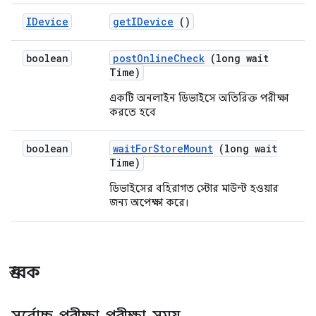
IDevice
get
IDevice
()
boolean
post
Online
Check
(long wait
Time)
একটি অনলাইন ডিভাইসে অতিরিক্ত পরীক্ষা
করতে হবে
boolean
wait
For
Store
Mount
(long wait
Time)
ডিভাইসের বহিরাগত স্টোর মাউন্ট হওয়ার
জন্য অপেক্ষা করে।
ধ্রুবক
সর্বোচ্চ
_
পরীক্ষা
_
পরীক্ষা
_
সময়