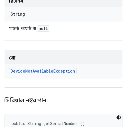
রিটার্নস
String
null
মাউন্ট পয়েন্ট বা
থ্রো
Device
Not
Available
Exception
সিরিয়াল নম্বর পান
public String getSerialNumber ()