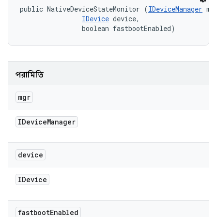
public NativeDeviceStateMonitor (
IDeviceManager
 mgr
IDevice
 device, 

                boolean fastbootEnabled)
পরামিতি
mgr
IDevice
Manager
device
IDevice
fastboot
Enabled