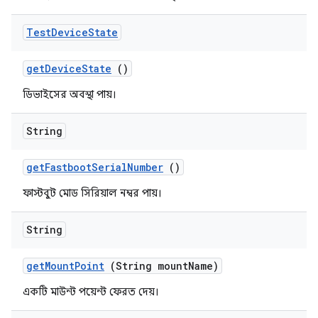
Test
Device
State
get
Device
State
()
ডিভাইসের অবস্থা পায়।
String
get
Fastboot
Serial
Number
()
ফাস্টবুট মোড সিরিয়াল নম্বর পায়।
String
get
Mount
Point
(String mount
Name)
একটি মাউন্ট পয়েন্ট ফেরত দেয়।