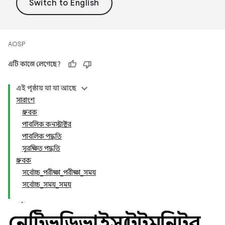
AOSP
এটি কাজে লেগেছে?
এই পৃষ্ঠায় যা যা আছে
সারাংশ
ধ্রুবক
পাবলিক কনস্ট্রাক্টর
পাবলিক পদ্ধতি
সুরক্ষিত পদ্ধতি
ধ্রুবক
সর্বোচ্চ_পরীক্ষা_পরীক্ষা_সময়
সর্বোচ্চ_সময়_সময়
নেটিভডিভাইসস্টেটমনিটর