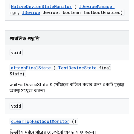
Native
Device
State
Monitor
(
IDevice
Manager
mgr
,
IDevice
device
,
boolean fastboot
Enabled)
পাবলিক পদ্ধতি
void
attach
Final
State
(
Test
Device
State
final
State)
waitForDeviceState এ পৌঁছালে বাতিল করার জন্য একটি চূড়ান্ত
অবস্থা সংযুক্ত করুন।
void
clear
Tcp
Fastboot
Monitor
()
ডিভাইস ম্যানেজারের যেকোনো অবস্থা সাফ করুন।