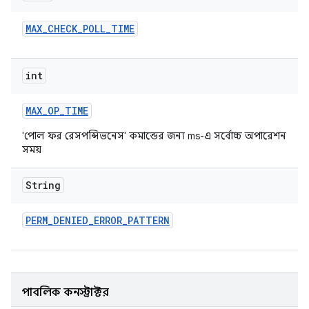
MAX
_
CHECK
_
POLL
_
TIME
int
MAX
_
OP
_
TIME
'পোল ফর রেসপন্সিভনেস' কমান্ডের জন্য ms-এ সর্বোচ্চ অপারেশন
সময়
String
PERM
_
DENIED
_
ERROR
_
PATTERN
পাবলিক কনস্ট্রাক্টর