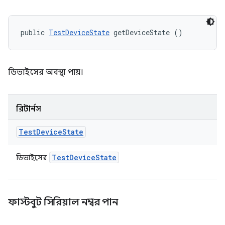
public 
TestDeviceState
 getDeviceState ()
ডিভাইসের অবস্থা পায়।
রিটার্নস
Test
Device
State
Test
Device
State
ডিভাইসের
ফাস্টবুট সিরিয়াল নম্বর পান