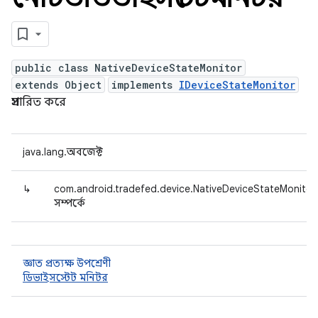
public class NativeDeviceStateMonitor
extends Object
implements
IDeviceStateMonitor
প্রসারিত করে
java.lang.অবজেক্ট
↳
com.android.tradefed.device.NativeDeviceStateMonitor
সম্পর্কে
জ্ঞাত প্রত্যক্ষ উপশ্রেণী
ডিভাইসস্টেট মনিটর