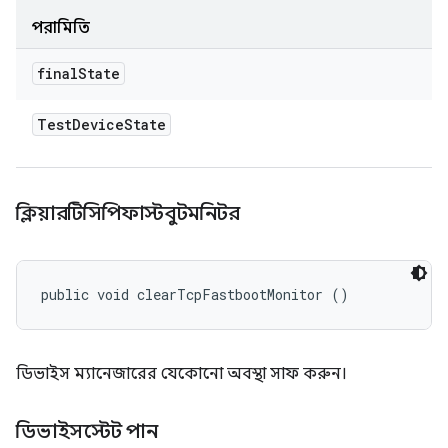
পরামিতি
final
State
Test
Device
State
ক্লিয়ারটিসিপিফাস্টবুটমনিটর
public void clearTcpFastbootMonitor ()
ডিভাইস ম্যানেজারের যেকোনো অবস্থা সাফ করুন।
ডিভাইসস্টেট পান