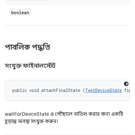
boolean
পাবলিক পদ্ধতি
সংযুক্ত ফাইনালস্টেট
public void attachFinalState (
TestDeviceState
 fina
waitForDeviceState এ পৌঁছালে বাতিল করার জন্য একটি
চূড়ান্ত অবস্থা সংযুক্ত করুন।