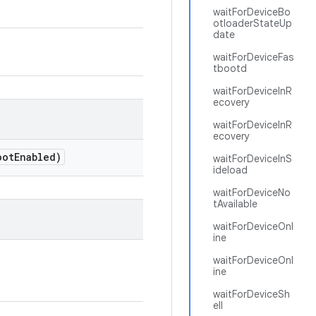
waitForDeviceBo
otloaderStateUp
date
waitForDeviceFas
tbootd
waitForDeviceInR
ecovery
waitForDeviceInR
ecovery
oot
Enabled)
waitForDeviceInS
ideload
waitForDeviceNo
tAvailable
waitForDeviceOnl
ine
waitForDeviceOnl
ine
waitForDeviceSh
ell