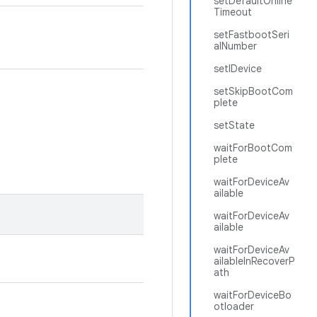
setDefaultOnline
Timeout
setFastbootSeri
alNumber
setIDevice
setSkipBootCom
plete
setState
waitForBootCom
plete
waitForDeviceAv
ailable
waitForDeviceAv
ailable
waitForDeviceAv
ailableInRecoverP
ath
waitForDeviceBo
otloader