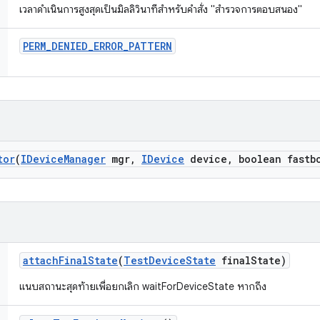
เวลาดำเนินการสูงสุดเป็นมิลลิวินาทีสำหรับคำสั่ง "สำรวจการตอบสนอง"
PERM
_
DENIED
_
ERROR
_
PATTERN
tor
(
IDevice
Manager
mgr
,
IDevice
device
,
boolean fastb
attach
Final
State
(
Test
Device
State
final
State)
แนบสถานะสุดท้ายเพื่อยกเลิก waitForDeviceState หากถึง