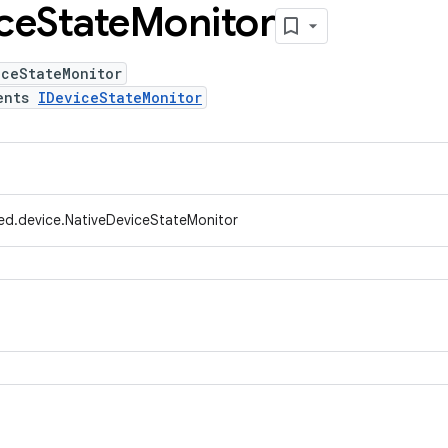
ce
State
Monitor
iceStateMonitor
ents
IDeviceStateMonitor
ed.device.NativeDeviceStateMonitor