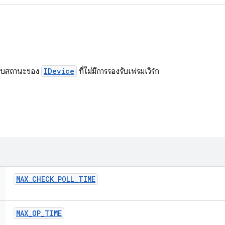
สอบสถานะของ
IDevice
ที่ไม่มีการรองรับเฟรมเวิร์ก
MAX
_
CHECK
_
POLL
_
TIME
MAX
_
OP
_
TIME