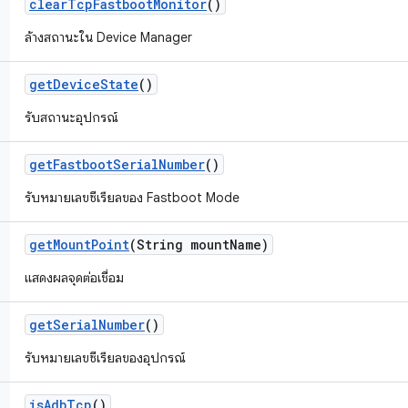
clear
Tcp
Fastboot
Monitor
()
ล้างสถานะใน Device Manager
get
Device
State
()
รับสถานะอุปกรณ์
get
Fastboot
Serial
Number
()
รับหมายเลขซีเรียลของ Fastboot Mode
get
Mount
Point
(String mount
Name)
แสดงผลจุดต่อเชื่อม
get
Serial
Number
()
รับหมายเลขซีเรียลของอุปกรณ์
is
Adb
Tcp
()