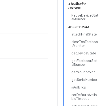
เครื่องมือสร้าง
สาธารณะ
NativeDeviceStat
eMonitor
เมธอดสาธารณะ
attachFinalState
clearTcpFastboo
tMonitor
getDeviceState
getFastbootSeri
alNumber
getMountPoint
getSerialNumber
isAdbTcp
setDefaultAvaila
bleTimeout