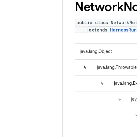
Network
No
public class NetworkNo
extends
HarnessRun
java.lang.Object
↳
java.lang.Throwable
↳
java.lang.E
↳
ja