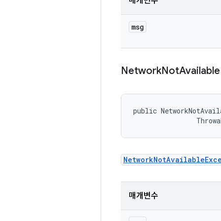
매개변수
msg
Network
Not
Available
public NetworkNotAvail
                Throwa
NetworkNotAvailableExc
매개변수