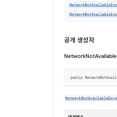
Network
Not
Available
Ex
NetworkNotAvailableEx
공개 생성자
Network
Not
Available
public NetworkNotAvail
NetworkNotAvailableExc