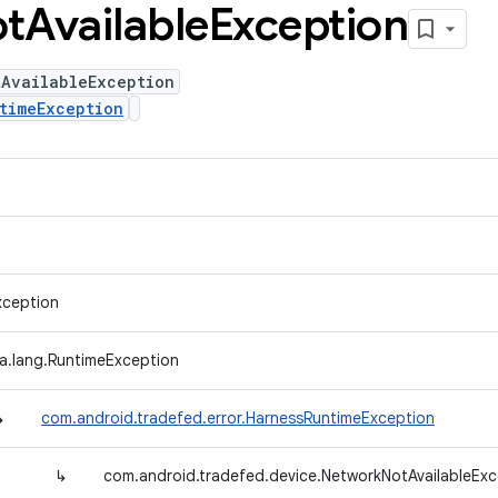
t
Available
Exception
tAvailableException
timeException
xception
va.lang.RuntimeException
↳
com.android.tradefed.error.HarnessRuntimeException
↳
com.android.tradefed.device.NetworkNotAvailableExc