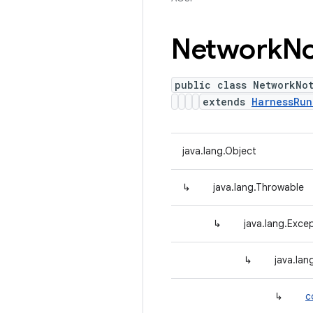
Network
No
public class NetworkNo
extends
HarnessRun
java.lang.Object
↳
java.lang.Throwable
↳
java.lang.Exce
↳
java.la
↳
c