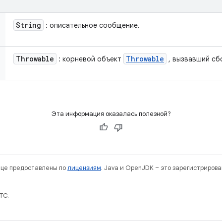
String
: описательное сообщение.
Throwable
Throwable
: корневой объект
, вызвавший сб
Эта информация оказалась полезной?
нице предоставлены по
лицензиям
. Java и OpenJDK – это зарегистриров
TC.