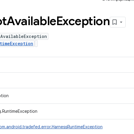
t
Available
Exception
tAvailableException
timeException
ption
ng.RuntimeException
om.android.tradefed.error.HarnessRuntimeException