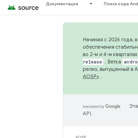
Документация
Поиск кода And
Начиная с 2026 года, 
обеспечения стабильн
во 2-м и 4-м квартала
release
. Ветка
andro
релиз, выпущенный в 
AOSP»
.
Эта
API
.
AOSP