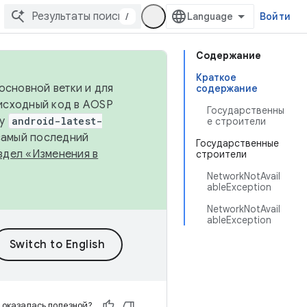
/
Войти
Содержание
Краткое
основной ветки и для
содержание
исходный код в AOSP
Государственны
ку
android-latest-
е строители
 самый последний
Государственные
здел «Изменения в
строители
NetworkNotAvail
ableException
NetworkNotAvail
ableException
 оказалась полезной?