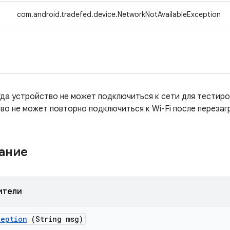
↳
com.android.tradefed.device.NetworkNotAvailableException
гда устройство не может подключиться к сети для тестиро
во не может повторно подключиться к Wi-Fi после перезаг
жание
ители
ception
(String msg)