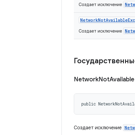
Netw
Создает исключение
Network
Not
Available
Ex
Netw
Создает исключение
Государственны
Network
Not
Available
public NetworkNotAvail
Создает исключение
Netw