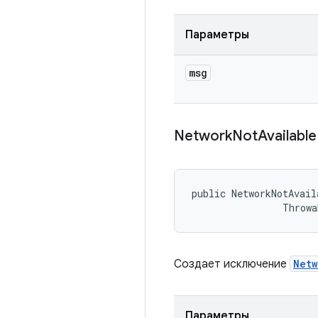
Параметры
msg
Network
Not
Available
public NetworkNotAvail
                Throwa
Создает исключение
Netw
Параметры