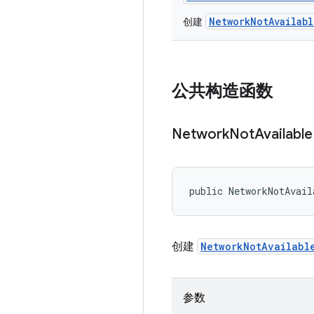
NetworkNotAvailab
创建
公共构造函数
Network
Not
Available
public NetworkNotAvail
创建
NetworkNotAvailabl
参数