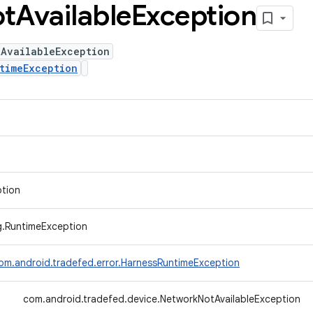
t
Available
Exception
tAvailableException
timeException
ption
ng.RuntimeException
om.android.tradefed.error.HarnessRuntimeException
↳
com.android.tradefed.device.NetworkNotAvailableException