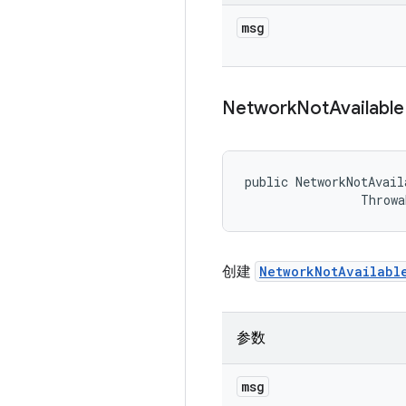
msg
Network
Not
Available
public NetworkNotAvail
                Throwa
创建
NetworkNotAvailabl
参数
msg