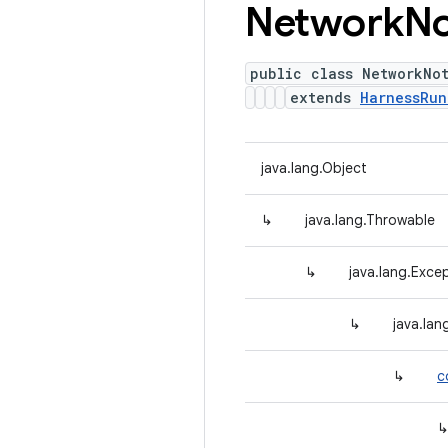
Network
No
public class NetworkNo
extends
HarnessRun
java.lang.Object
↳
java.lang.Throwable
↳
java.lang.Exce
↳
java.la
↳
c