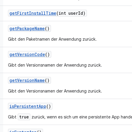
get
First
Install
Time
(int user
Id)
get
Package
Name
()
Gibt den Paketnamen der Anwendung zurück.
get
Version
Code
()
Gibt den Versionsnamen der Anwendung zurück.
get
Version
Name
()
Gibt den Versionsnamen der Anwendung zurück.
is
Persistent
App
()
true
Gibt
zurück, wenn es sich um eine persistente App hande