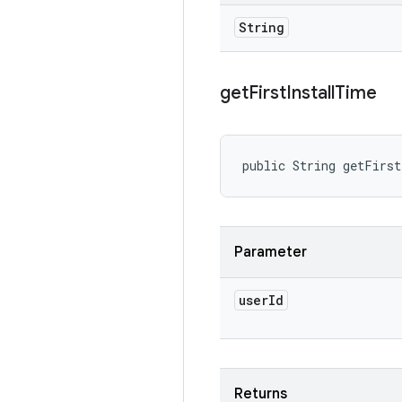
String
get
First
Install
Time
public String getFirs
Parameter
user
Id
Returns