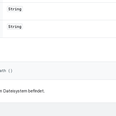
String
String
Path ()
im Dateisystem befindet.