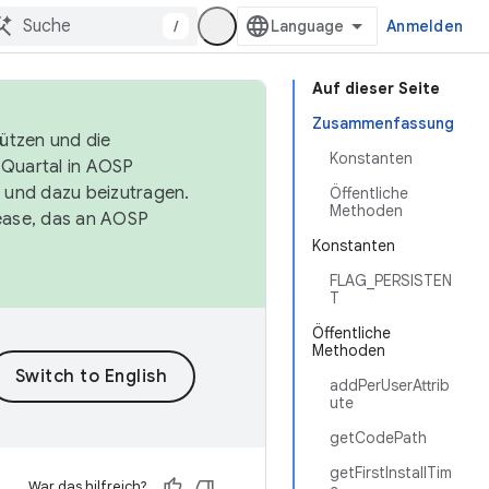
/
Anmelden
Auf dieser Seite
Zusammenfassung
tützen und die
Konstanten
. Quartal in AOSP
 und dazu beizutragen.
Öffentliche
Methoden
ease, das an AOSP
Konstanten
FLAG_PERSISTEN
T
Öffentliche
Methoden
addPerUserAttrib
ute
getCodePath
getFirstInstallTim
War das hilfreich?