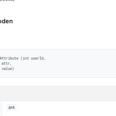
oden
Attribute (int userId, 

attr, 

 value)
int