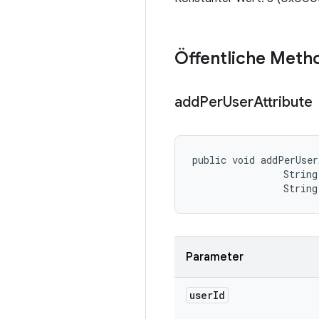
Öffentliche Meth
add
Per
User
Attribute
public void addPerUser
                String 
                String
Parameter
user
Id