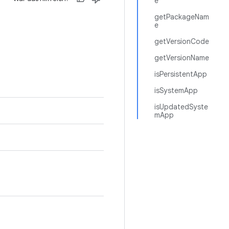
e
getPackageNam
e
getVersionCode
getVersionName
isPersistentApp
isSystemApp
isUpdatedSyste
mApp