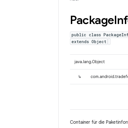
Package
In
public class PackageIn
extends Object
java.lang.Object
↳
com.android.tradef
Container für die Paketinfo