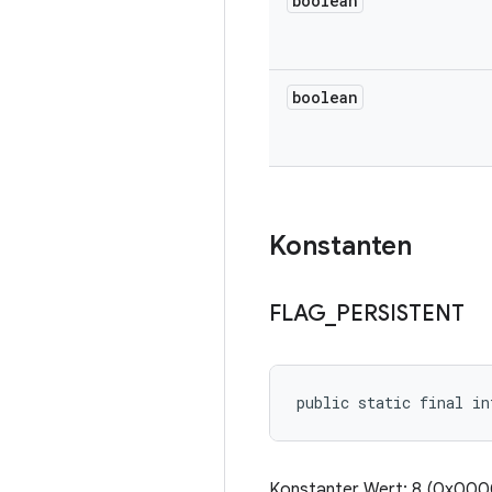
boolean
boolean
Konstanten
FLAG
_
PERSISTENT
public static final i
Konstanter Wert: 8 (0x00