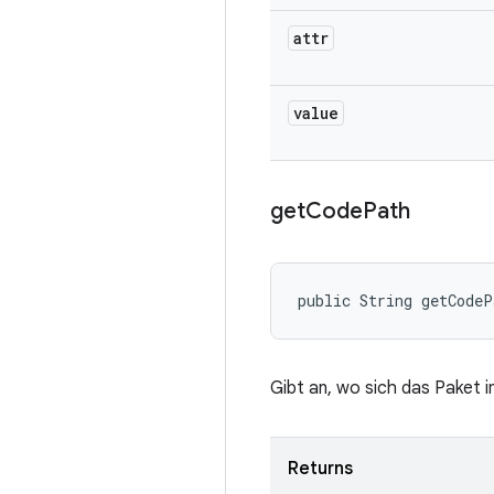
attr
value
get
Code
Path
public String getCode
Gibt an, wo sich das Paket 
Returns