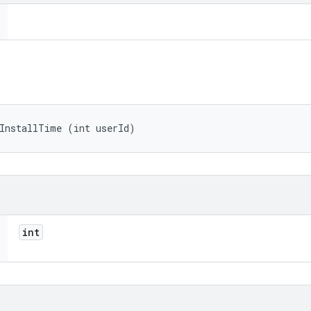
tInstallTime (int userId)
int