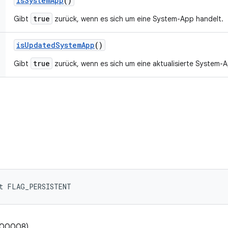
is
System
App
()
true
Gibt
zurück, wenn es sich um eine System-App handelt.
is
Updated
System
App
()
true
Gibt
zurück, wenn es sich um eine aktualisierte System-
nt FLAG_PERSISTENT
000008)