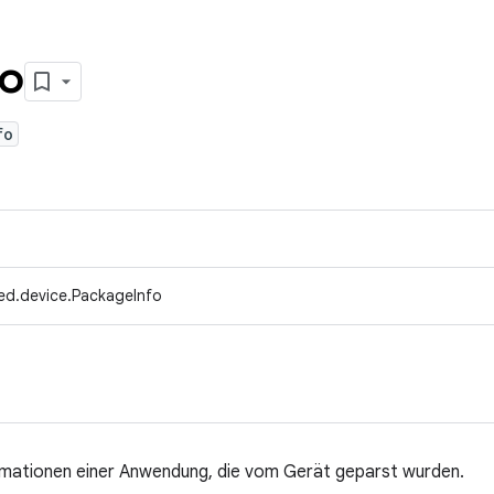
fo
fo
ed.device.PackageInfo
rmationen einer Anwendung, die vom Gerät geparst wurden.