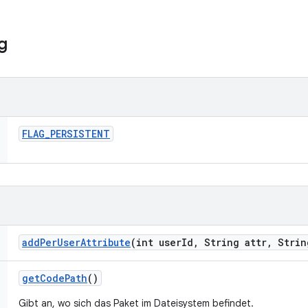
g
FLAG
_
PERSISTENT
add
Per
User
Attribute
(int user
Id
,
String attr
,
Strin
get
Code
Path
()
Gibt an, wo sich das Paket im Dateisystem befindet.