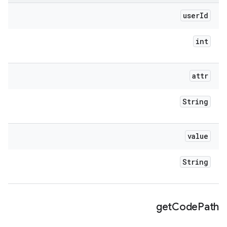
user
Id
int
attr
String
value
String
get
Code
Path