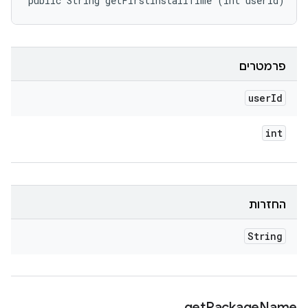
public String getFirstInstallTime (int userId)
פרמטרים
user
Id
int
החזרות
String
get
Package
Name