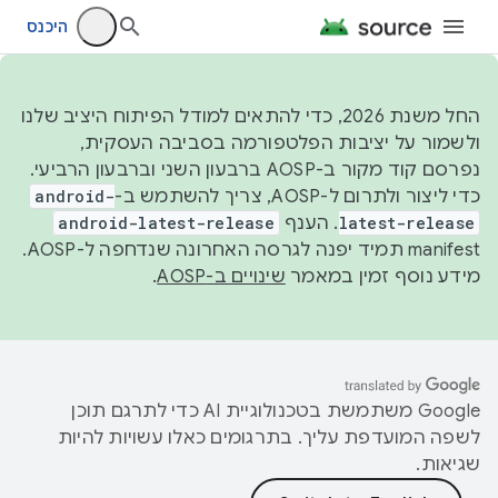
היכנס
החל משנת 2026, כדי להתאים למודל הפיתוח היציב שלנו
ולשמור על יציבות הפלטפורמה בסביבה העסקית,
נפרסם קוד מקור ב-AOSP ברבעון השני וברבעון הרביעי.
כדי ליצור ולתרום ל-AOSP, צריך להשתמש ב-
android-
latest-release
. הענף
android-latest-release
manifest תמיד יפנה לגרסה האחרונה שנדחפה ל-AOSP.
מידע נוסף זמין במאמר
שינויים ב-AOSP
.
‫Google משתמשת בטכנולוגיית AI כדי לתרגם תוכן
לשפה המועדפת עליך. בתרגומים כאלו עשויות להיות
שגיאות.