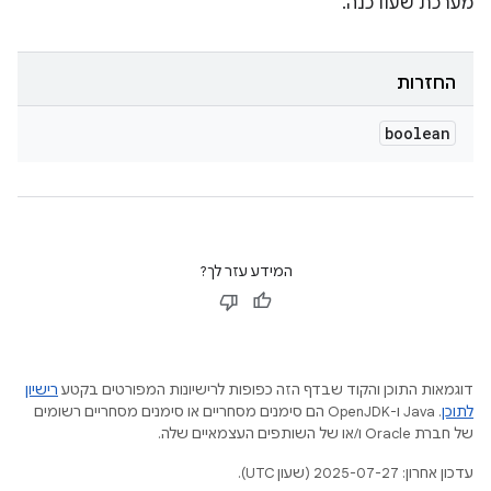
מערכת שעודכנה.
החזרות
boolean
המידע עזר לך?
דוגמאות התוכן והקוד שבדף הזה כפופות לרישיונות המפורטים בקטע
רישיון
לתוכן
.‏ Java ו-OpenJDK הם סימנים מסחריים או סימנים מסחריים רשומים
של חברת Oracle ו/או של השותפים העצמאיים שלה.
עדכון אחרון: 2025-07-27 (שעון UTC).