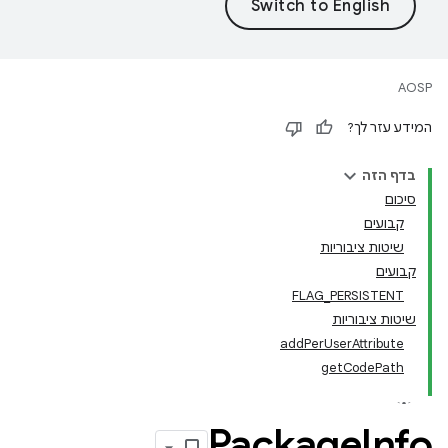
AOSP
המידע עזר לך?
בדף הזה
סיכום
קבועים
שיטות ציבוריות
קבועים
FLAG_PERSISTENT
שיטות ציבוריות
addPerUserAttribute
getCodePath
Package
Info