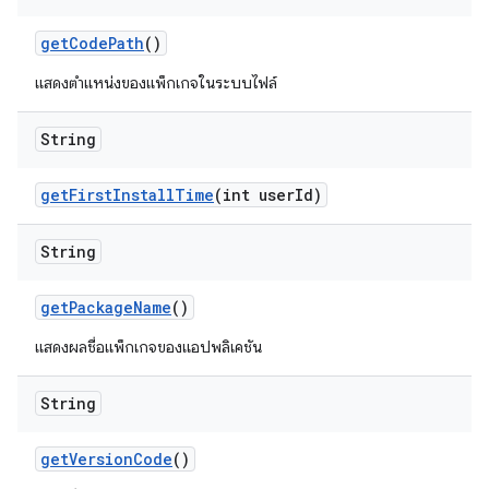
get
Code
Path
()
แสดงตำแหน่งของแพ็กเกจในระบบไฟล์
String
get
First
Install
Time
(int user
Id)
String
get
Package
Name
()
แสดงผลชื่อแพ็กเกจของแอปพลิเคชัน
String
get
Version
Code
()