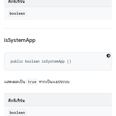
คิกรีเทิร์น
boolean
is
System
App
public boolean isSystemApp ()
แสดงผลเป็น
true
หากเป็นแอประบบ
คิกรีเทิร์น
boolean