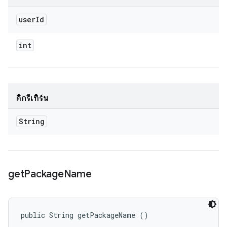
user
Id
int
คิกรีเทิร์น
String
get
Package
Name
public String getPackageName ()