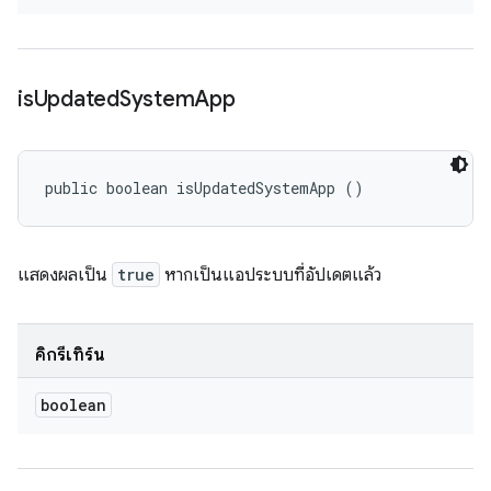
is
Updated
System
App
public boolean isUpdatedSystemApp ()
แสดงผลเป็น
true
หากเป็นแอประบบที่อัปเดตแล้ว
คิกรีเทิร์น
boolean