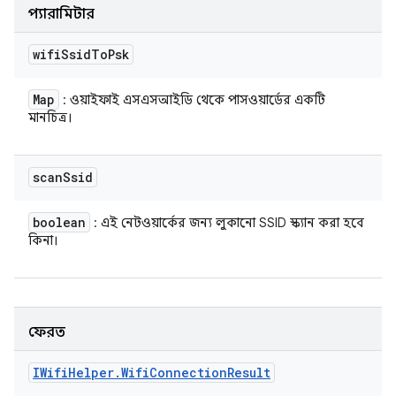
প্যারামিটার
wifi
Ssid
To
Psk
Map
: ওয়াইফাই এসএসআইডি থেকে পাসওয়ার্ডের একটি
মানচিত্র।
scan
Ssid
boolean
: এই নেটওয়ার্কের জন্য লুকানো SSID স্ক্যান করা হবে
কিনা।
ফেরত
IWifi
Helper
.
Wifi
Connection
Result