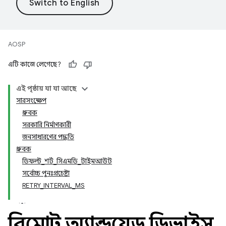
AOSP
এটি কাজে লেগেছে?
এই পৃষ্ঠায় যা যা আছে
সারসংক্ষেপ
ধ্রুবক
সরকারি নির্মাণকারী
জনসাধারণের পদ্ধতি
ধ্রুবক
ডিফল্ট
_
শর্ট
_
সিএমডি
_
টাইমআউট
সর্বোচ্চ পুনঃপ্রচেষ্টা
RETRY
_
INTERVAL
_
MS
রিমোট অ্যান্ড্রয়েড ডিভাইস