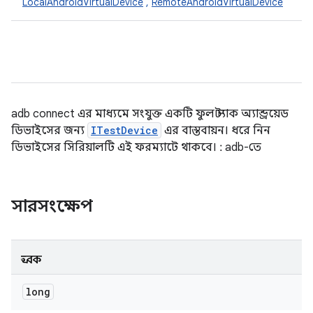
LocalAndroidVirtualDevice
,
RemoteAndroidVirtualDevice
adb connect এর মাধ্যমে সংযুক্ত একটি ফুল স্ট্যাক অ্যান্ড্রয়েড
ডিভাইসের জন্য
ITestDevice
এর বাস্তবায়ন। ধরে নিন
ডিভাইসের সিরিয়ালটি এই ফরম্যাটে থাকবে।
:
adb-তে
সারসংক্ষেপ
ধ্রুবক
long