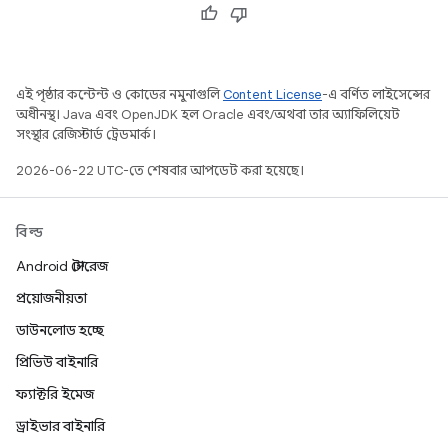
এই পৃষ্ঠার কন্টেন্ট ও কোডের নমুনাগুলি
Content License
-এ বর্ণিত লাইসেন্সের
অধীনস্থ। Java এবং OpenJDK হল Oracle এবং/অথবা তার অ্যাফিলিয়েট
সংস্থার রেজিস্টার্ড ট্রেডমার্ক।
2026-06-22 UTC-তে শেষবার আপডেট করা হয়েছে।
বিল্ড
Android স্টোরেজ
প্রয়োজনীয়তা
ডাউনলোড হচ্ছে
প্রিভিউ বাইনারি
ফ্যাক্টরি ইমেজ
ড্রাইভার বাইনারি