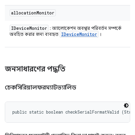
allocation
Monitor
IDevice
Monitor
: অ্যালোকেশন অবস্থার পরিবর্তন সম্পর্কে
IDevice
Monitor
অবহিত করার জন্য ব্যবহৃত
।
জনসাধারণের পদ্ধতি
চেকসিরিয়ালফরম্যাটভ্যালিড
public static boolean checkSerialFormatValid (Stri