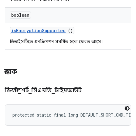
boolean
is
Encryption
Supported
()
ডিভাইসটিতে এনক্রিপশন সমর্থিত হলে ফেরত আসে।
ধ্রুবক
ডিফল্ট
_
শর্ট
_
সিএমডি
_
টাইমআউট
protected static final long DEFAULT_SHORT_CMD_TIM