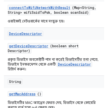
connect
To
Wifi
Network
With
Result
(Map<String
,
String> wifi
Ssid
To
Psk
,
boolean scan
Ssid)
ওয়াইফাই নেটওয়ার্কের সাথে সংযুক্ত হয়।
Device
Descriptor
get
Device
Descriptor
(boolean short
Descriptor)
প্রকৃত ডিভাইস অবজেক্টটি পাস না করেই ডিভাইসটির তথ্য পেতে,
DeviceDescriptor
ডিভাইস ইনফরমেশন থেকে একটি
রিটার্ন করুন।
String
get
Mac
Address
()
ডিভাইসটির MAC অ্যাড্রেস ফেরত দেয়, ডিভাইস থেকে কোয়েরি
করতে ব্যর্থ হলে null ফেরত দেয়।