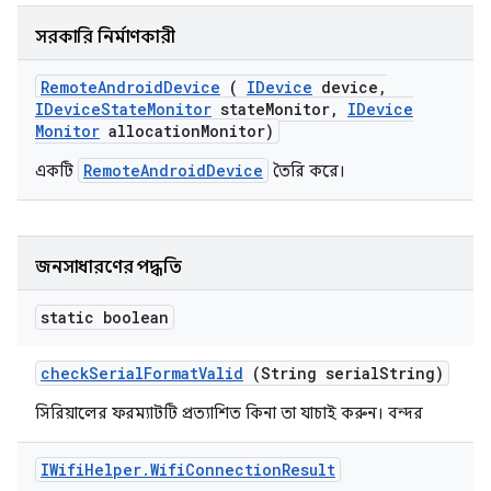
সরকারি নির্মাণকারী
Remote
Android
Device
(
IDevice
device
,
IDevice
State
Monitor
state
Monitor
,
IDevice
Monitor
allocation
Monitor)
RemoteAndroidDevice
একটি
তৈরি করে।
জনসাধারণের পদ্ধতি
static boolean
check
Serial
Format
Valid
(String serial
String)
সিরিয়ালের ফরম্যাটটি প্রত্যাশিত কিনা তা যাচাই করুন।
বন্দর
IWifi
Helper
.
Wifi
Connection
Result