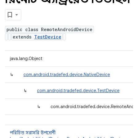
public class RemoteAndroidDevice
extends
TestDevice
java.lang.Object
↳
com.android.tradefed.device.NativeDevice
↳
com.android.tradefed.device.TestDevice
↳
com.android.tradefed.device.RemoteAndro
পরিচিত সরাসরি উপশ্রেণী