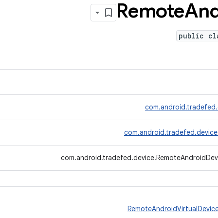
Remote
And
public cl
com.android.tradefed.
com.android.tradefed.device
com.android.tradefed.device.RemoteAndroidDev
RemoteAndroidVirtualDevic