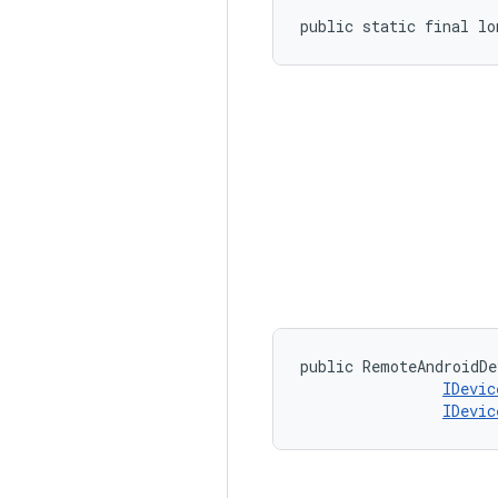
public static final l
public RemoteAndroidDe
IDevic
IDevic