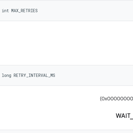
 int MAX_RETRIES
 long RETRY_INTERVAL_MS
WAIT
_