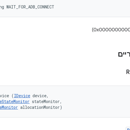
ong WAIT_FOR_ADB_CONNECT
R
vice (
IDevice
 device, 

eStateMonitor
 stateMonitor, 

eMonitor
 allocationMonitor)