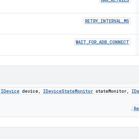
RETRY
_
INTERVAL
_
MS
WAIT
_
FOR
_
ADB
_
CONNECT
(
IDevice
device
,
IDevice
State
Monitor
state
Monitor
,
ID
R
.