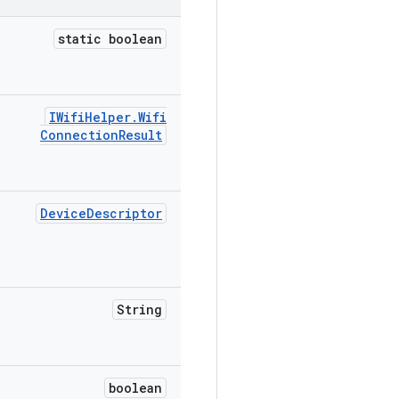
static boolean
IWifi
Helper
.
Wifi
Connection
Result
Device
Descriptor
String
boolean