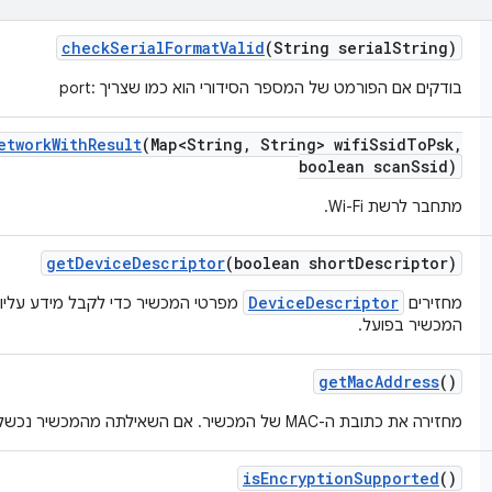
check
Serial
Format
Valid
(String serial
String)
בודקים אם הפורמט של המספר הסידורי הוא כמו שצריך
:port
etwork
With
Result
(Map<String
,
String> wifi
Ssid
To
Psk
,
boolean scan
Ssid)
מתחבר לרשת Wi-Fi.
get
Device
Descriptor
(boolean short
Descriptor)
DeviceDescriptor
מחזירים
מפרטי המכשיר כדי לקבל מידע עליו 
המכשיר בפועל.
get
Mac
Address
()
מחזירה את כתובת ה-MAC של המכשיר. אם השאילתה מהמכשיר נכשלת, הערך הוא null.
is
Encryption
Supported
()