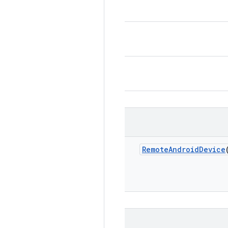
Remote
Android
Device