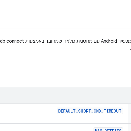
DEFAULT
_
SHORT
_
CMD
_
TIMEOUT
MAX
_
RETRIES