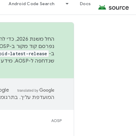
Android Code Search
Docs
החל משנת
ב-
oid-latest-release
שנדחפה ל-AOSP. מידע נוסף זמין במאמר
המועדפת עליך. בתרגומים
AOSP