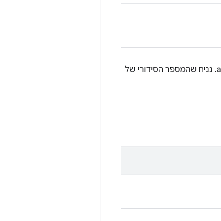
במכשיר Android עם מחסנית מלאה שמחובר באמצעות adb connect. נניח שהמספר הסידורי של