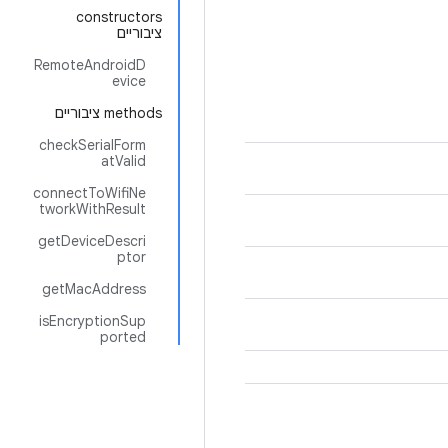
‫constructors
ציבוריים
RemoteAndroidD
evice
‫methods ציבוריים
checkSerialForm
atValid
connectToWifiNe
tworkWithResult
getDeviceDescri
ptor
getMacAddress
isEncryptionSup
ported