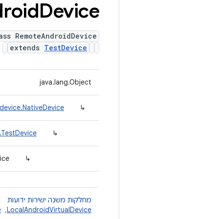
roid
Device
ass RemoteAndroidDevice
extends
TestDevice
java.lang.Object
device.NativeDevice
↳
.TestDevice
↳
ice
↳
מחלקות משנה ישירות ידועות
LocalAndroidVirtualDevice
, ‏
e