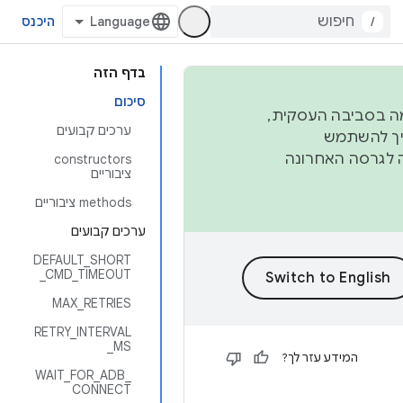
/
היכנס
בדף הזה
סיכום
פורמה בסביבה העסקית,
ערכים קבועים
ברבעון השני וברבעון הרביעי. כדי ליצור ולתרום ל-AOSP, צריך להשתמש
ד יפנה לגרסה האחרונה
‫constructors
ציבוריים
‫methods ציבוריים
ערכים קבועים
DEFAULT_SHORT
_CMD_TIMEOUT
MAX_RETRIES
RETRY_INTERVAL
_MS
המידע עזר לך?
WAIT_FOR_ADB_
CONNECT