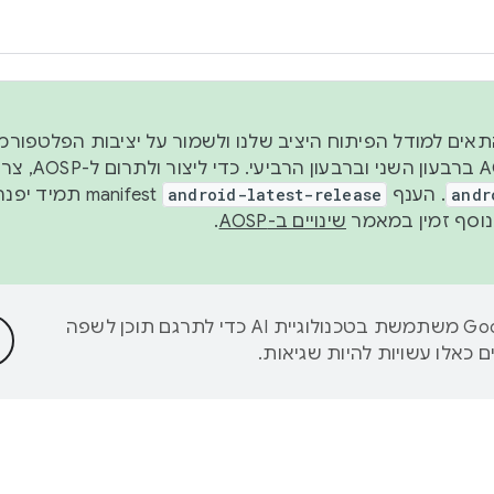
 2026, כדי להתאים למודל הפיתוח היציב שלנו ולשמור על יציבות הפלט
נפרסם קוד מקור ב-AOSP 
andr
. הענף
android-latest-release
manifest תמי
שינויים ב-AOSP
.
‫Google משתמשת בטכנולוגיית AI כדי לתרגם תוכן לשפה
 כאלו עשויות להיות שגיאות.