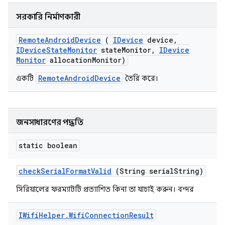
সরকারি নির্মাণকারী
Remote
Android
Device
(
IDevice
device
,
IDevice
State
Monitor
state
Monitor
,
IDevice
Monitor
allocation
Monitor)
RemoteAndroidDevice
একটি
তৈরি করে।
জনসাধারণের পদ্ধতি
static boolean
check
Serial
Format
Valid
(String serial
String)
সিরিয়ালের ফরম্যাটটি প্রত্যাশিত কিনা তা যাচাই করুন।
বন্দর
IWifi
Helper
.
Wifi
Connection
Result