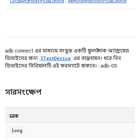
LocalAndroidVirtualDevice
,
RemoteAndroidVirtualDevice
adb connect এর মাধ্যমে সংযুক্ত একটি ফুল স্ট্যাক অ্যান্ড্রয়েড
ডিভাইসের জন্য
ITestDevice
এর বাস্তবায়ন। ধরে নিন
ডিভাইসের সিরিয়ালটি এই ফরম্যাটে থাকবে।
:
adb-তে
সারসংক্ষেপ
ধ্রুবক
long