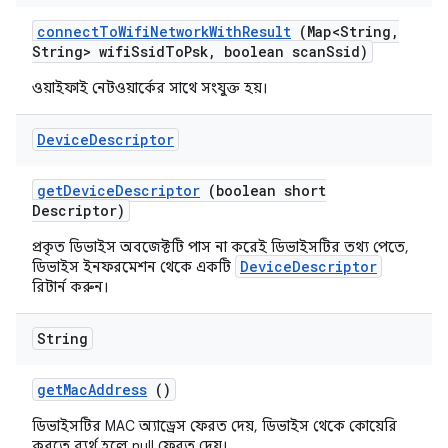
connect
To
Wifi
Network
With
Result
(Map<String
,
String> wifi
Ssid
To
Psk
,
boolean scan
Ssid)
ওয়াইফাই নেটওয়ার্কের সাথে সংযুক্ত হয়।
Device
Descriptor
get
Device
Descriptor
(boolean short
Descriptor)
প্রকৃত ডিভাইস অবজেক্টটি পাস না করেই ডিভাইসটির তথ্য পেতে,
DeviceDescriptor
ডিভাইস ইনফরমেশন থেকে একটি
রিটার্ন করুন।
String
get
Mac
Address
()
ডিভাইসটির MAC অ্যাড্রেস ফেরত দেয়, ডিভাইস থেকে কোয়েরি
করতে ব্যর্থ হলে null ফেরত দেয়।