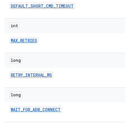
DEFAULT
_
SHORT
_
CMD
_
TIMEOUT
int
MAX
_
RETRIES
long
RETRY
_
INTERVAL
_
MS
long
WAIT
_
FOR
_
ADB
_
CONNECT