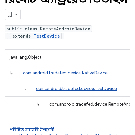
public class RemoteAndroidDevice
extends
TestDevice
java.lang.Object
↳
com.android.tradefed.device.NativeDevice
↳
com.android.tradefed.device.TestDevice
↳
com.android.tradefed.device.RemoteAndro
পরিচিত সরাসরি উপশ্রেণী