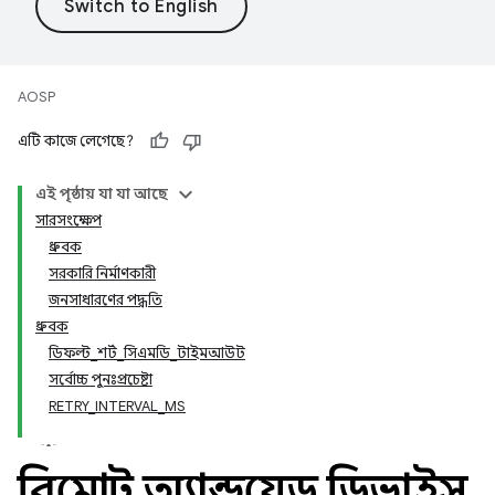
AOSP
এটি কাজে লেগেছে?
এই পৃষ্ঠায় যা যা আছে
সারসংক্ষেপ
ধ্রুবক
সরকারি নির্মাণকারী
জনসাধারণের পদ্ধতি
ধ্রুবক
ডিফল্ট_শর্ট_সিএমডি_টাইমআউট
সর্বোচ্চ পুনঃপ্রচেষ্টা
RETRY_INTERVAL_MS
রিমোট অ্যান্ড্রয়েড ডিভাইস