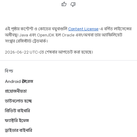
এই পৃষ্ঠার কন্টেন্ট ও কোডের নমুনাগুলি
Content License
-এ বর্ণিত লাইসেন্সের
অধীনস্থ। Java এবং OpenJDK হল Oracle এবং/অথবা তার অ্যাফিলিয়েট
সংস্থার রেজিস্টার্ড ট্রেডমার্ক।
2026-06-22 UTC-তে শেষবার আপডেট করা হয়েছে।
বিল্ড
Android স্টোরেজ
প্রয়োজনীয়তা
ডাউনলোড হচ্ছে
প্রিভিউ বাইনারি
ফ্যাক্টরি ইমেজ
ড্রাইভার বাইনারি