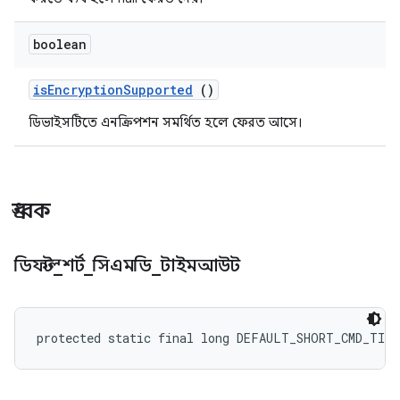
boolean
is
Encryption
Supported
()
ডিভাইসটিতে এনক্রিপশন সমর্থিত হলে ফেরত আসে।
ধ্রুবক
ডিফল্ট
_
শর্ট
_
সিএমডি
_
টাইমআউট
protected static final long DEFAULT_SHORT_CMD_TIM