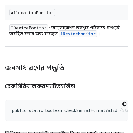
allocation
Monitor
IDevice
Monitor
: অ্যালোকেশন অবস্থার পরিবর্তন সম্পর্কে
IDevice
Monitor
অবহিত করার জন্য ব্যবহৃত
।
জনসাধারণের পদ্ধতি
চেকসিরিয়ালফরম্যাটভ্যালিড
public static boolean checkSerialFormatValid (Stri