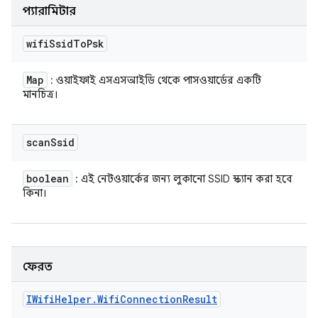
প্যারামিটার
wifi
Ssid
To
Psk
Map
: ওয়াইফাই এসএসআইডি থেকে পাসওয়ার্ডের একটি
মানচিত্র।
scan
Ssid
boolean
: এই নেটওয়ার্কের জন্য লুকানো SSID স্ক্যান করা হবে
কিনা।
ফেরত
IWifi
Helper
.
Wifi
Connection
Result