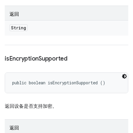
返回
String
is
Encryption
Supported
public boolean isEncryptionSupported ()
返回设备是否支持加密。
返回