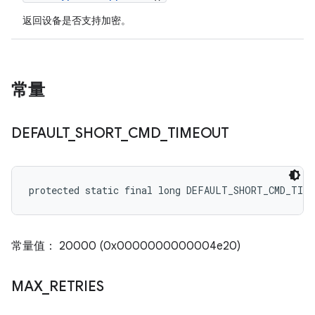
返回设备是否支持加密。
常量
DEFAULT
_
SHORT
_
CMD
_
TIMEOUT
protected static final long DEFAULT_SHORT_CMD_TIM
常量值： 20000 (0x0000000000004e20)
MAX
_
RETRIES