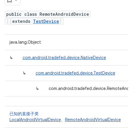
public class RemoteAndroidDevice
extends
TestDevice
java.lang.Object
↳
com.android.tradefed.device.NativeDevice
↳
com.android.tradefed.device.TestDevice
↳
com.android.tradefed.device.RemoteAndro
已知的直接子类
LocalAndroidVirtualDevice
、
RemoteAndroidVirtualDevice