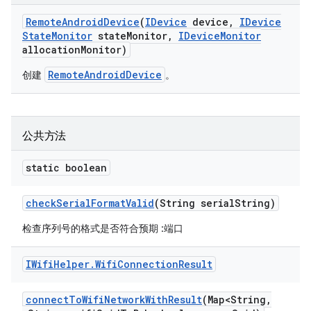
Remote
Android
Device
(
IDevice
device
,
IDevice
State
Monitor
state
Monitor
,
IDevice
Monitor
allocation
Monitor)
RemoteAndroidDevice
创建
。
公共方法
static boolean
check
Serial
Format
Valid
(String serial
String)
检查序列号的格式是否符合预期
:端口
IWifi
Helper
.
Wifi
Connection
Result
connect
To
Wifi
Network
With
Result
(Map<String
,