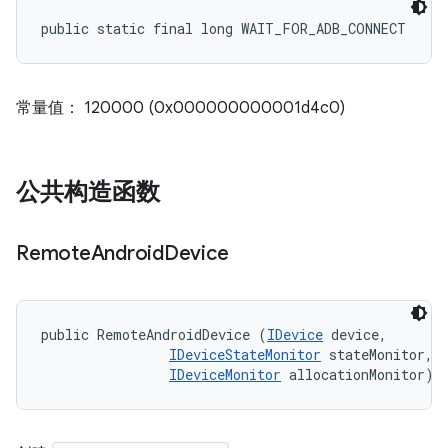
public static final long WAIT_FOR_ADB_CONNECT
常量值： 120000 (0x000000000001d4c0)
公共构造函数
Remote
Android
Device
public RemoteAndroidDevice (
IDevice
 device, 

IDeviceStateMonitor
 stateMonitor, 

IDeviceMonitor
 allocationMonitor)