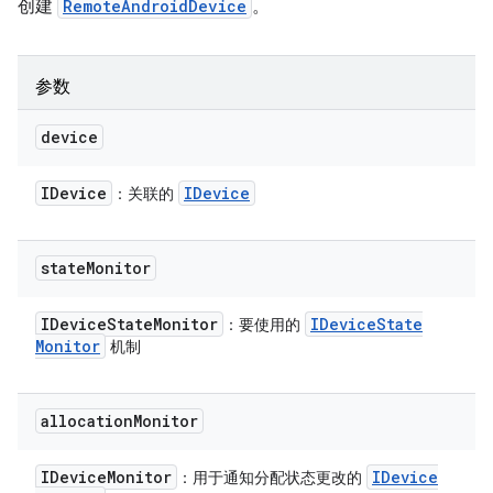
创建
RemoteAndroidDevice
。
参数
device
IDevice
IDevice
：关联的
state
Monitor
IDevice
State
Monitor
IDevice
State
：要使用的
Monitor
机制
allocation
Monitor
IDevice
Monitor
IDevice
：用于通知分配状态更改的