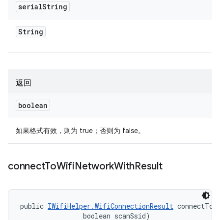
serial
String
String
返回
boolean
如果格式有效，则为 true；否则为 false。
connect
To
Wifi
Network
With
Result
public 
IWifiHelper.WifiConnectionResult
 connectToW
                boolean scanSsid)