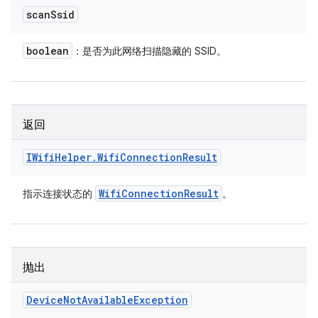
scan
Ssid
boolean
：是否为此网络扫描隐藏的 SSID。
返回
IWifi
Helper
.
Wifi
Connection
Result
Wifi
Connection
Result
指示连接状态的
。
抛出
Device
Not
Available
Exception