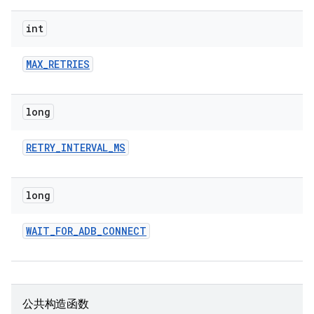
int
MAX
_
RETRIES
long
RETRY
_
INTERVAL
_
MS
long
WAIT
_
FOR
_
ADB
_
CONNECT
公共构造函数