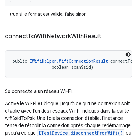
true si le format est valide, false sinon.
connect
To
Wifi
Network
With
Result
public 
IWifiHelper.WifiConnectionResult
 connectToW
                boolean scanSsid)
Se connecte à un réseau Wi-Fi.
Active le Wi-Fi et bloque jusqu'à ce qu'une connexion soit
établie avec l'un des réseaux Wi-Fi indiqués dans la carte
wifiSsidToPsk. Une fois la connexion établie, l'instance
tente de rétablir la connexion après chaque redémarrage
jusqu'à ce que
ITestDevice.disconnectFromWifi()
ou