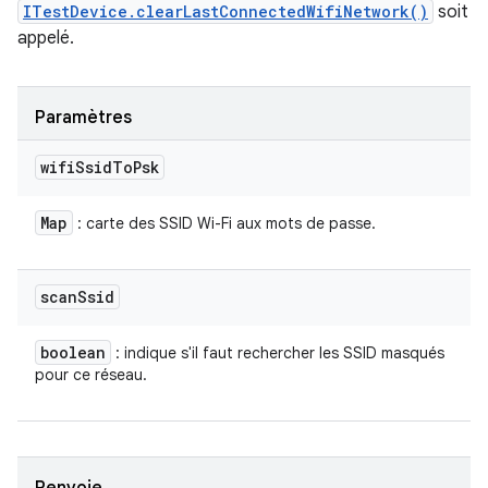
ITestDevice.clearLastConnectedWifiNetwork()
soit
appelé.
Paramètres
wifi
Ssid
To
Psk
Map
: carte des SSID Wi-Fi aux mots de passe.
scan
Ssid
boolean
: indique s'il faut rechercher les SSID masqués
pour ce réseau.