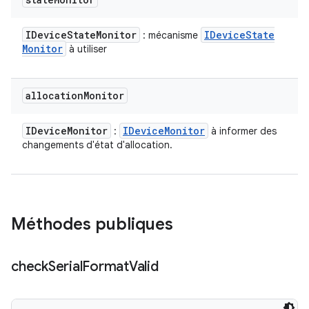
IDevice
State
Monitor
IDevice
State
: mécanisme
Monitor
à utiliser
allocation
Monitor
IDevice
Monitor
IDevice
Monitor
:
à informer des
changements d'état d'allocation.
Méthodes publiques
check
Serial
Format
Valid