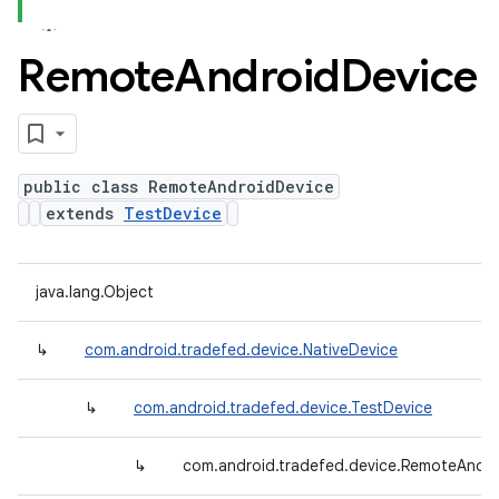
Remote
Android
Device
public class RemoteAndroidDevice
extends
TestDevice
java.lang.Object
↳
com.android.tradefed.device.NativeDevice
↳
com.android.tradefed.device.TestDevice
↳
com.android.tradefed.device.RemoteAndro