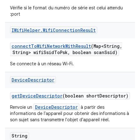
Vérifie si le format du numéro de série est celui attendu
:port
IWifi
Helper
.
Wifi
Connection
Result
connect
To
Wifi
Network
With
Result
(Map<String
,
String> wifi
Ssid
To
Psk
,
boolean scan
Ssid)
Se connecte à un réseau Wi-Fi.
Device
Descriptor
get
Device
Descriptor
(boolean short
Descriptor)
DeviceDescriptor
Renvoie un
à partir des
informations de l'appareil pour obtenir des informations à
son sujet sans transmettre l'objet d'appareil réel.
String