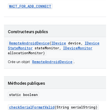
WAIT
_
FOR
_
ADB
_
CONNECT
Constructeurs publics
Remote
Android
Device
(
IDevice
device
,
IDevice
State
Monitor
state
Monitor
,
IDevice
Monitor
allocation
Monitor)
RemoteAndroidDevice
Crée un objet
.
Méthodes publiques
static boolean
check
Serial
Format
Valid
(String serial
String)