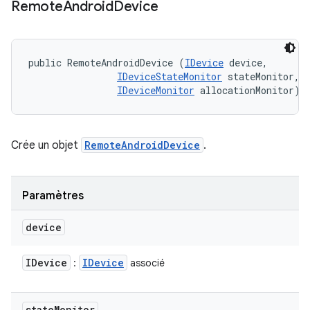
Remote
Android
Device
public RemoteAndroidDevice (
IDevice
 device, 

IDeviceStateMonitor
 stateMonitor, 

IDeviceMonitor
 allocationMonitor)
Crée un objet
RemoteAndroidDevice
.
Paramètres
device
IDevice
IDevice
:
associé
state
Monitor