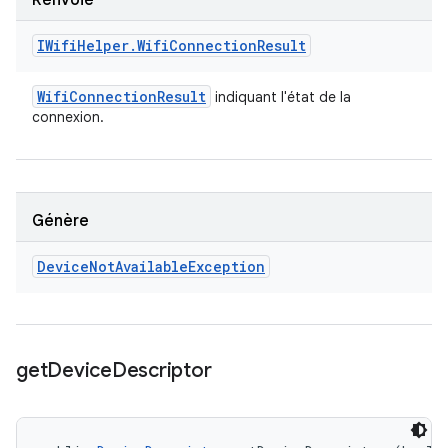
Renvoie
IWifi
Helper
.
Wifi
Connection
Result
Wifi
Connection
Result
indiquant l'état de la
connexion.
Génère
Device
Not
Available
Exception
get
Device
Descriptor