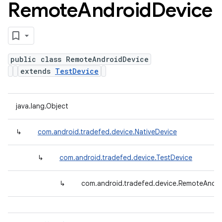
Remote
Android
Device
public class RemoteAndroidDevice
extends
TestDevice
java.lang.Object
↳
com.android.tradefed.device.NativeDevice
↳
com.android.tradefed.device.TestDevice
↳
com.android.tradefed.device.RemoteAndro