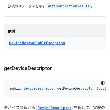
Wifi
Connection
Result
接続のステータスを示す
。
例外
Device
Not
Available
Exception
get
Device
Descriptor
public 
DeviceDescriptor
 getDeviceDescriptor (boole
デバイス情報から
DeviceDescriptor
を返して、実際の