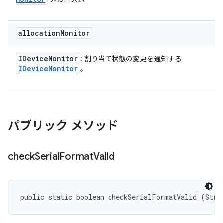
allocation
Monitor
IDevice
Monitor
: 割り当て状態の変更を通知する
IDevice
Monitor
。
パブリック メソッド
check
Serial
Format
Valid
public static boolean checkSerialFormatValid (Stri