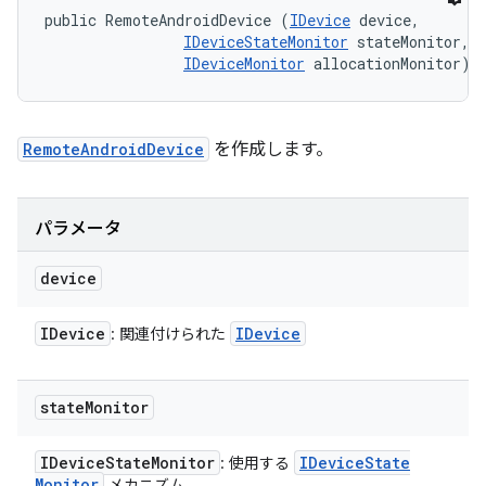
public RemoteAndroidDevice (
IDevice
 device, 

IDeviceStateMonitor
 stateMonitor, 

IDeviceMonitor
 allocationMonitor)
RemoteAndroidDevice
を作成します。
パラメータ
device
IDevice
IDevice
: 関連付けられた
state
Monitor
IDevice
State
Monitor
IDevice
State
: 使用する
Monitor
メカニズム