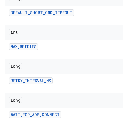
DEFAULT
_
SHORT
_
CMD
_
TIMEOUT
int
MAX
_
RETRIES
long
RETRY
_
INTERVAL
_
MS
long
WAIT
_
FOR
_
ADB
_
CONNECT