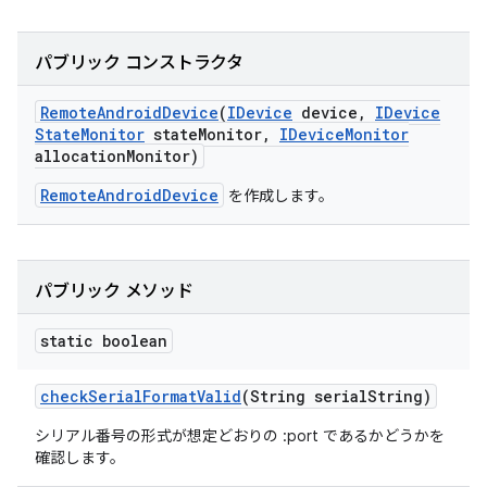
パブリック コンストラクタ
Remote
Android
Device
(
IDevice
device
,
IDevice
State
Monitor
state
Monitor
,
IDevice
Monitor
allocation
Monitor)
RemoteAndroidDevice
を作成します。
パブリック メソッド
static boolean
check
Serial
Format
Valid
(String serial
String)
シリアル番号の形式が想定どおりの
:port
であるかどうかを
確認します。