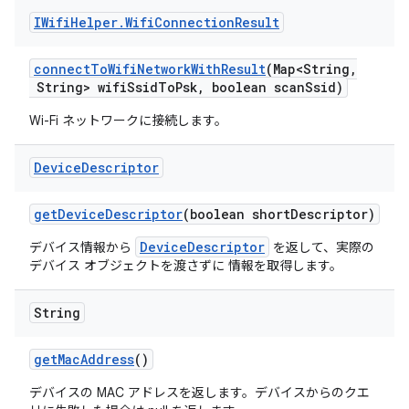
IWifi
Helper
.
Wifi
Connection
Result
connect
To
Wifi
Network
With
Result
(Map<String
,
String> wifi
Ssid
To
Psk
,
boolean scan
Ssid)
Wi-Fi ネットワークに接続します。
Device
Descriptor
get
Device
Descriptor
(boolean short
Descriptor)
DeviceDescriptor
デバイス情報から
を返して、実際の
デバイス オブジェクトを渡さずに 情報を取得します。
String
get
Mac
Address
()
デバイスの MAC アドレスを返します。デバイスからのクエ