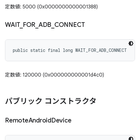
定数値: 5000 (0x0000000000001388)
WAIT
_
FOR
_
ADB
_
CONNECT
public static final long WAIT_FOR_ADB_CONNECT
定数値: 120000 (0x000000000001d4c0)
パブリック コンストラクタ
Remote
Android
Device