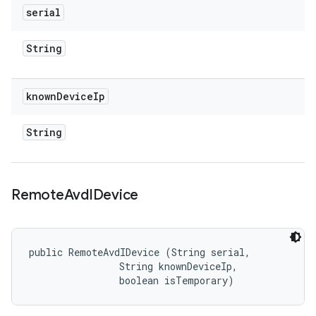
serial
String
known
Device
Ip
String
Remote
Avd
IDevice
public RemoteAvdIDevice (String serial, 

                String knownDeviceIp, 

                boolean isTemporary)