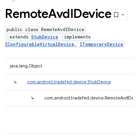
Remote
Avd
IDevice
public class RemoteAvdIDevice
extends
StubDevice
implements
IConfigurableVirtualDevice
,
ITemporaryDevice
java.lang.Object
↳
com.android.tradefed.device.StubDevice
↳
com.android.tradefed.device.RemoteAvdIDevi