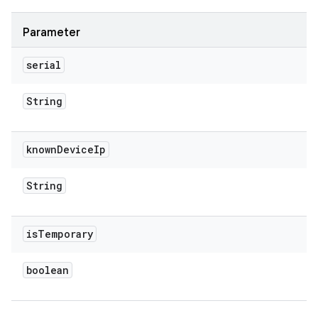
Parameter
serial
String
known
Device
Ip
String
is
Temporary
boolean