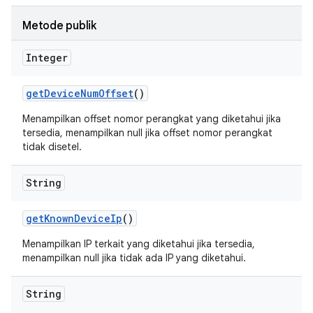
Metode publik
Integer
get
Device
Num
Offset
()
Menampilkan offset nomor perangkat yang diketahui jika
tersedia, menampilkan null jika offset nomor perangkat
tidak disetel.
String
get
Known
Device
Ip
()
Menampilkan IP terkait yang diketahui jika tersedia,
menampilkan null jika tidak ada IP yang diketahui.
String