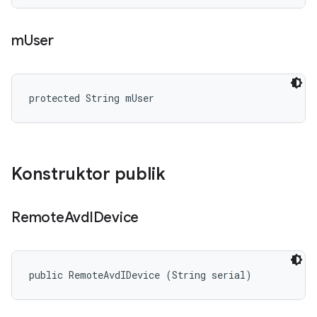
m
User
protected String mUser
Konstruktor publik
Remote
Avd
IDevice
public RemoteAvdIDevice (String serial)