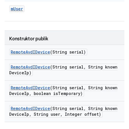
m
User
Konstruktor publik
Remote
Avd
IDevice
(String serial)
Remote
Avd
IDevice
(String serial
,
String known
Device
Ip)
Remote
Avd
IDevice
(String serial
,
String known
Device
Ip
,
boolean is
Temporary)
Remote
Avd
IDevice
(String serial
,
String known
Device
Ip
,
String user
,
Integer offset)