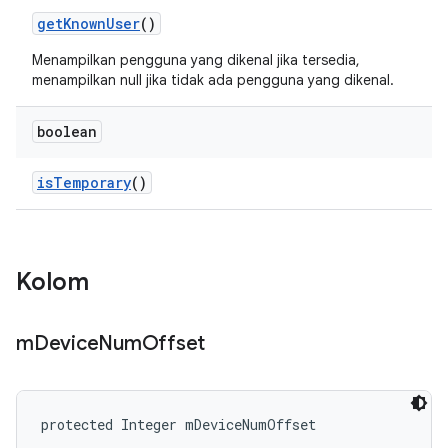
get
Known
User
()
Menampilkan pengguna yang dikenal jika tersedia,
menampilkan null jika tidak ada pengguna yang dikenal.
boolean
is
Temporary
()
Kolom
m
Device
Num
Offset
protected Integer mDeviceNumOffset