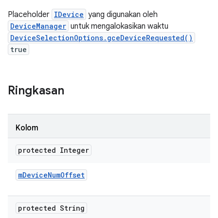
Placeholder
IDevice
yang digunakan oleh
DeviceManager
untuk mengalokasikan waktu
DeviceSelectionOptions.gceDeviceRequested()
true
Ringkasan
Kolom
protected Integer
m
Device
Num
Offset
protected String