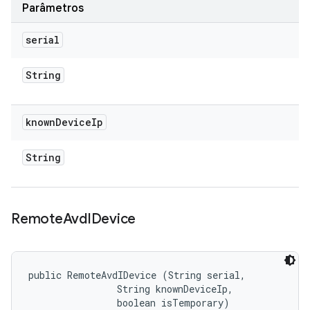
Parâmetros
serial
String
known
Device
Ip
String
Remote
Avd
IDevice
public RemoteAvdIDevice (String serial, 

                String knownDeviceIp, 

                boolean isTemporary)