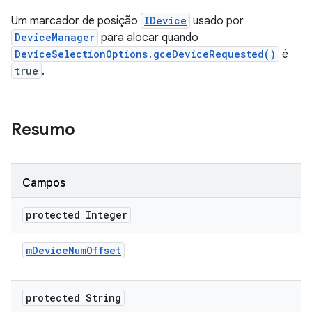
Um marcador de posição
IDevice
usado por
DeviceManager
para alocar quando
DeviceSelectionOptions.gceDeviceRequested()
é
true
.
Resumo
Campos
protected Integer
m
Device
Num
Offset
protected String