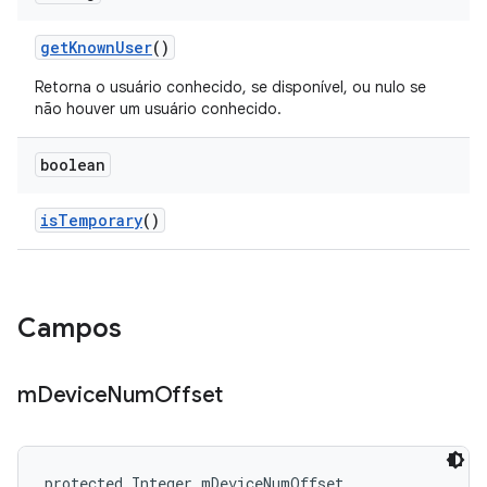
get
Known
User
()
Retorna o usuário conhecido, se disponível, ou nulo se
não houver um usuário conhecido.
boolean
is
Temporary
()
Campos
m
Device
Num
Offset
protected Integer mDeviceNumOffset