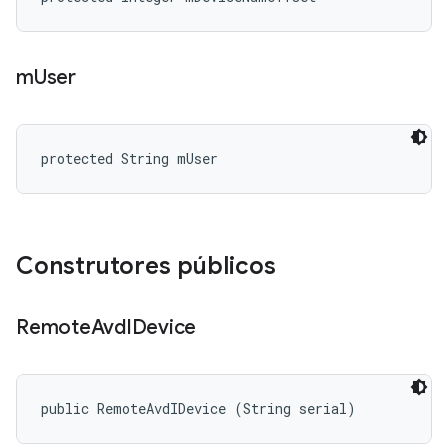
m
User
protected String mUser
Construtores públicos
Remote
Avd
IDevice
public RemoteAvdIDevice (String serial)