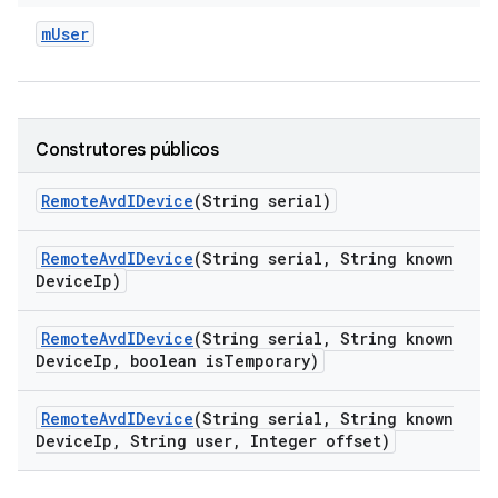
m
User
Construtores públicos
Remote
Avd
IDevice
(String serial)
Remote
Avd
IDevice
(String serial
,
String known
Device
Ip)
Remote
Avd
IDevice
(String serial
,
String known
Device
Ip
,
boolean is
Temporary)
Remote
Avd
IDevice
(String serial
,
String known
Device
Ip
,
String user
,
Integer offset)