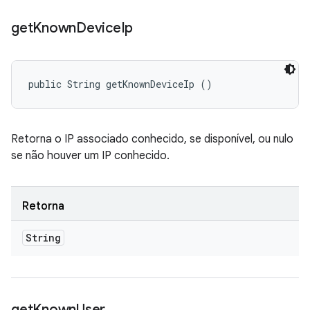
get
Known
Device
Ip
public String getKnownDeviceIp ()
Retorna o IP associado conhecido, se disponível, ou nulo
se não houver um IP conhecido.
Retorna
String
get
Known
User