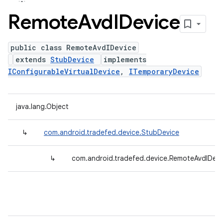
Remote
Avd
IDevice
public class RemoteAvdIDevice
extends
StubDevice
implements
IConfigurableVirtualDevice
,
ITemporaryDevice
java.lang.Object
↳
com.android.tradefed.device.StubDevice
↳
com.android.tradefed.device.RemoteAvdIDevi