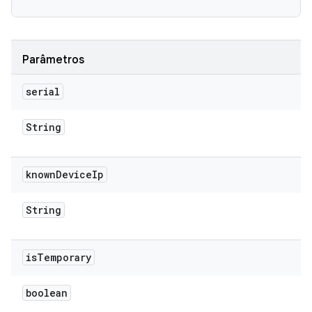
Parâmetros
serial
String
known
Device
Ip
String
is
Temporary
boolean