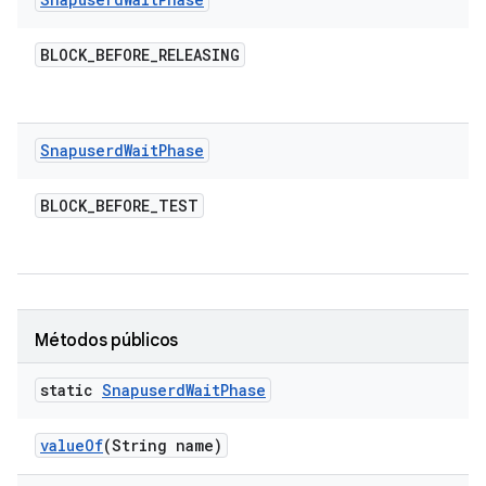
BLOCK
_
BEFORE
_
RELEASING
Snapuserd
Wait
Phase
BLOCK
_
BEFORE
_
TEST
Métodos públicos
static
Snapuserd
Wait
Phase
value
Of
(String name)