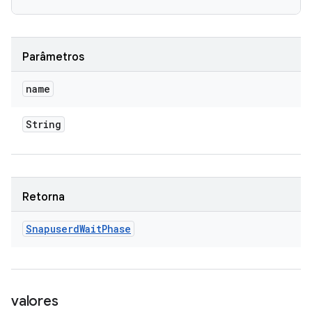
Parâmetros
name
String
Retorna
Snapuserd
Wait
Phase
valores