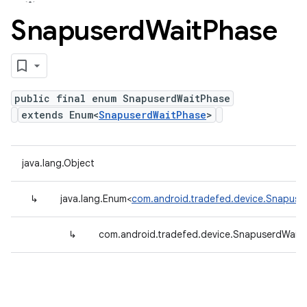
Snapuserd
Wait
Phase
public final enum SnapuserdWaitPhase
extends Enum<
SnapuserdWaitPhase
>
java.lang.Object
↳
java.lang.Enum<
com.android.tradefed.device.Snapuse
↳
com.android.tradefed.device.SnapuserdWait