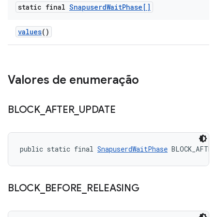
static final
Snapuserd
Wait
Phase[]
values
()
Valores de enumeração
BLOCK
_
AFTER
_
UPDATE
public static final 
SnapuserdWaitPhase
 BLOCK_AFTER
BLOCK
_
BEFORE
_
RELEASING