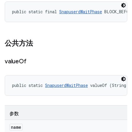
public static final 
SnapuserdWaitPhase
 BLOCK_BEFOR
公共方法
value
Of
public static 
SnapuserdWaitPhase
 valueOf (String n
参数
name