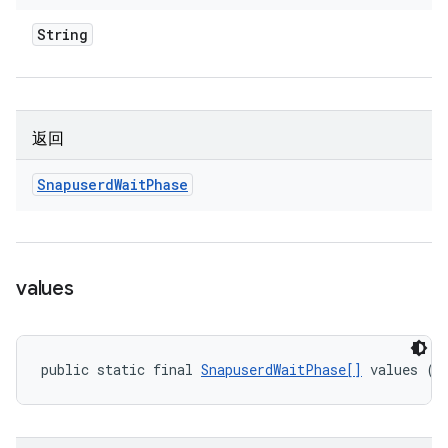
String
返回
Snapuserd
Wait
Phase
values
public static final 
SnapuserdWaitPhase[]
 values ()