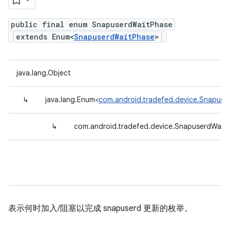
public final enum SnapuserdWaitPhase
extends Enum<
SnapuserdWaitPhase
>
java.lang.Object
↳
java.lang.Enum<
com.android.tradefed.device.Snapuse
↳
com.android.tradefed.device.SnapuserdWait
表示何时加入/阻塞以完成 snapuserd 更新的枚举。