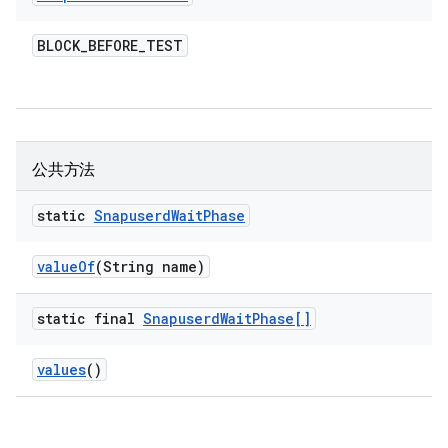
BLOCK
_
BEFORE
_
TEST
公共方法
static
Snapuserd
Wait
Phase
value
Of
(String name)
static final
Snapuserd
Wait
Phase[]
values
()