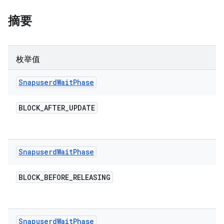
摘要
枚举值
Snapuserd
Wait
Phase
BLOCK
_
AFTER
_
UPDATE
Snapuserd
Wait
Phase
BLOCK
_
BEFORE
_
RELEASING
Snapuserd
Wait
Phase