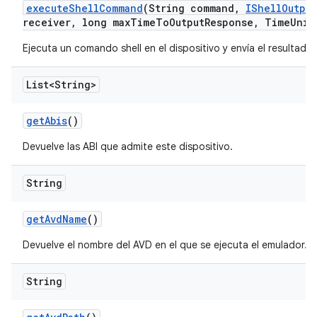
execute
Shell
Command
(String command
,
IShell
Output
receiver
,
long max
Time
To
Output
Response
,
Time
Unit
Ejecuta un comando shell en el dispositivo y envía el resultado
List<String>
get
Abis
()
Devuelve las ABI que admite este dispositivo.
String
get
Avd
Name
()
Devuelve el nombre del AVD en el que se ejecuta el emulador.
String