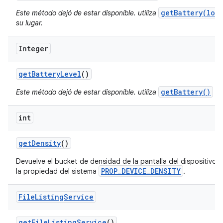
getBattery(lon
Este método dejó de estar disponible. utiliza
su lugar.
Integer
get
Battery
Level
()
getBattery()
Este método dejó de estar disponible. utiliza
en 
int
get
Density
()
Devuelve el bucket de densidad de la pantalla del dispositivo l
PROP_DEVICE_DENSITY
la propiedad del sistema
.
File
Listing
Service
get
File
Listing
Service
()