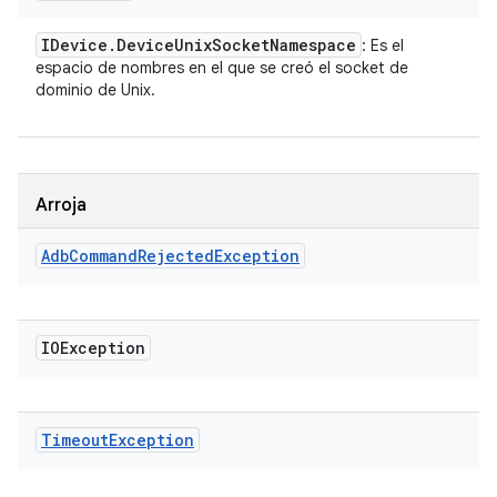
IDevice
.
Device
Unix
Socket
Namespace
: Es el
espacio de nombres en el que se creó el socket de
dominio de Unix.
Arroja
Adb
Command
Rejected
Exception
IOException
Timeout
Exception