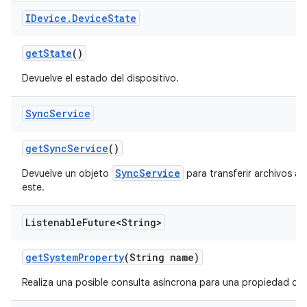
IDevice
.
Device
State
get
State
()
Devuelve el estado del dispositivo.
Sync
Service
get
Sync
Service
()
SyncService
Devuelve un objeto
para transferir archivos al
este.
Listenable
Future<String>
get
System
Property
(String name)
Realiza una posible consulta asíncrona para una propiedad del