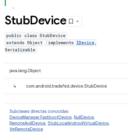
Stub
Device
public class StubDevice
extends Object
implements
IDevice
,
Serializable
java.lang.Object
↳
com.android.tradefed.device.StubDevice
Subclases directas conocidas
DeviceManager.FastbootDevice
,
NullDevice
,
RemoteAvdIDevice
,
StubLocalAndroidVirtualDevice
,
VmRemoteDevice