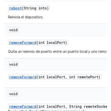
reboot
(String into)
Reinicia el dispositivo.
void
remove
Forward
(int local
Port)
Quita un reenvío de puerto entre un puerto local y uno remoto
void
remove
Forward
(int local
Port
,
int remote
Port)
void
remove
Forward
(int local
Port
,
String remote
Socket