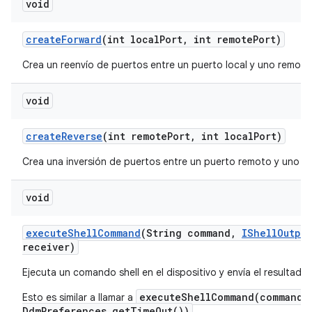
void
create
Forward
(int local
Port
,
int remote
Port)
Crea un reenvío de puertos entre un puerto local y uno remoto
void
create
Reverse
(int remote
Port
,
int local
Port)
Crea una inversión de puertos entre un puerto remoto y uno lo
void
execute
Shell
Command
(String command
,
IShell
Output
receiver)
Ejecuta un comando shell en el dispositivo y envía el resultado
executeShellCommand(command,
Esto es similar a llamar a
DdmPreferences.getTimeOut())
.