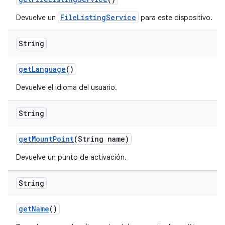
FileListingService
Devuelve un
para este dispositivo.
String
get
Language
()
Devuelve el idioma del usuario.
String
get
Mount
Point
(String name)
Devuelve un punto de activación.
String
get
Name
()