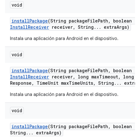
void
install
Package
(String package
File
Path
,
boolean re
Install
Receiver
receiver
,
String
.
.
.
extra
Args)
Instala una aplicación para Android en el dispositivo.
void
install
Package
(String package
File
Path
,
boolean re
Install
Receiver
receiver
,
long max
Timeout
,
long m
Response
,
Time
Unit max
Time
Units
,
String
.
.
.
extra
A
Instala una aplicación para Android en el dispositivo.
void
install
Package
(String package
File
Path
,
boolean re
String
.
.
.
extra
Args)