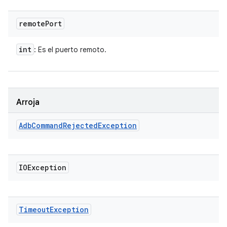
remote
Port
int
: Es el puerto remoto.
Arroja
Adb
Command
Rejected
Exception
IOException
Timeout
Exception