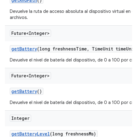
get
Avd
Path
()
Devuelve la ruta de acceso absoluta al dispositivo virtual en el
archivos.
Future<Integer>
get
Battery
(long freshness
Time
,
Time
Unit time
Unit
Devuelve el nivel de batería del dispositivo, de 0 a 100 por cie
Future<Integer>
get
Battery
()
Devuelve el nivel de batería del dispositivo, de 0 a 100 por cie
Integer
get
Battery
Level
(long freshness
Ms)