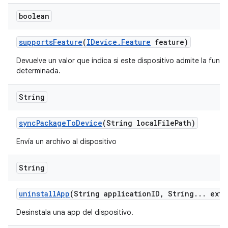
boolean
supports
Feature
(
IDevice
.
Feature
feature)
Devuelve un valor que indica si este dispositivo admite la func
determinada.
String
sync
Package
To
Device
(String local
File
Path)
Envía un archivo al dispositivo
String
uninstall
App
(String application
ID
,
String
.
.
.
extr
Desinstala una app del dispositivo.