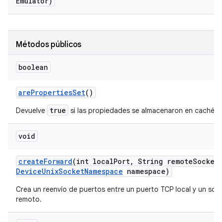
Emulator)
Métodos públicos
boolean
are
Properties
Set
()
true
Devuelve
si las propiedades se almacenaron en caché.
void
create
Forward
(int local
Port
,
String remote
Socket
Device
Unix
Socket
Namespace
namespace)
Crea un reenvío de puertos entre un puerto TCP local y un soc
remoto.