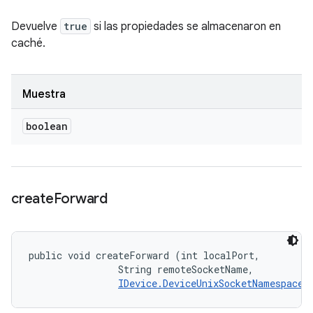
Devuelve
true
si las propiedades se almacenaron en
caché.
Muestra
boolean
create
Forward
public void createForward (int localPort, 

                String remoteSocketName, 

IDevice.DeviceUnixSocketNamespace
 