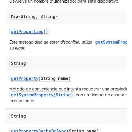
Devuelve un nombre (humanizado) para este dispositivo.
Map<String
,
String>
get
Properties
()
getSystemPrope
Este método dejó de estar disponible. utiliza
su lugar.
String
get
Property
(String name)
Método de conveniencia que intenta recuperar una propiedad 
getSystemProperty(String)
con un tiempo de espera muy
excepciones.
String
get
Property
Cache
Or
Sync
(String name)