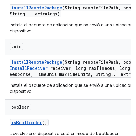
install
Remote
Package
(String remote
File
Path
,
boole
String
.
.
.
extra
Args)
Instala el paquete de aplicación que se envió a una ubicación 
dispositivo.
void
install
Remote
Package
(String remote
File
Path
,
boole
Install
Receiver
receiver
,
long max
Timeout
,
long m
Response
,
Time
Unit max
Time
Units
,
String
.
.
.
extra
A
Instala el paquete de aplicación que se envió a una ubicación 
dispositivo.
boolean
is
Boot
Loader
()
Devuelve si el dispositivo está en modo de bootloader.