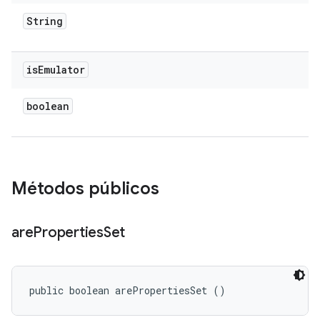
String
is
Emulator
boolean
Métodos públicos
are
Properties
Set
public boolean arePropertiesSet ()