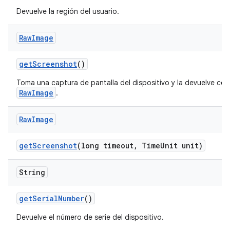
Devuelve la región del usuario.
Raw
Image
get
Screenshot
()
Toma una captura de pantalla del dispositivo y la devuelve co
RawImage
.
Raw
Image
get
Screenshot
(long timeout
,
Time
Unit unit)
String
get
Serial
Number
()
Devuelve el número de serie del dispositivo.