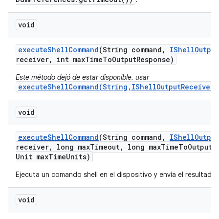
void
execute
Shell
Command
(String command
,
IShell
Output
receiver
,
int max
Time
To
Output
Response)
Este método dejó de estar disponible. usar
executeShellCommand(String,IShellOutputReceiver,
void
execute
Shell
Command
(String command
,
IShell
Output
receiver
,
long max
Timeout
,
long max
Time
To
Output
R
Unit max
Time
Units)
Ejecuta un comando shell en el dispositivo y envía el resultado
void