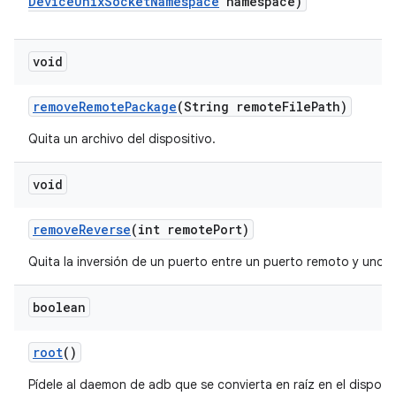
Device
Unix
Socket
Namespace
namespace)
void
remove
Remote
Package
(String remote
File
Path)
Quita un archivo del dispositivo.
void
remove
Reverse
(int remote
Port)
Quita la inversión de un puerto entre un puerto remoto y uno lo
boolean
root
()
Pídele al daemon de adb que se convierta en raíz en el disposit