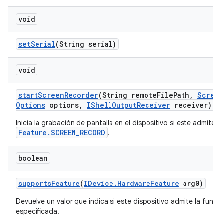
void
set
Serial
(String serial)
void
start
Screen
Recorder
(String remote
File
Path
,
Scree
Options
options
,
IShell
Output
Receiver
receiver)
Inicia la grabación de pantalla en el dispositivo si este admite
Feature.SCREEN_RECORD
.
boolean
supports
Feature
(
IDevice
.
Hardware
Feature
arg0)
Devuelve un valor que indica si este dispositivo admite la func
especificada.