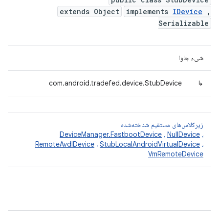
extends Object
implements
IDevice
,
Serializable
شیء جاوا
com.android.tradefed.device.StubDevice
↳
زیرکلاس‌های مستقیم شناخته‌شده
DeviceManager.FastbootDevice
،
NullDevice
،
RemoteAvdIDevice
،
StubLocalAndroidVirtualDevice
،
VmRemoteDevice