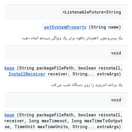
Listenable
Future<String>
get
System
Property
(String name)
یک پرس‌وجوی ناهمزمان بالقوه برای یک ویژگی سیستم انجام دهید.
void
ackage
(String package
File
Path
,
boolean reinstall
,
Install
Receiver
receiver
,
String
.
.
.
extra
Args)
یک برنامه اندروید را روی دستگاه نصب می‌کند.
void
ackage
(String package
File
Path
,
boolean reinstall
,
r
receiver
,
long max
Timeout
,
long max
Time
To
Output
onse
,
Time
Unit max
Time
Units
,
String
.
.
.
extra
Args)