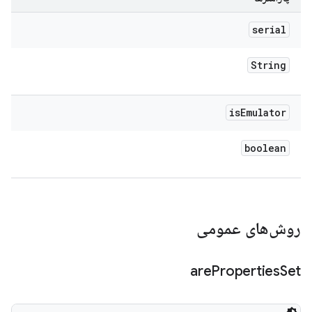
serial
String
is
Emulator
boolean
روش‌های عمومی
are
Properties
Set