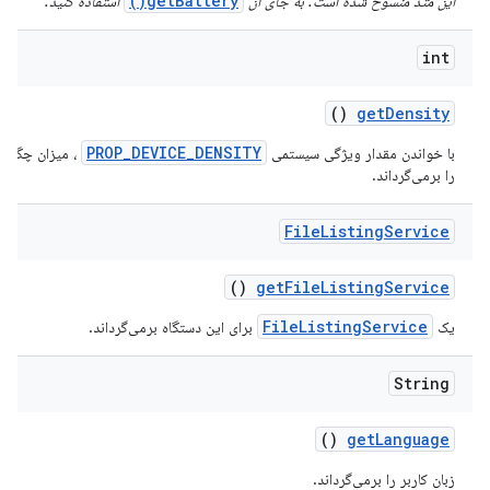
getBattery()
این متد منسوخ شده است. به جای آن
استفاده کنید.
int
()
get
Density
PROP_DEVICE_DENSITY
با خواندن مقدار ویژگی سیستمی
، میزان چگالی
را برمی‌گرداند.
File
Listing
Service
()
get
File
Listing
Service
FileListingService
یک
برای این دستگاه برمی‌گرداند.
String
()
get
Language
زبان کاربر را برمی‌گرداند.