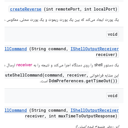
create
Reverse
(int remote
Port
,
int local
Port)
یک پورت ایجاد می‌کند که بین یک پورت ریموت و یک پورت محلی، معکوس عمل 
void
hell
Command
(String command
,
IShell
Output
Receiver
receiver)
یک دستور shell را روی دستگاه اجرا می‌کند و نتیجه را به
receiver
ارسال می‌ک
xecuteShellCommand(command, receiver,
این مشابه فراخوانی
DdmPreferences.getTimeOut())
است.
void
hell
Command
(String command
,
IShell
Output
Receiver
receiver
,
int max
Time
To
Output
Response)
این روش منسوخ شده است. از