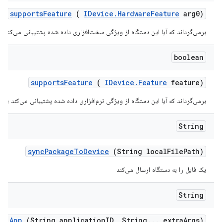
supports
Feature
(
IDevice
.
Hardware
Feature
arg0)
برمی‌گرداند که آیا این دستگاه از ویژگی سخت‌افزاری داده شده پشتیبانی می‌کند یا
boolean
supports
Feature
(
IDevice
.
Feature
feature)
برمی‌گرداند که آیا این دستگاه از ویژگی نرم‌افزاری داده شده پشتیبانی می‌کند یا خ
String
sync
Package
To
Device
(String local
File
Path)
یک فایل را به دستگاه ارسال می‌کند
String
all
App
(String application
ID
,
String
.
.
.
extra
Args)