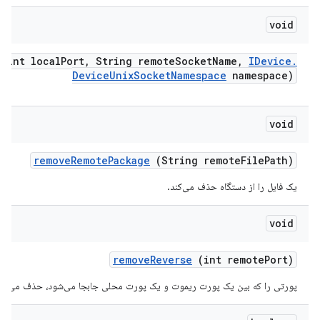
void
(int local
Port
,
String remote
Socket
Name
,
IDevice
.
Device
Unix
Socket
Namespace
namespace)
void
remove
Remote
Package
(String remote
File
Path)
یک فایل را از دستگاه حذف می‌کند.
void
remove
Reverse
(int remote
Port)
پورتی را که بین یک پورت ریموت و یک پورت محلی جابجا می‌شود، حذف می‌کند