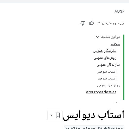
AOSP
این مرور مفید بود؟
در این صفحه
خلاصه
سازندگان عمومی
روش‌های عمومی
سازندگان عمومی
استاب دیوایس
استاب دیوایس
روش‌های عمومی
arePropertiesSet
استاب دیوایس
public class StubDevice