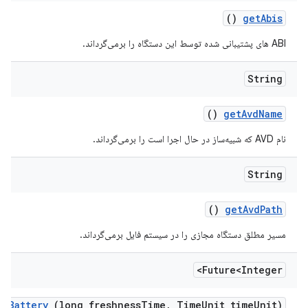
()
get
Abis
ABI های پشتیبانی شده توسط این دستگاه را برمی‌گرداند.
String
()
get
Avd
Name
نام AVD که شبیه‌ساز در حال اجرا است را برمی‌گرداند.
String
()
get
Avd
Path
مسیر مطلق دستگاه مجازی را در سیستم فایل برمی‌گرداند.
Future<Integer>
et
Battery
(long freshness
Time
,
Time
Unit time
Unit)