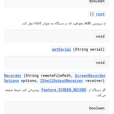
boolean
()
root
از سرویس adb بخواهید که در دستگاه به عنوان root عمل کند.
void
set
Serial
(String serial)
void
en
Recorder
(String remote
File
Path
,
Screen
Recorder
Options
options
,
IShell
Output
Receiver
receiver)
Feature.SCREEN_RECORD
اگر دستگاه از
پشتیبانی کند، ضبط صفحه نمایش
می‌کند.
boolean