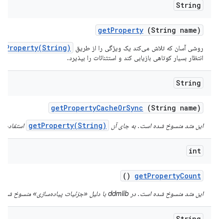
String
get
Property
(String name)
emProperty(String)
روشی آسان که تلاش می‌کند یک ویژگی را از طریق
انتظار بسیار کوتاهی بازیابی کند و استثنائات را بپذیرد.
String
get
Property
Cache
Or
Sync
(String name)
getProperty(String)
این متد منسوخ شده است. به جای آن
استفاده کن
int
()
get
Property
Count
این متد منسوخ شده است. در ddmlib با دلیل «جزئیات پیاده‌سازی» منسوخ شده است.
String