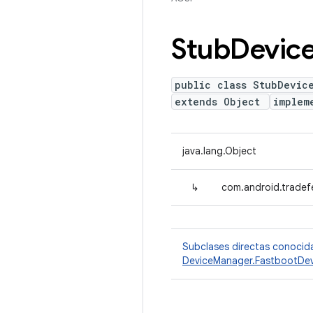
Stub
Devic
public class StubDevic
extends Object
implem
java.lang.Object
↳
com.android.tradef
Subclases directas conocid
DeviceManager.FastbootDev