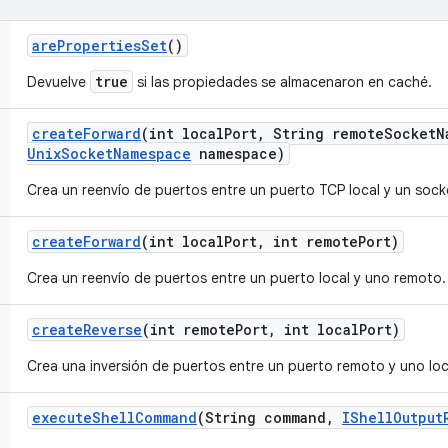
are
Properties
Set
()
true
Devuelve
si las propiedades se almacenaron en caché.
create
Forward
(int local
Port
,
String remote
Socket
N
Unix
Socket
Namespace
namespace)
Crea un reenvío de puertos entre un puerto TCP local y un sock
create
Forward
(int local
Port
,
int remote
Port)
Crea un reenvío de puertos entre un puerto local y uno remoto.
create
Reverse
(int remote
Port
,
int local
Port)
Crea una inversión de puertos entre un puerto remoto y uno loc
execute
Shell
Command
(String command
,
IShell
Output