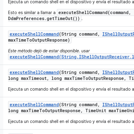
Ejecuta un comando shell en el dispositivo y envía el resultado 
executeShellCommand(command, 
Esto es similar a llamar a
DdmPreferences.getTimeOut())
.
execute
Shell
Command
(String command
,
IShell
Output
max
Time
To
Output
Response)
Este método dejó de estar disponible. usar
executeShellCommand(String,IShellOutputReceiver,
execute
Shell
Command
(String command
,
IShell
Output
long max
Timeout
,
long max
Time
To
Output
Response
,
Ti
Ejecuta un comando shell en el dispositivo y envía el resultado 
execute
Shell
Command
(String command
,
IShell
Output
long max
Time
To
Output
Response
,
Time
Unit max
Time
Un
Ejecuta un comando shell en el dispositivo y envía el resultado 