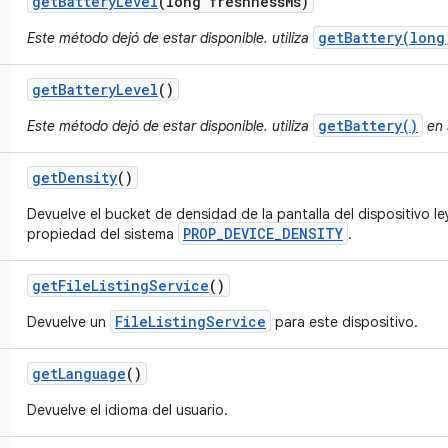
get
Battery
Level
(long freshness
Ms)
getBattery(long
Este método dejó de estar disponible. utiliza
get
Battery
Level
()
getBattery()
Este método dejó de estar disponible. utiliza
en 
get
Density
()
Devuelve el bucket de densidad de la pantalla del dispositivo le
PROP_DEVICE_DENSITY
propiedad del sistema
.
get
File
Listing
Service
()
FileListingService
Devuelve un
para este dispositivo.
get
Language
()
Devuelve el idioma del usuario.