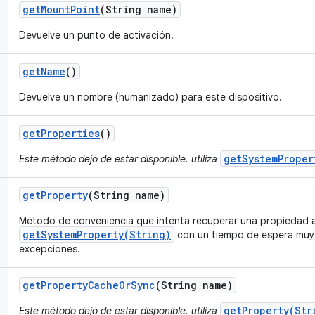
get
Mount
Point
(String name)
Devuelve un punto de activación.
get
Name
()
Devuelve un nombre (humanizado) para este dispositivo.
get
Properties
()
getSystemProper
Este método dejó de estar disponible. utiliza
get
Property
(String name)
Método de conveniencia que intenta recuperar una propiedad a
getSystemProperty(String)
con un tiempo de espera muy 
excepciones.
get
Property
Cache
Or
Sync
(String name)
getProperty(Str
Este método dejó de estar disponible. utiliza