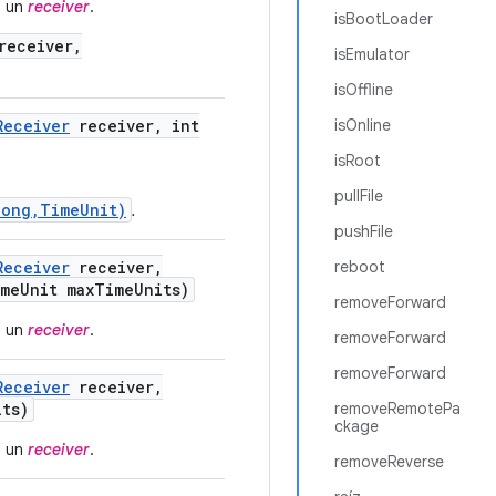
a un
receiver
.
isBootLoader
receiver,
isEmulator
isOffline
Receiver
receiver
,
int
isOnline
isRoot
pullFile
long,TimeUnit)
.
pushFile
Receiver
receiver
,
reboot
me
Unit max
Time
Units)
removeForward
a un
receiver
.
removeForward
removeForward
Receiver
receiver
,
its)
removeRemotePa
ckage
a un
receiver
.
removeReverse