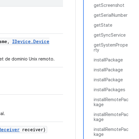
getScreenshot
getSerialNumber
getState
getSyncService
ame
,
IDevice
.
Device
getSystemPrope
rty
et de dominio Unix remoto.
installPackage
installPackage
installPackage
installPackages
installRemotePac
kage
al.
installRemotePac
kage
Receiver
receiver)
installRemotePac
kage