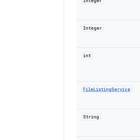
Integer
Integer
int
File
Listing
Service
String