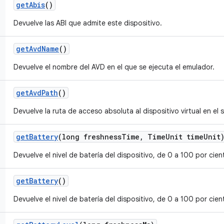
get
Abis
()
Devuelve las ABI que admite este dispositivo.
get
Avd
Name
()
Devuelve el nombre del AVD en el que se ejecuta el emulador.
get
Avd
Path
()
Devuelve la ruta de acceso absoluta al dispositivo virtual en el 
get
Battery
(long freshness
Time
,
Time
Unit time
Unit
Devuelve el nivel de batería del dispositivo, de 0 a 100 por cien
get
Battery
()
Devuelve el nivel de batería del dispositivo, de 0 a 100 por cien