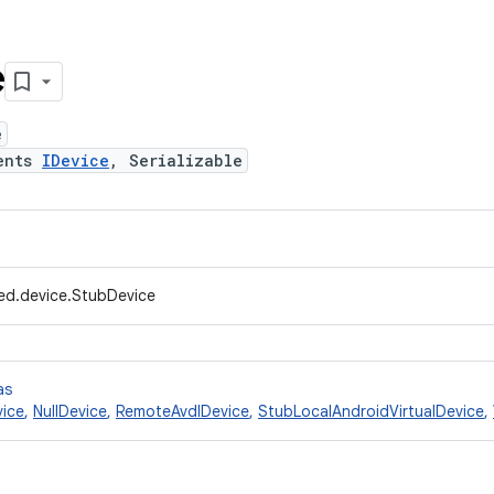
e
e
ents
IDevice
, Serializable
ed.device.StubDevice
as
ice
,
NullDevice
,
RemoteAvdIDevice
,
StubLocalAndroidVirtualDevice
,