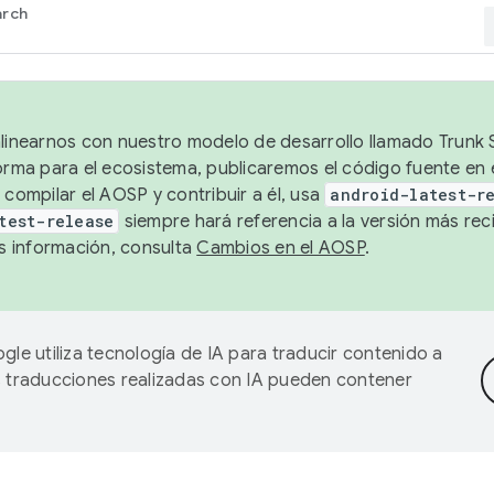
arch
alinearnos con nuestro modelo de desarrollo llamado Trunk S
forma para el ecosistema, publicaremos el código fuente en
 compilar el AOSP y contribuir a él, usa
android-latest-r
test-release
siempre hará referencia a la versión más reci
 información, consulta
Cambios en el AOSP
.
gle utiliza tecnología de IA para traducir contenido a
as traducciones realizadas con IA pueden contener