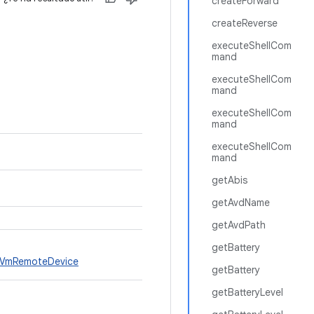
createForward
createReverse
executeShellCom
mand
executeShellCom
mand
executeShellCom
mand
executeShellCom
mand
getAbis
getAvdName
getAvdPath
getBattery
VmRemoteDevice
getBattery
getBatteryLevel