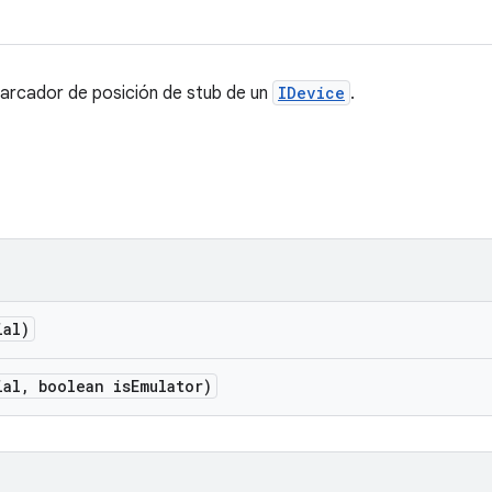
arcador de posición de stub de un
IDevice
.
ial)
ial
,
boolean is
Emulator)