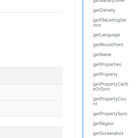
getBatteryLevel
getDensity
getFileListingSer
vice
getLanguage
getMountPoint
getName
getProperties
getProperty
getPropertyCach
eOrSync
getPropertyCou
nt
getPropertySync
getRegion
getScreenshot