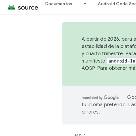
Documentos
Android Code Se
A partir de 2026, para 
estabilidad de la plata
y cuarto trimestre. Para
manifiesto
android-la
AOSP. Para obtener más
Goo
tu idioma preferido. L
errores.
AOSP