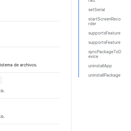
raíz
setSerial
startScreenReco
rder
supportsFeature
supportsFeature
syncPackageToD
evice
sistema de archivos.
uninstallApp
uninstallPackage
)
to.
to.