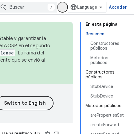
/
Acceder
En esta página
Resumen
table y garantizar la
Constructores
 el AOSP en el segundo
públicos
elease
. La rama del
Métodos
ente que se envió al
públicos
Constructores
públicos
StubDevice
StubDevice
Métodos públicos
arePropertiesSet
createForward
¿Te ha resultado útil?